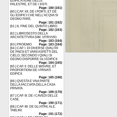
EDIFICATIONE DELLE
PALESTRE, ET DE I XISTI.
Page: 180 (161)
[60.] CAP. XII. DE I PORTI, ET DE
GLI EDIFICI CHE NELL’ACQVA SI
DEONO FARE.
Page: 181 (162)
[61.] IL FINE DEL QVINTO LIBRO.
Page: 182 (163)
[62.] LIBROSESTO DELLA
ARCHITETTVRA DIM. VITRVVIO.
Page: 183 (164)
[63.] PROEMIO.
Page: 183 (164)
[64.] CAP. I. DI DIVERSE QVALITA’
DE PAESI ET VARII ASPETTI DEL
CIELO; SECONDO I QVALI SI
DEONO DISPORRE GLI EDIFICII.
Page: 184 (165)
[65.] CAP. II. DELLE MISVRE, ET
PROPORTIONI DE I PRIVATI
EDIFICII.
Page: 185 (166)
[66.] QVESTA E VNA PARTE
DELLA FACCIATA DELLA CASA
PRIVATA.
Page: 189 (170)
[67.] CAP. III. DE I CAVEDI DELLE
CASE.
Page: 190 (171)
[68.] CAP. IIII. DE GLI ATRII, ALE,
TABLINI.
Page: 191 (172)