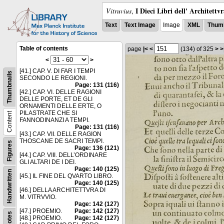
I Dieci Libri dell' Architettv
Vitruvius
,
Text
Text Image
Image
XML
Thumb
Table of contents
page
|<
<
(134)
of 325
>
>
<
>
[41.] CAP. V. DI FAR I TEMPI
Thumbnails
SECONDO LE REGIONI.
Page: 131 (116)
[42.] CAP. VI. DELLE RAGIONI
DELLE PORTE, ET DE GLI
ORNAMENTI DELLE ERTE, O
PILASTRATE CHE SI
Content
FANNODINANZI A TEMPI.
Page: 131 (116)
[43.] CAP. VII. DELLE RAGION
THOSCANE DE SACRI TEMPI.
Figures
Page: 136 (121)
[44.] CAP. VIII. DELL’ORDINARE
GLI ALTARI DE I DEI.
Page: 140 (125)
Handwritten
[45.] IL FINE DEL QVARTO LIBRO.
Page: 140 (125)
[46.] DELLA ARCHITETTVRA DI
M. VITRVVIO.
Page: 142 (127)
[47.] PROEMIO.
Page: 142 (127)
Notes
[48.] PROEMIO.
Page: 142 (127)