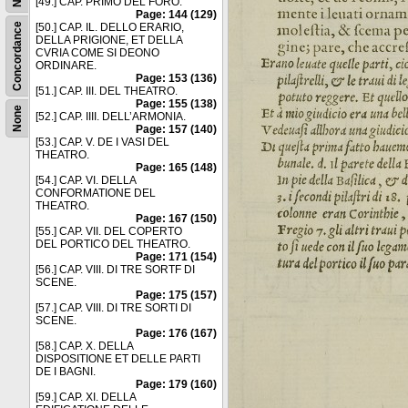
[49.] CAP. PRIMO DEL FORO.
Page: 144 (129)
Concordance
[50.] CAP. IL. DELLO ERARIO,
DELLA PRIGIONE, ET DELLA
CVRIA COME SI DEONO
ORDINARE.
Page: 153 (136)
[51.] CAP. III. DEL THEATRO.
Page: 155 (138)
None
[52.] CAP. IIII. DELL’ARMONIA.
Page: 157 (140)
[53.] CAP. V. DE I VASI DEL
THEATRO.
Page: 165 (148)
[54.] CAP. VI. DELLA
CONFORMATIONE DEL
THEATRO.
Page: 167 (150)
[55.] CAP. VII. DEL COPERTO
DEL PORTICO DEL THEATRO.
Page: 171 (154)
[56.] CAP. VIII. DI TRE SORTF DI
SCENE.
Page: 175 (157)
[57.] CAP. VIII. DI TRE SORTI DI
SCENE.
Page: 176 (167)
[58.] CAP. X. DELLA
DISPOSITIONE ET DELLE PARTI
DE I BAGNI.
Page: 179 (160)
[59.] CAP. XI. DELLA