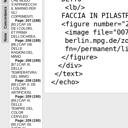
CHE MODO
S’APPARECCHI
<
lb
/>
Concordance
IL MARMO PER
GLI
FACCIA IN PILAST
COPRIMENTI.
Page: 207 (188)
<
figure
number
="
[85.] CAP. VII.
DE I COLORI,
<
image
file
="
00
ET PRIMA
None
DELL’OCHREA.
berlin.mpg.de/z
Page: 208 (189)
[86.] CAP. VIII.
fn=/permanent/l
DELLE
RAGIONI DEL
</
figure
>
MINIO.
Page: 208 (189)
</
div
>
[87.] CAP. IX.
DELLA
</
text
>
TEMPERATVRA
DEL MINIO.
</
echo
>
Page: 208 (189)
[88.] CAP. X. DE
I COLORI
ARTIFICIOSI.
Page: 209 (190)
[89.] CAP. XI.
DELLE
TEMPRE DEL
COLOR
CERVLEO.
Page: 209 (190)
[90.] CAP. XII.