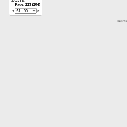
SALVTE.
Page: 223 (204)
<
>
Impre