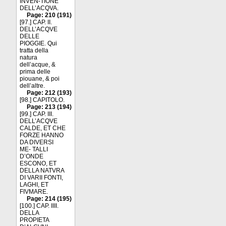
INVEN-TIONE
DELL’ACQVA.
Page: 210 (191)
[97.] CAP. II.
DELL’ACQVE
DELLE
PIOGGIE. Qui
tratta della
natura
dell’acque, &
prima delle
piouane, & poi
dell’altre.
Page: 212 (193)
[98.] CAPITOLO.
Page: 213 (194)
[99.] CAP. III.
DELL’ACQVE
CALDE, ET CHE
FORZE HANNO
DA DIVERSI
ME- TALLI
D’ONDE
ESCONO, ET
DELLA NATVRA
DI VARII FONTI,
LAGHI, ET
FIVMARE.
Page: 214 (195)
[100.] CAP. IIII.
DELLA
PROPIETA