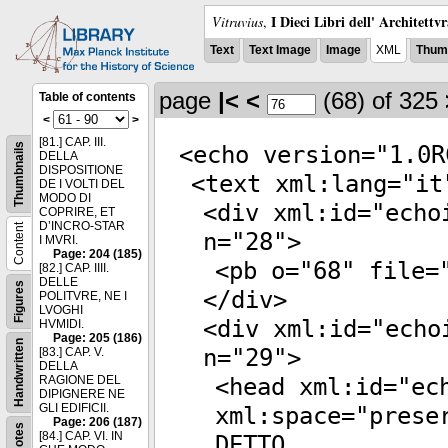
I Dieci Libri dell' Architettv
Vitruvius
,
Text
Text Image
Image
XML
Thumb
page
|<
<
(68)
of 325
Table of contents
<
>
[81.] CAP. III.
<
echo
version
="
1.0R
Thumbnails
DELLA
DISPOSITIONE
<
text
xml:lang
="
it
DE I VOLTI DEL
MODO DI
<
div
xml:id
="
echo
COPRIRE, ET
D’INCRO-STAR
Content
n
="
28
">
I MVRI.
Page: 204 (185)
<
pb
o
="
68
"
file
=
[82.] CAP. IIII.
DELLE
Figures
</
div
>
POLITVRE, NE I
LVOGHI
<
div
xml:id
="
echo
HVMIDI.
Page: 205 (186)
Handwritten
n
="
29
">
[83.] CAP. V.
DELLA
<
head
xml:id
="
ec
RAGIONE DEL
DIPIGNERE NE
GLI EDIFICII.
xml:space
="
prese
Page: 206 (187)
Notes
[84.] CAP. VI. IN
DETTO