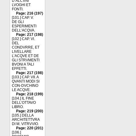
D’ALCVNI
LVOGHI ET
FONTI.
Page: 216 (197)
[101.] CAP. V.
DE GLI
ESPERIMENTI
DELL’ACQVA.
Page: 217 (198)
[102.] CAP. VI.
DEL
CONDVRRE, ET
LIVELLARE
L’ACQVE ET DE
GLI STRVMENTI
BVONI A TALI
EFFETTI.
Page: 217 (198)
[103.] CAP. VII. A
QVANTI MODI SI
CON-DVCHINO
LE ACQVE.
Page: 218 (199)
[104.] IL FINE
DELL’OTTAVO
LIBRO.
Page: 219 (200)
[105.] DELLA
ARCHITETTVRA
DI M. VITRVVIO.
Page: 220 (201)
[106.]