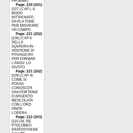
PROEMIO.
Page: 220 (201)
[107.] CAP L IL
MODO
RITTROVATO
DA PLA TONE
PER MISVRARE
VN CAMPO.
Page: 221 (202)
[108.] CAP II.
DELLA
SQVADRA IN-
VENTIONE DI
PITHAGO RA
PER FORMAR
L’ANGV- LO
GIVSTO.
Page: 221 (202)
[109.] CAP. III.
COME SI
POSSA
CONOSCER
VNA PORTIONE
D’ARGENTO
MESCOLATA
CON L’ORO
FINITA
L’OPERA.
Page: 222 (203)
[110.] AL RE
PTOLOMEO
ERATOSTHENE