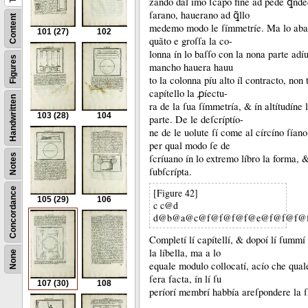
zando dal ímo ſcapo fine ad pede ꝗnde
ſarano, hauerano ad ꝗ̃llo
Content
medemo modo le ſímmetríe.
Ma lo aba
101
(27)
102
quãto e groſſa la co-
lonna ín lo baſſo con la nona parte adí
Figures
mancho hauera hauu
to la colonna píu alto íl contracto, non
capítello la ꝓíectu-
Handwritten
ra de la ſua ſímmetría, &
ín altítudíne 
103
(28)
104
parte.
De le deſcríptío-
ne de le uolute ſí come al círcíno ſían
per qual modo ſe de
Notes
ſcríuano ín lo extremo líbro la forma,
ſubſcrípta.
Concordance
[Figure 42]
105
(29)
106
c c@d
d@b@a@c@f@f@f@f@e@f@f@f@
Completí lí capítellí, &
dopoí lí ſummí 
la líbella, ma a lo
None
equale modulo collocatí, acío che quale 
ſera facta, ín lí ſu
107
(30)
108
períorí membrí habbía areſpondere la ſí