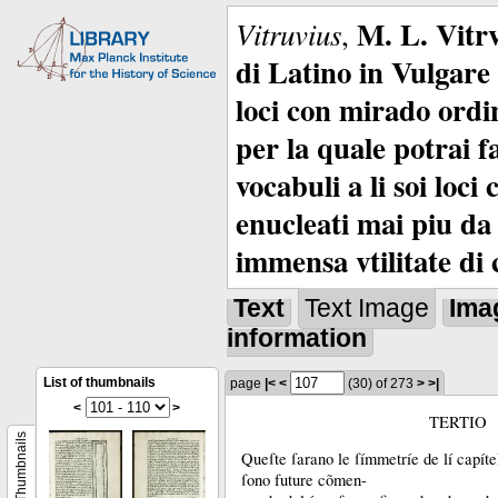
M. L. Vitrv
Vitruvius
,
di Latino in Vulgare 
loci con mirado ordin
per la quale potrai f
vocabuli a li soi loc
enucleati mai piu da 
immensa vtilitate di 
Text
Text Image
Ima
information
List of thumbnails
page
|<
<
(30)
of 273
>
>|
<
>
TERTIO
Thumbnails
Queſte ſarano le ſímmetríe de lí capíte
ſono future cõmen-