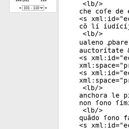
109
(31)
110
<
lb
/>
<
>
che coſe de 
<
s
xml:id
="
e
cõ lí íudící
<
lb
/>
ualeno ꝓbare
auctorítate 
<
s
xml:id
="
e
xml:space
="
p
<
s
xml:id
="
e
xml:space
="
p
<
lb
/>
anchora le p
non ſono ſím
<
lb
/>
quãdo ſono f
<
s
xml:id
="
e