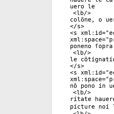
uero le
<
lb
/>
colõne, o ue
</
s
>
<
s
xml:id
="
e
xml:space
="
p
poneno ſopra
<
lb
/>
le cõtígnatí
</
s
>
<
s
xml:id
="
e
xml:space
="
p
nõ pono ín u
<
lb
/>
rítate hauer
pícture noí 
<
lb
/>