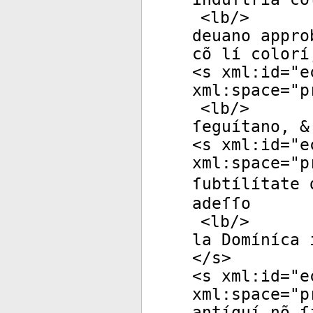
<
lb
/>
deuano appro
cõ lí colorí
<
s
xml:id
="
e
xml:space
="
p
<
lb
/>
ſeguítano, &
<
s
xml:id
="
e
xml:space
="
p
ſubtílítate 
adeſſo
<
lb
/>
la Domíníca 
</
s
>
<
s
xml:id
="
e
xml:space
="
p
antíquí nõ ſ