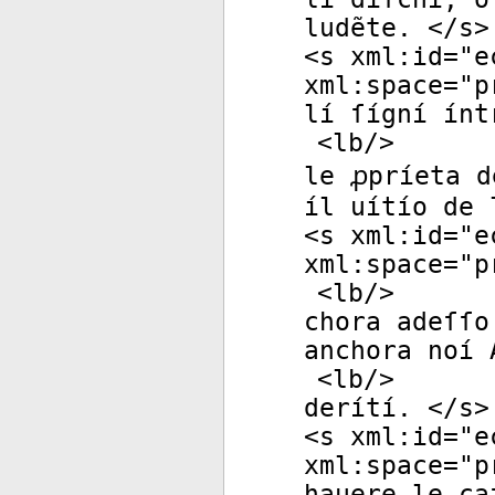
ludẽte. </
s
>
<
s
xml:id
="
e
xml:space
="
p
lí ſígní ínt
<
lb
/>
le ꝓpríeta d
íl uítío de 
<
s
xml:id
="
e
xml:space
="
p
<
lb
/>
chora adeſſo
anchora noí 
<
lb
/>
derítí. </
s
>
<
s
xml:id
="
e
xml:space
="
p
hauere le ca