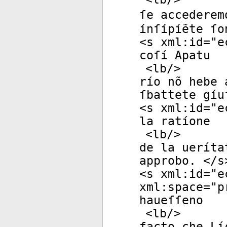
ſe accederem
ínſípíẽte ſo
<
s
xml:id
="
e
coſí Apatu
<
lb
/>
río nõ hebe 
ſbattete gíu
<
s
xml:id
="
e
la ratíone
<
lb
/>
de la ueríta
approbo. </
s
<
s
xml:id
="
e
xml:space
="
p
haueſſeno
<
lb
/>
facto che Lí