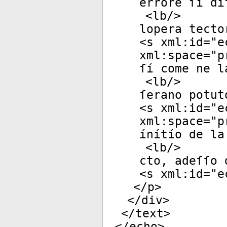
errore ſí dí
<
lb
/>
lopera tecto
<
s
xml:id
="
e
xml:space
="
p
ſí come ne l
<
lb
/>
ſerano potut
<
s
xml:id
="
e
xml:space
="
p
ínítío de la
<
lb
/>
cto, adeſſo 
<
s
xml:id
="
e
</
p
>
</
div
>
</
text
>
</
echo
>