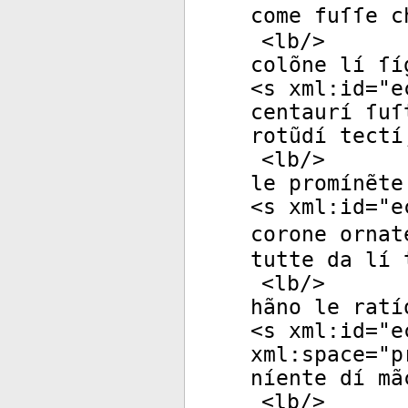
come fuſſe c
<
lb
/>
colõne lí ſí
<
s
xml:id
="
e
centaurí ſuſ
rotũdí tectí
<
lb
/>
le promínẽte
<
s
xml:id
="
e
corone ornat
tutte da lí 
<
lb
/>
hãno le ratí
<
s
xml:id
="
e
xml:space
="
p
níente dí mã
<
lb
/>