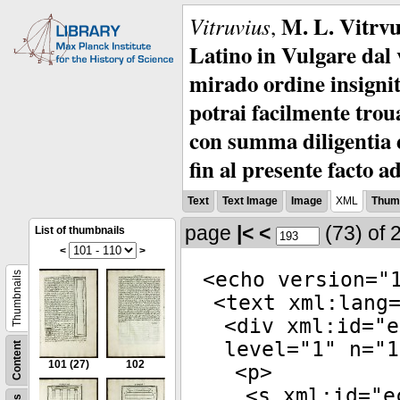
M. L. Vitrvu
Vitruvius
,
Latino in Vulgare dal v
mirado ordine insignit
potrai facilmente troua
con summa diligentia e
fin al presente facto a
Text
Text Image
Image
XML
Thumb
page
|<
<
(73)
of 
List of thumbnails
<
>
<
echo
version
="
Thumbnails
<
text
xml:lang
<
div
xml:id
="
e
level
="
1
"
n
="
1
Content
101
(27)
102
<
p
>
<
s
xml:id
="
e