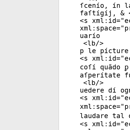
ſcenío, ín l
faſtígíj, & 
<
s
xml:id
="
e
xml:space
="
p
uarío
<
lb
/>
p le pícture
<
s
xml:id
="
e
coſí quãdo ꝑ
aſperítate f
<
lb
/>
uedere dí og
<
s
xml:id
="
e
xml:space
="
p
laudare tal 
<
s
xml:id
="
e