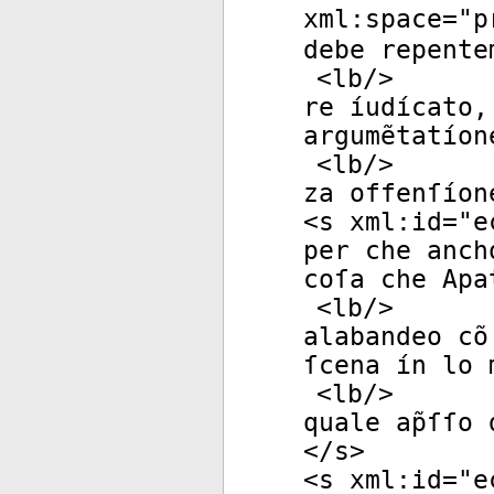
xml:space
="
p
debe repente
<
lb
/>
re íudícato,
argumẽtatíon
<
lb
/>
za offenſíon
<
s
xml:id
="
e
per che anch
coſa che Apa
<
lb
/>
alabandeo cõ
ſcena ín lo 
<
lb
/>
quale ap̃ſſo
</
s
>
<
s
xml:id
="
e