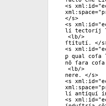
<
s
xml:id
="
e
xml:space
="
p
</
s
>
<
s
xml:id
="
e
lí tectoríj 
<
lb
/>
ſtítutí. </
s
<
s
xml:id
="
e
ꝑ qual coſa 
nõ ſara coſa
<
lb
/>
nere. </
s
>
<
s
xml:id
="
e
xml:space
="
p
lí antíquí í
<
s
xml:id
="
e
índuſtría cõ