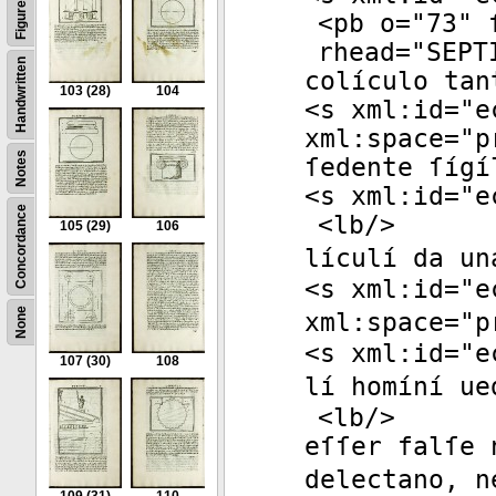
Figures
<
pb
o
="
73
"
f
rhead
="
SEPT
Handwritten
colículo tan
103
(28)
104
<
s
xml:id
="
e
xml:space
="
p
Notes
ſedente ſígí
<
s
xml:id
="
e
Concordance
<
lb
/>
105
(29)
106
lículí da un
<
s
xml:id
="
e
None
xml:space
="
p
<
s
xml:id
="
e
107
(30)
108
lí homíní ue
<
lb
/>
eſſer falſe 
delectano, n