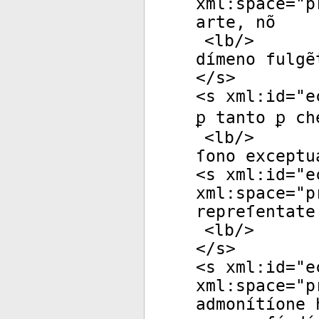
xml:space
="
p
arte, nõ
<
lb
/>
dímeno fulgẽ
</
s
>
<
s
xml:id
="
e
ꝑ tanto ꝑ ch
<
lb
/>
ſono exceptu
<
s
xml:id
="
e
xml:space
="
p
repreſentate
<
lb
/>
</
s
>
<
s
xml:id
="
e
xml:space
="
p
admonítíone 