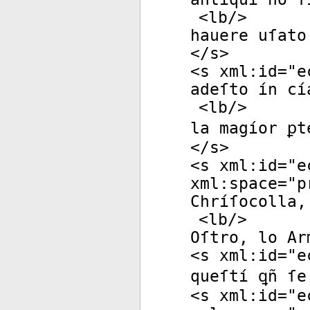
<
lb
/>
hauere uſato
</
s
>
<
s
xml:id
="
e
adeſto ín cí
<
lb
/>
la magíor ꝑt
</
s
>
<
s
xml:id
="
e
xml:space
="
p
Chríſocolla,
<
lb
/>
Oſtro, lo Ar
<
s
xml:id
="
e
queſtí ꝗñ ſe
<
s
xml:id
="
e