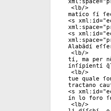
xml:space
="
p
<
lb
/>
matíco ſí ſe
<
s
xml:id
="
e
xml:space
="
p
<
s
xml:id
="
e
xml:space
="
p
Alabãdí eſſe
<
lb
/>
tí, ma per n
ínſípíentí q
<
lb
/>
tue quale ſo
tractano cau
<
s
xml:id
="
e
ín lo foro ſ
<
lb
/>
li díſchí, o