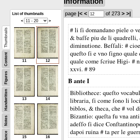
information
page
|<
<
of 273
>
>|
List of thumbnails
<
>
# li ſi domandano piele o ve
Thumbnails
& baſſe piu de li quadrelli, 
diminutione. Beſſali: # cioe
quefto ſi e vno ſigno quale 
Content
quale come ſcriue Higi- # ni
11
12
xxvi. # 89
Figures
B ante I
Bibliothece: queſto vocabul
Handwritten
libraria, ſi come ſono li loc
13
14
biblos, & theca, che # vol di
Bizantio: queſta fu vna anti
Notes
adeſſo ſi dice Conſtantinopo
dapoi ruina # ta per le guer
15
16