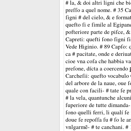
# la, & doi altri ligni che 
preſſo a quel nome. # 35 Ca
ſigni # del cielo, & e formato
quefto ſi e ſimile al Egipan
pofteriore parte de piſce, &
Capreti: quefti ſono ſigni ſ
Vede Higinio. # 89 Capſo: q
ca # pacitate, onde e deriua
cioe vna coſa che habbia va-
preſone, dícta a coercendo ꝑ
Carcheſii: quefto vocabulo 
del arbore de la naue, oue ſo
quale con facili- # tate ſe 
# la vela, quantunche alcuni 
ſuperiore de tutte dimanda-
ſono quelli ferri, li qualí ſ
doue ſe repoſſa ſu # ſo le an
vnlgarmẽ- # te canchani. # 1