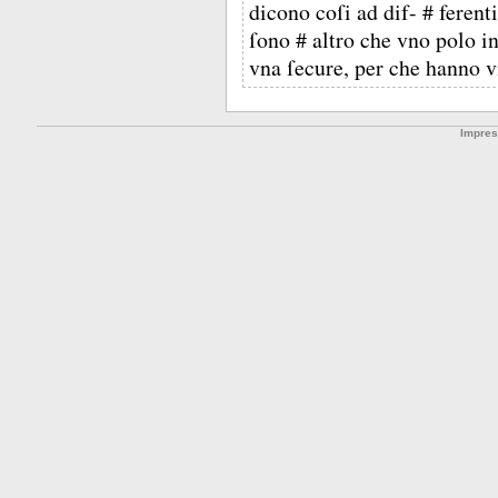
dicono coſi ad dif- # ferenti
ſono # altro che vno polo in
vna ſecure, per che hanno 
Impre