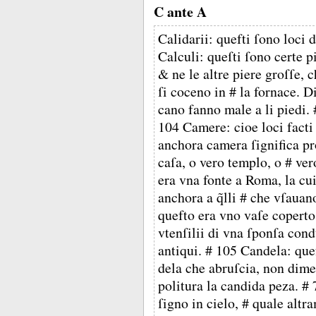
C ante A
Calidarii: quefti ſono loci 
Calculi: queſti ſono certe pi
& ne le altre piere groſſe,
ſi coceno in # la fornace. D
cano fanno male a li piedi. 
104 Camere: cioe loci facti 
anchora camera ſignifica pro
caſa, o vero templo, o # ve
era vna fonte a Roma, la cui 
anchora a q̃lli # che vſauan
quefto era vno vaſe coperto, 
vtenſilii di vna ſponſa condu
antiqui. # 105 Candela: quef
dela che abruſcia, non dimen
politura la candida peza. #
ſigno in cielo, # quale alt