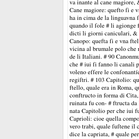
va inante al cane magiore, &
Cane magiore: quefto ſi e vn
ha in cima de la linguavna ſ
quando il ſole # li agionge
dicti li giorni caniculari, &
Canopo: quefta ſi e vna ftell
vicina al brumale polo che n
de li Italiani. # 90 Canonmu
che # iui ſi fanno li canali 
voleno eſſere le conſonantí
regiſtri. # 103 Capitolio: q
ftello, quale era in Roma, 
conftructo in forma di Cita
ruinata fu con- # ftructa d
nata Capitolio per che iui 
Caprioli: cioe quella compoſ
vero trabi, quale ſuſtene il
dice la capriata, # quale p