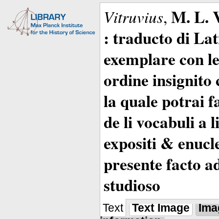
M. L. 
Vitruvius
,
: traducto di La
exemplare con le 
ordine insignito 
la quale potrai 
de li vocabuli a 
expositi & enucle
presente facto a
studioso
Text
Text Image
Ima