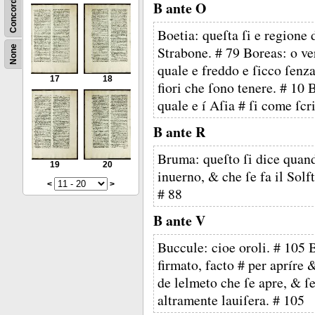
Concordance
B ante O
Boetia: queſta ſi e regione 
Strabone. # 79 Boreas: o ver
None
quale e freddo e ſicco ſenza
17
18
fiori che ſono tenere. # 10 
quale e í Aſia # ſi come ſc
B ante R
Bruma: queſto ſi dice quando
19
20
inuerno, & che ſe fa il Solft
<
>
# 88
B ante V
Buccule: cioe oroli. # 105 
firmato, facto # per apríre 
de lelmeto che ſe apre, & ſe
altramente lauiſera. # 105