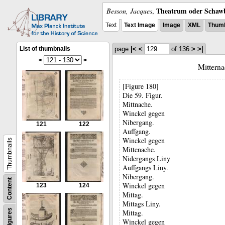
Theatrum oder Schawb
Besson, Jacques
,
Text
Text Image
Image
XML
Thumb
List of thumbnails
page
|<
<
of 136
>
>|
<
>
Mitterna
[Figure 180]
Die 59. Figur.
Mittnache.
Winckel gegen
Nibergang.
121
122
Auffgang.
Winckel gegen
Thumbnails
Mittenache.
Nidergangs Liny
Auffgangs Liny.
Nibergang.
Content
Winckel gegen
123
124
Mittag.
Mittags Liny.
Figures
Mittag.
Winckel gegen