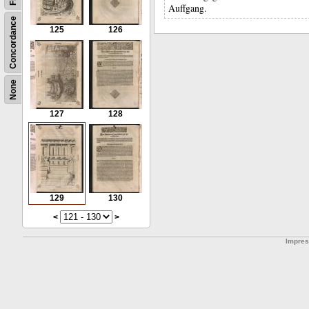
Auffgang.
Concordance
125
126
None
127
128
129
130
<
>
Impre