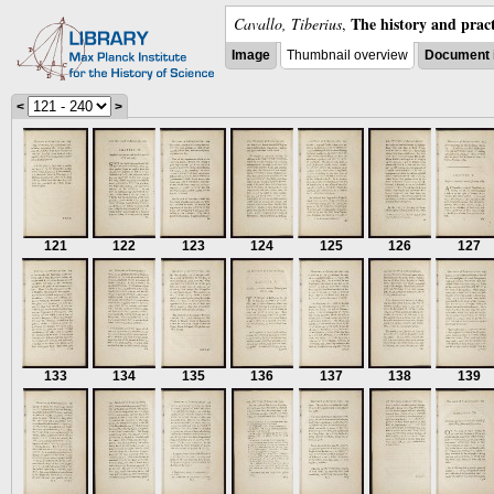
The history and pract
Cavallo, Tiberius
,
Image
Thumbnail overview
Document 
<
>
121
122
123
124
125
126
127
133
134
135
136
137
138
139