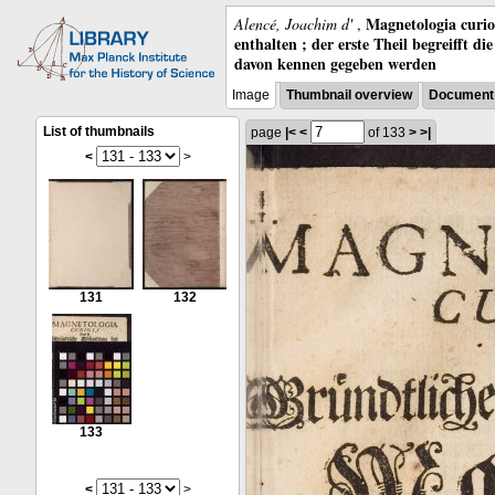
Magnetologia curio
Alencé, Joachim d'
,
enthalten ; der erste Theil begreifft 
davon kennen gegeben werden
Image
Thumbnail overview
Document 
List of thumbnails
page
|<
<
of 133
>
>|
<
>
131
132
133
<
>