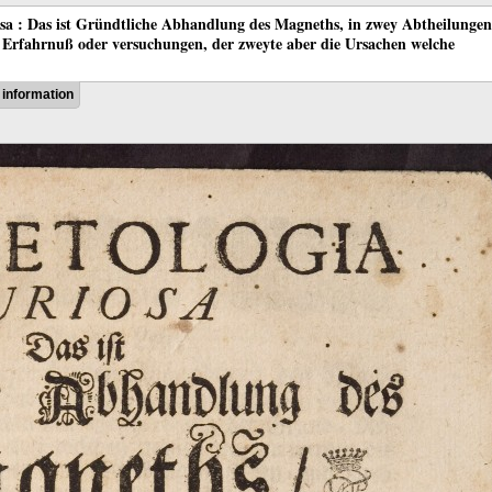
sa : Das ist Gründtliche Abhandlung des Magneths, in zwey Abtheilungen
die Erfahrnuß oder versuchungen, der zweyte aber die Ursachen welche
information