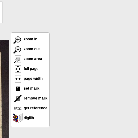
zoom in
zoom out
zoom area
full page
page width
set mark
remove mark
get reference
digilib