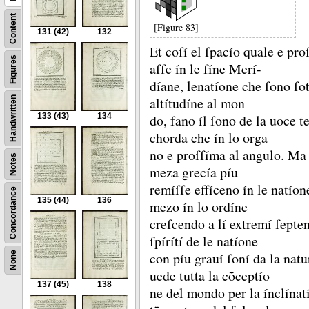
Content
[Figure 83]
131
(42)
132
Et coſí el ſpacío quale e pro
Figures
aſſe ín le fíne Merí-
díane, lenatíone che ſono ſot
altítudíne al mon
Handwritten
133
(43)
134
do, fano íl ſono de la uoce 
chorda che ín lo orga
no e proſſíma al angulo.
Ma 
Notes
meza grecía píu
remíſſe effíceno ín le natíon
Concordance
135
(44)
136
mezo ín lo ordíne
creſcendo a lí extremí ſeptent
ſpírítí de le natíone
con píu grauí ſoní da la nat
None
uede tutta la cõceptío
137
(45)
138
ne del mondo per la ínclína