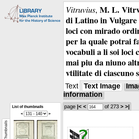
M. L. Vitrv
Vitruvius
,
di Latino in Vulgare 
loci con mirado ordin
per la quale potrai f
vocabuli a li soi loc
mai piu da niuno alt
vtilitate di ciascuno 
Text
Text Image
Ima
information
page
|<
<
of 273
>
>|
List of thumbnails
<
>
Thumbnails