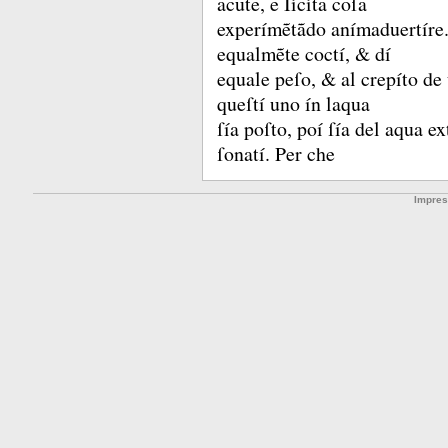
acute, e Iícíta coſa
experímẽtãdo anímaduertíre
equalmẽte coctí, &
dí
equale peſo, &
al crepíto de
queſtí uno ín laqua
ſía poſto, poí ſía del aqua e
ſonatí.
Per che
Impre