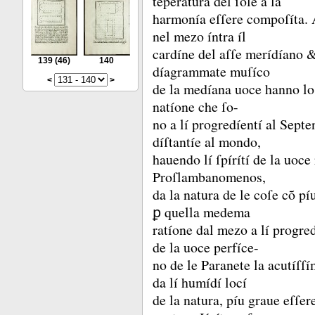
tẽperatura del ſole a la
harmonía eſſere compoſíta.
nel mezo íntra íl
cardíne del aſſe merídíano 
139
(46)
140
díagrammate muſíco
<
>
de la medíana uoce hanno lo 
natíone che ſo-
no a lí progredíentí al Septe
díſtantíe al mondo,
hauendo lí ſpírítí de la uoc
Proſlambanomenos,
da la natura de le coſe cõ pí
ꝑ quella medema
ratíone dal mezo a lí progred
de la uoce perfíce-
no de le Paranete la acutíſſí
da lí humídí locí
de la natura, píu graue eſſer