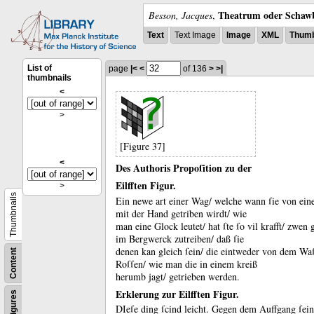
Theatrum oder Schawb
Besson, Jacques
,
Text
Text Image
Image
XML
Thumb
List of
page
|<
<
of 136
>
>|
thumbnails
<
>
[Figure 37]
<
Des Authoris Propoſition zu der
Eilfften Figur.
>
Thumbnails
Ein newe art einer Wag/ welche wann ſie von ei
mit der Hand getriben wirdt/ wie
man eine Glock leutet/ hat ſte ſo vil krafft/ zwen
im Bergwerck zutreiben/ daß ſie
denen kan gleich ſein/ die eintweder von dem Waſ
Content
Roſſen/ wie man die in einem kreiß
herumb jagt/ getrieben werden.
Erklerung zur Eilfften Figur.
Figures
DIeſe ding ſcind leicht.
Gegen dem Auffgang ſein