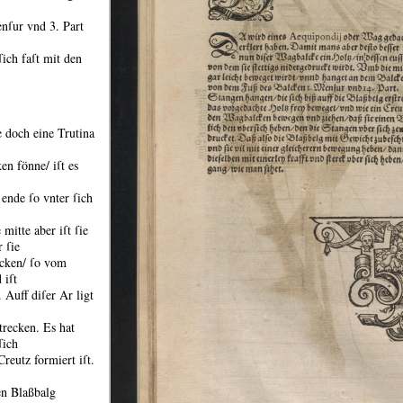
nſur vnd 3.
Part
ſich faſt mit den
 doch eine Trutina
n fönne/ iſt es
 ende ſo vnter ſich
mitte aber iſt ſie
 ſie
lcken/ ſo vom
 iſt
.
Auff diſer Ar ligt
trecken.
Es hat
ſich
reutz formiert iſt.
en Blaßbalg