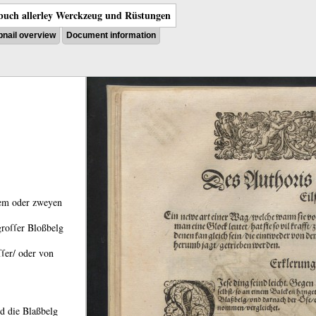
uch allerley Werckzeug und Rüstungen
nail overview
Document information
nem oder zweyen
 groſſer Bloßbelg
ſer/ oder von
d die Blaßbelg