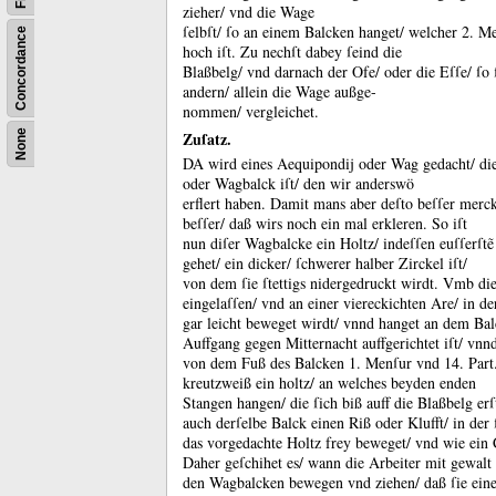
zieher/ vnd die Wage
ſelbſt/ ſo an einem Balcken hanget/ welcher 2.
Me
Concordance
hoch iſt.
Zu nechſt dabey ſeind die
Blaßbelg/ vnd darnach der Ofe/ oder die Eſſe/ ſo 
andern/ allein die Wage außge-
nommen/ vergleichet.
None
Zuſatz.
DA wird eines Aequipondij oder Wag gedacht/ die
oder Wagbalck iſt/ den wir anderswö
erflert haben.
Damit mans aber deſto beſſer mercke
beſſer/ daß wirs noch ein mal erkleren.
So iſt
nun diſer Wagbalcke ein Holtz/ in
deſſen euſſerſtẽ
gehet/ ein dicker/ ſchwerer halber Zirckel iſt/
von dem ſie ſtettigs nidergedruckt wirdt.
Vmb die 
eingelaſſen/ vnd an einer viereckichten Are/ in der
gar leicht beweget wirdt/ vnnd hanget an dem Ba
Auffgang gegen Mitternacht auffgerichtet iſt/ vnnd
von dem Fuß des Balcken 1.
Menſur vnd 14.
Part
kreutzweiß ein holtz/ an welches beyden enden
Stangen hangen/ die ſich biß auff die Blaßbelg erſ
auch derſelbe Balck einen Riß oder Klufft/ in der 
das vorgedachte Holtz frey beweget/ vnd wie ein C
Daher geſchihet es/ wann die Arbeiter mit gewalt
den Wagbalcken bewegen vnd ziehen/ daß ſie ein