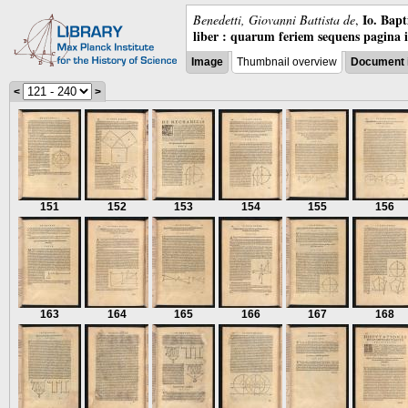
Io. Bap
Benedetti, Giovanni Battista de
,
liber : quarum feriem sequens pagina 
Image
Thumbnail overview
Document 
<
>
151
152
153
154
155
156
163
164
165
166
167
168