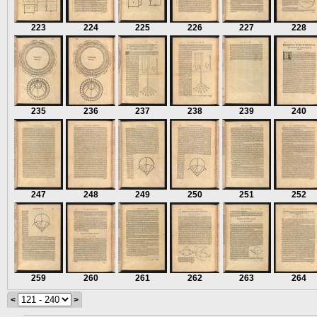
223
224
225
226
227
228
235
236
237
238
239
240
247
248
249
250
251
252
259
260
261
262
263
264
<
>