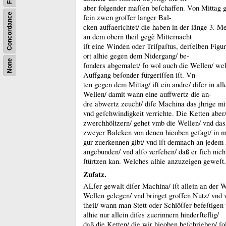
aber folgender maſſen beſchaffen.
Von Mittag g
Concordance
ſein zwen groſſer langer Bal-
cken auffaerichtet/ die haben in der länge 3.
Me
an dem obern theil gegẽ Mitternacht
iſt eine Winden oder Triſpaſtus, derſelben Figur
ort alhie gegen dem Nidergang/ be-
None
ſonders abgemalet/ ſo wol auch die Wellen/ w
Auffgang beſonder fürgeriſſen iſt.
Vn-
ten gegen dem Mittag/ iſt ein andre/ diſer in al
Wellen/ damit wann eine auffwertz die an-
dre abwertz zeucht/ diſe Machina das jhrige m
vnd geſchwindigkeit verrichte.
Die Ketten aber/
zwerchhöltzern/ gehet vmb die Wellen/ vnd das
zweyer Balcken von denen hieoben geſagt/ in m
gur zuerkennen gibt/ vnd iſt demnach an jedem
angebunden/ vnd alſo verſehen/ daß er ſich nic
ſtürtzen kan.
Welches alhie anzuzeigen geweſt.
Zuſatz.
ALſer gewalt diſer Machina/ iſt allein an der 
Wellen gelegen/ vnd bringet groſſen Nutz/ vnd v
theil/ wann man Stett oder Schlöſſer befeſtigen 
alhie nur allein diſes zuerinnern hinderſteflig/
daß die Ketten/ die wir hieoben beſchrieben/ ſo