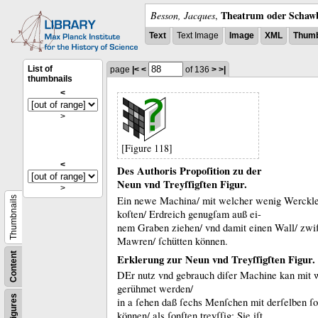
Theatrum oder Schawb
Besson, Jacques
,
Text
Text Image
Image
XML
Thumb
List of
page
|<
<
of 136
>
>|
thumbnails
<
>
[Figure 118]
<
Des Authoris Propoſition zu der
Neun vnd Treyſſigſten Figur.
>
Ein newe Machina/ mit welcher wenig Werckle
Thumbnails
koſten/ Erdreich genugſam auß ei-
nem Graben ziehen/ vnd damit einen Wall/ zwi
Mawren/ ſchütten können.
Content
Erklerung zur Neun vnd Treyſſigſten Figur.
DEr nutz vnd gebrauch diſer Machine kan mit w
gerühmet werden/
Figures
in a
ſehen daß ſechs Menſchen mit derſelben ſo 
können/ als ſonſten treyſſig:
Sie iſt