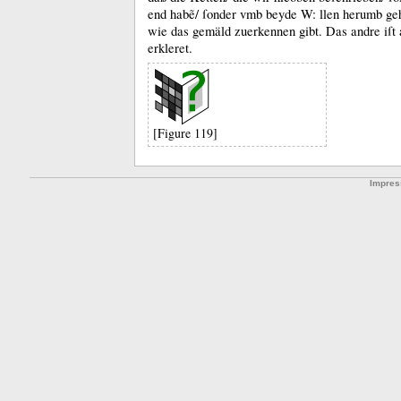
end habẽ/ ſonder vmb beyde W:
llen herumb ge
wie das gemäld zuerkennen gibt.
Das andre iſt 
erkleret.
[Figure 119]
Impre