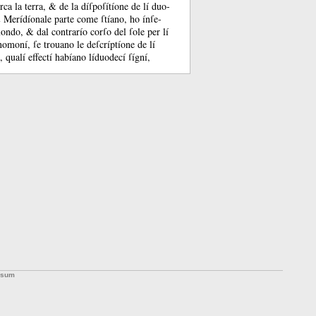
rca la terra, &
de la díſpoſítíone de lí duo-
&
Merídíonale parte come ſtíano, ho ínſe-
 mondo, &
dal contrarío corſo del ſole per lí
omoní, ſe trouano le deſcríptíone de lí
, qualí effectí habíano líduodecí ſígní,
ssum