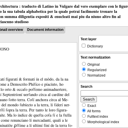
chitectura : traducto di Latino in Vulgare dal vero exemplare con le figur
co la sua tabula alphabetica per la quale potrai facilmente trouare la
 con summa diligentia expositi & enucleati mai piu da niuno altro fin al
ciascuno studioso
nail overview
Document information
Text layer
Dictionary
NONO
Text normalization
Original
Regularized
Normalized
ſtatí fíguratí &
formatí ín el mõdo, da la na
 come a Democríto Phíſíco e píacíuto, ho
Search
í lo orto &
occaſo poſſemo anímaduertere,
 Septentríoní uerſando círca al cardíne del
uano ſotto terra.
Coſí anchora círca al Me-
 del mondo ſubíecto a la terra, lí ſíderí uer-
Exact
eſſí ſopra la terra.
Per tanto le loro fígura-
All forms
níte.
Ma lo índíce de queſta coſa ſí e la ſtella
Fulltext index
 come renuncíano lí mercadantí, qualí a le
Morphological index
mínatíõe ꝓſſíme a lí ultímí fíní de la terra ſo-