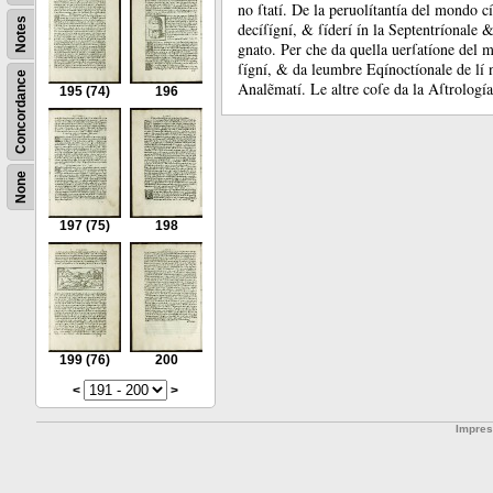
no ſtatí.
De la peruolítantía del mondo cí
Notes
decíſígní, &
ſíderí ín la Septentríonale 
gnato.
Per che da quella uerſatíone del
ſígní, &
da leumbre Eqínoctíonale de lí n
Concordance
Analẽmatí.
Le altre coſe da la Aſtrología
195
(74)
196
None
197
(75)
198
199
(76)
200
<
>
Impre