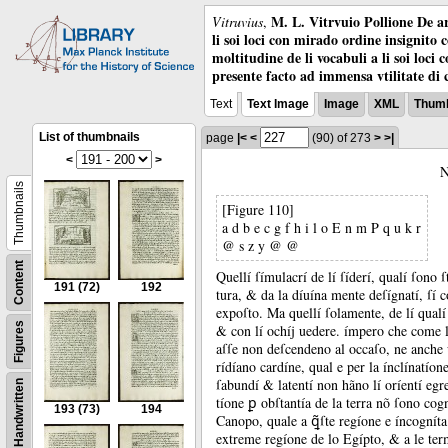
M. L. Vitrvuio Pollione De ar
Vitruvius
,
li soi loci con mirado ordine insignito 
moltitudine de li vocabuli a li soi loci
presente facto ad immensa vtilitate di 
Text
Text Image
Image
XML
Thumb
List of thumbnails
page
|<
<
(90)
of 273
>
>|
<
>
Thumbnails
[Figure 110]
a d b e c g f h i l o E n m P q u k r
@ s z y @ @
Content
Quellí ſímulacrí de lí ſíderí, qualí ſono 
191
(72)
192
tura, &
da la díuína mente deſígnatí, ſí
expoſto.
Ma quellí ſolamente, de lí qual
Figures
&
con lí ochíj uedere.
ímpero che come lí
aſſe non deſcendeno al occaſo, ne anche 
rídíano cardíne, qual e per la ínclínatíone
ſabundí &
latentí non hãno lí oríentí egr
Handwritten
tíone ꝑ obſtantía de la terra nõ ſono cog
193
(73)
194
Canopo, quale a ꝗ̃ſte regíone e íncogníta
extreme regíone de lo Egípto, &
a le ter