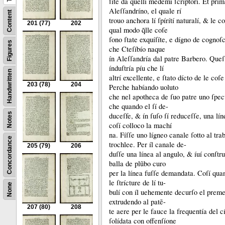
ſíte da quellí medemí ſcríptorí.
Et prím
Aleſſandríno, el quale rí
Content
trouo anchora lí ſpírítí naturalí, &
le c
201
(77)
202
qual modo q̃lle coſe
ſono ſtate exquíſíte, e dígno de cognoſc
Figures
che Cteſíbío naque
ín Aleſſandría dal patre Barbero.
Queſ
índuſtría píu che lí
Handwritten
altrí excellente, e ſtato dícto de le coſe
203
(78)
204
Perche habíando uoluto
che nel apotheca de ſuo patre uno ſpec
che quando el ſí de-
Notes
duceſfe, &
ín ſuſo ſí reduceſſe, una lín
coſí colloco la machí
na.
Fíſſe uno lígneo canale ſotto al tr
Concordance
trochlee.
Per íl canale de-
205
(79)
206
duſſe una línea al angulo, &
íuí conſtru
balla de plũbo curo
per la línea fuſſe demandata.
Coſí qua
le ſtrícture de lí tu-
None
bulí con íl uehemente decurſo el premeſ
extrudendo al patẽ-
207
(80)
208
te aere per le fauce la frequentía del 
ſolídata con offenſíone