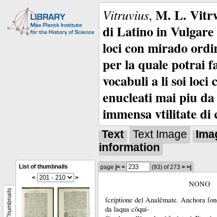
M. L. Vitrv
Vitruvius
,
di Latino in Vulgare 
loci con mirado ordin
per la quale potrai f
vocabuli a li soi loc
enucleati mai piu da 
immensa vtilitate di 
Text
Text Image
Ima
information
List of thumbnails
page
|<
<
(93)
of 273
>
>|
<
>
NONO
Thumbnails
ſcríptíone del Analẽmate.
Anchora ſono
da laqua cõquí-