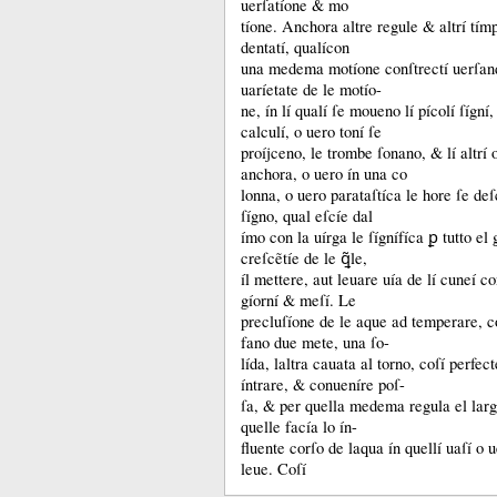
uerſatíone &
mo
tíone.
Anchora altre regule &
altrí tí
dentatí, qualícon
una medema motíone conſtrectí uerſand
uaríetate de le motío-
ne, ín lí qualí ſe moueno lí pícolí ſígní,
calculí, o uero toní ſe
proíjceno, le trombe ſonano, &
lí altrí
anchora, o uero ín una co
lonna, o uero parataſtíca le hore ſe deſ
ſígno, qual eſcíe dal
ímo con la uírga le ſígnífíca ꝑ tutto el 
creſcẽtíe de le ꝗ̃le,
íl mettere, aut leuare uía de lí cuneí co
gíorní &
meſí.
Le
precluſíone de le aque ad temperare, co
fano due mete, una ſo-
lída, laltra cauata al torno, coſí perfect
íntrare, &
conueníre poſ-
ſa, &
per quella medema regula el lar
quelle facía lo ín-
fluente corſo de laqua ín quellí uaſí o
leue.
Coſí