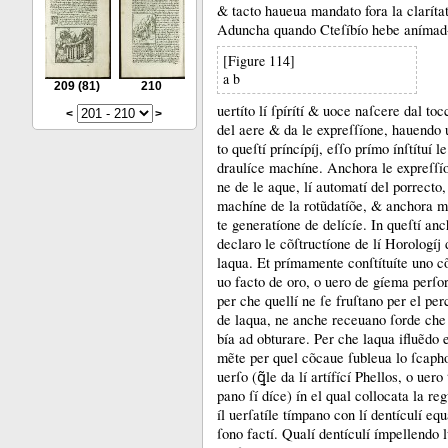
&
tacto haueua mandato fora la clarítat
Aduncha quando Cteſíbío hebe anímad
[Figure 114]
a b
209
(81)
210
uertíto lí ſpírítí &
uoce naſcere dal toc
<
>
del aere &
da le expreſſíone, hauendo 
to queſtí príncípíj, eſſo prímo ínſtítuí le
draulíce machíne.
Anchora le expreſſí
ne de le aque, lí automatí del porrecto
machíne de la rotũdatíõe, &
anchora m
te generatíone de delícíe.
In queſtí an
declaro le cõſtructíone de lí Horologíj 
laqua.
Et prímamente conſtítuíte uno c
uo facto de oro, o uero de gíema perſor
per che quellí ne ſe fruſtano per el per
de laqua, ne anche receuano ſorde che
bía ad obturare.
Per che laqua ifluẽdo e
mẽte per quel cõcaue ſubleua lo ſcapho
uerſo (ꝗ̃le da lí artífící Phellos, o uero
pano ſí díce) ín el qual collocata la reg
íl uerſatíle tímpano con lí dentículí equ
ſono factí.
Qualí dentículí ímpellendo l