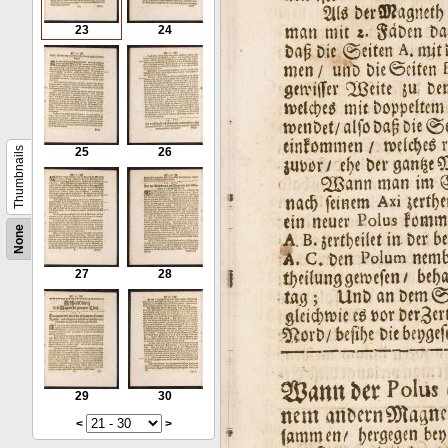
23
24
Thumbnails
25
26
None
27
28
29
30
<
>