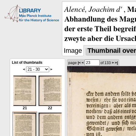
Ma
Alencé, Joachim d'
,
Abhandlung des Magne
der erste Theil begre
zweyte aber die Ursa
Image
Thumbnail ove
List of thumbnails
page
|<
<
of 133
>
>|
<
>
21
22