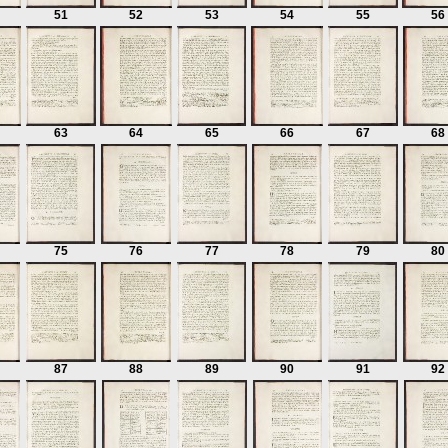
51
52
53
54
55
56
63
64
65
66
67
68
75
76
77
78
79
80
87
88
89
90
91
92