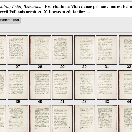
Exercitationes Vitrvvianae primae : hoc est Ioan
ttista; Baldi, Bernardino
,
vii Pollionis architecti X. librorvm editionibvs ...
information
27
28
29
30
31
32
39
40
41
42
43
44