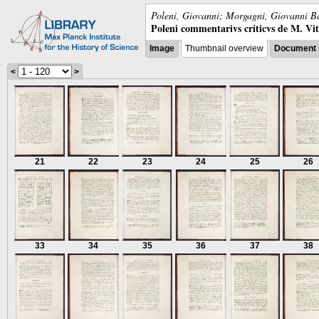
Poleni, Giovanni; Morgagni, Giovanni Ba
Poleni commentarivs criticvs de M. Vitrv
Image
Thumbnail overview
Document 
<
>
21
22
23
24
25
26
33
34
35
36
37
38