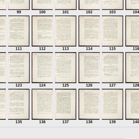
99
100
101
102
103
10
111
112
113
114
115
11
123
124
125
126
127
12
135
136
137
138
139
14