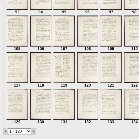
93
94
95
96
97
98
105
106
107
108
109
110
117
118
119
120
121
122
129
130
131
132
133
134
<
>