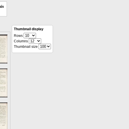
nis
Thumbnail display
Rows
Columns
Thumbnail size