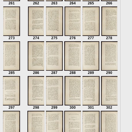
261
262
263
264
265
266
273
274
275
276
277
278
285
286
287
288
289
290
297
298
299
300
301
302