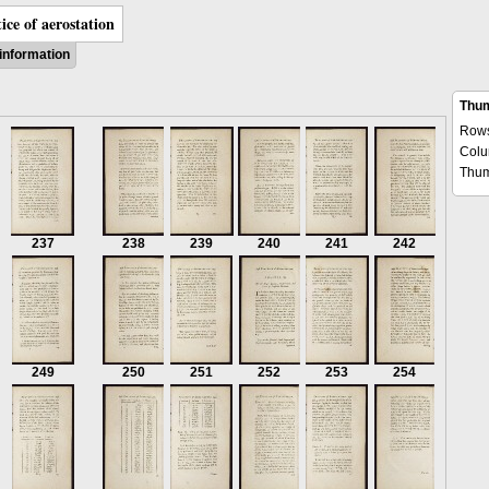
ice of aerostation
information
Thum
Row
Col
Thum
237
238
239
240
241
242
249
250
251
252
253
254