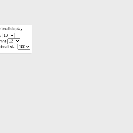
bnail display
s
umns
bnail size