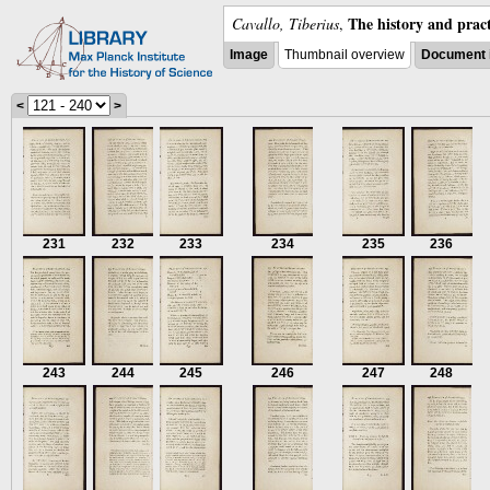
The history and pract
Cavallo, Tiberius
,
Image
Thumbnail overview
Document 
<
>
231
232
233
234
235
236
243
244
245
246
247
248