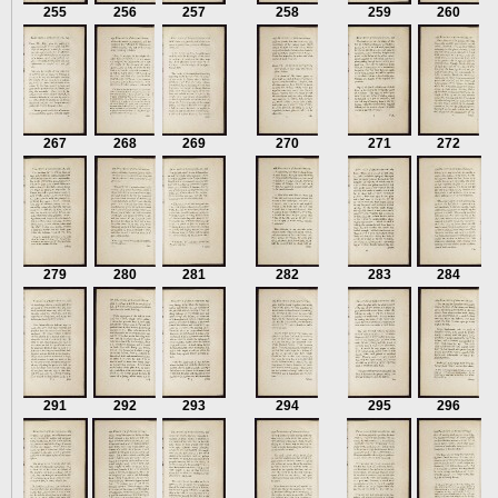
255
256
257
258
259
260
267
268
269
270
271
272
279
280
281
282
283
284
291
292
293
294
295
296