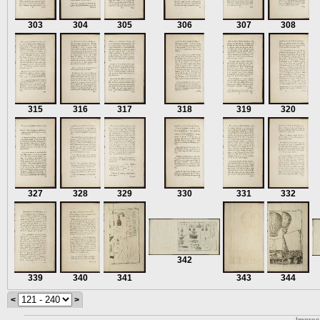
303
304
305
306
307
308
315
316
317
318
319
320
327
328
329
330
331
332
342
339
340
341
343
344
<
>
Impre