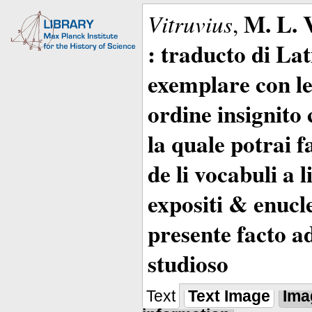
M. L. 
Vitruvius
,
: traducto di La
exemplare con le 
ordine insignito 
la quale potrai 
de li vocabuli a 
expositi & enucle
presente facto a
studioso
Text
Text Image
Ima