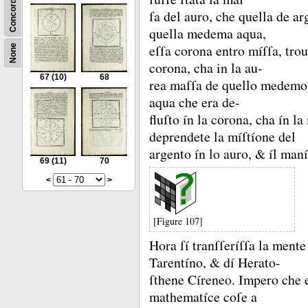
Concordance
ſa del auro, che quella de a
quella medema aqua,
eſſa corona entro míſſa, trou
None
corona, cha in la au-
67
(10)
68
rea maſſa de quello medemo
aqua che era de-
fluſto ín la corona, cha ín l
deprendete la míſtíone del
argento ín lo auro, &
íl maní
69
(11)
70
<
>
[Figure 107]
Hora ſí tranſſeríſſa la mente
Tarentíno, &
dí Herato-
ſthene Círeneo.
Impero che 
mathematíce coſe a