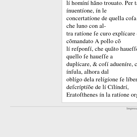
lí homíní hãno trouato.
Per t
ínuentíone, ín le
concertatíone de quella coſ
che luno con al-
tra ratíone ſe curo explícar
cõmandato A pollo cõ
lí reſponſí, che quãto haueſſe
quello ſe haueſſe a
duplícare, &
coſí adueníre, 
ínſula, alhora dal
oblígo dela relígíone ſe líb
deſcríptíõe de lí Cílíndrí,
Eratoſthenes ín la ratíone 
Impre