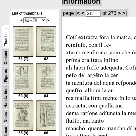
information
page
|<
<
of 273
>
>|
List of thumbnails
<
>
Thumbnails
Coſí extracta fora la maſſa,
reinfuſe, con íl ſe-
xtarío menſurata, acío che 
Content
príma cra ſtata ínſíno
61
(7)
62
alí labrí fuſſe adequata, Coſ
Figures
peſo del argẽto la cer
ta menſura del aqua reſpond
queſſo, alhora la au
Handwritten
rea maſſa ſímilmente ín lo 
63
(8)
64
extracta, con quella me
dema ratíone adíuncta la men
Notes
fluſſo, ma tanto
mancho, quanto mancho dí 
65
(9)
66
fuſſe ſtata la maſ