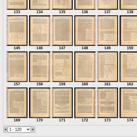
133
134
135
136
137
138
145
146
147
148
149
150
157
158
159
160
161
162
169
170
171
172
173
174
<
>