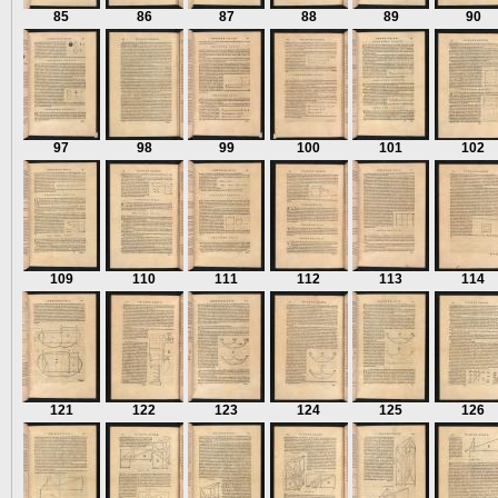
85
86
87
88
89
90
97
98
99
100
101
102
109
110
111
112
113
114
121
122
123
124
125
126