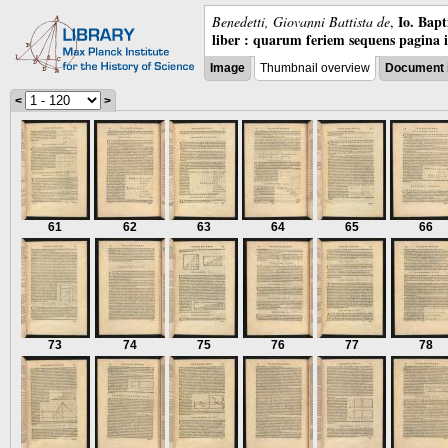
Io. Bap
Benedetti, Giovanni Battista de
,
liber : quarum feriem sequens pagina 
Image
Thumbnail overview
Document 
<
>
61
62
63
64
65
66
73
74
75
76
77
78