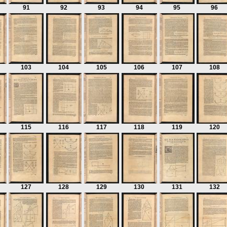
91
92
93
94
95
96
103
104
105
106
107
108
115
116
117
118
119
120
127
128
129
130
131
132