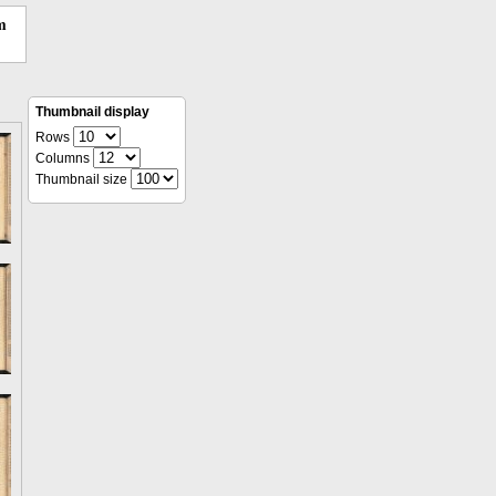
m
Thumbnail display
Rows
Columns
Thumbnail size