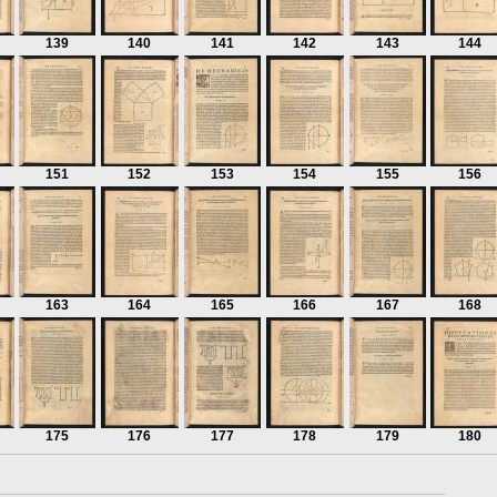
139
140
141
142
143
144
151
152
153
154
155
156
163
164
165
166
167
168
175
176
177
178
179
180