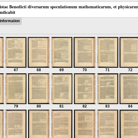
tistae Benedicti diversarum speculationum mathematicarum, et physicaru
indicabit
information
67
68
69
70
71
72
79
80
81
82
83
84