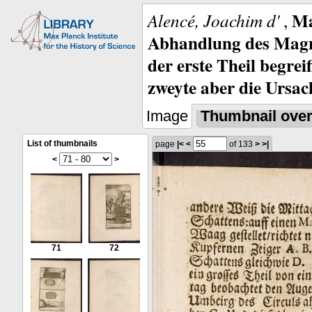
Ma
Alencé, Joachim d'
,
Abhandlung des Magne
der erste Theil begre
zweyte aber die Ursa
Image
Thumbnail ove
List of thumbnails
page
|<
<
of 133
>
>|
<
>
71
72