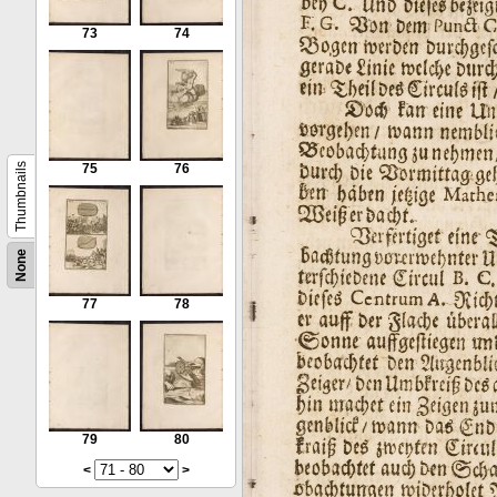
73
74
Thumbnails
75
76
None
77
78
79
80
<
>