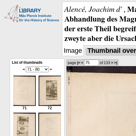
Ma
Alencé, Joachim d'
,
Abhandlung des Magne
der erste Theil begre
zweyte aber die Ursa
Image
Thumbnail ove
List of thumbnails
page
|<
<
of 133
>
>|
<
>
71
72