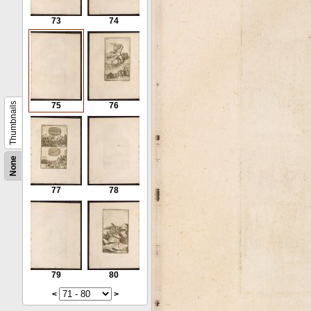
73
74
Thumbnails
75
76
None
77
78
79
80
<
>