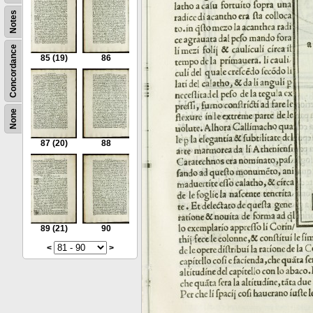
Notes
Concordance
85
(19)
86
None
87
(20)
88
89
(21)
90
<
>