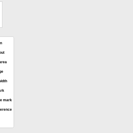
in
out
area
ge
idth
ark
e mark
ference