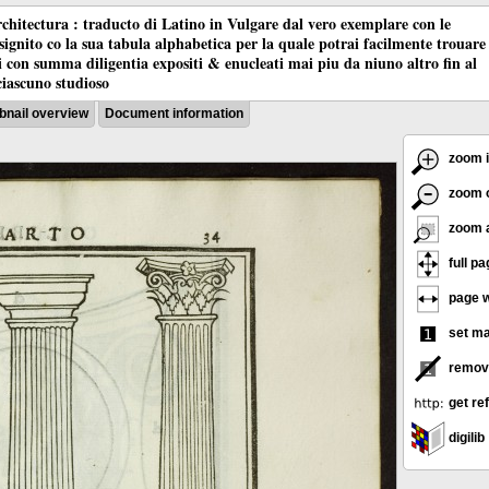
chitectura : traducto di Latino in Vulgare dal vero exemplare con le
nsignito co la sua tabula alphabetica per la quale potrai facilmente trouare
oci con summa diligentia expositi & enucleati mai piu da niuno altro fin al
ciascuno studioso
nail overview
Document information
zoom 
zoom 
zoom 
full pa
page w
set m
remov
get re
digilib