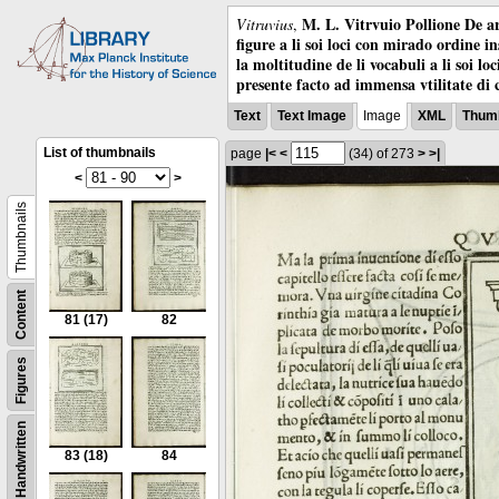
M. L. Vitrvuio Pollione De ar
Vitruvius
,
figure a li soi loci con mirado ordine i
la moltitudine de li vocabuli a li soi l
presente facto ad immensa vtilitate di 
Text
Text Image
Image
XML
Thumb
List of thumbnails
page
|<
<
(34)
of 273
>
>|
<
>
Thumbnails
Content
81
(17)
82
Figures
Handwritten
83
(18)
84