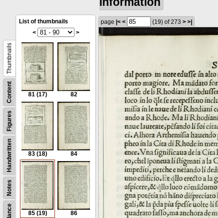
information
List of thumbnails
page
|<
<
(19)
of 273
>
>|
<
>
Thumbnails
Content
81
(17)
82
Figures
Handwritten
83
(18)
84
Notes
85
(19)
86