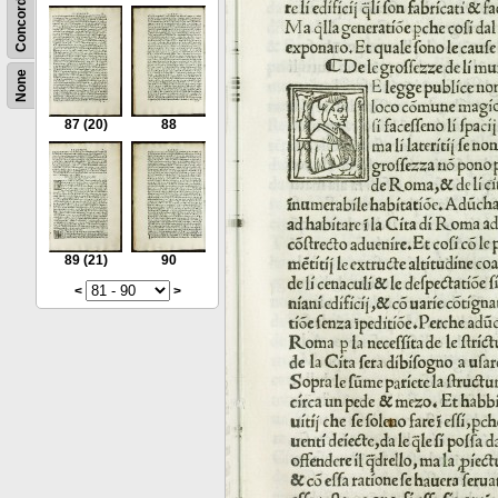
Concordance
None
87
(20)
88
89
(21)
90
<
>