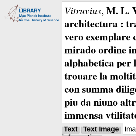
M. L. 
Vitruvius
,
architectura : t
vero exemplare co
mirado ordine in
alphabetica per 
trouare la moltitu
con summa dilige
piu da niuno altr
immensa vtilitat
Text
Text Image
Im