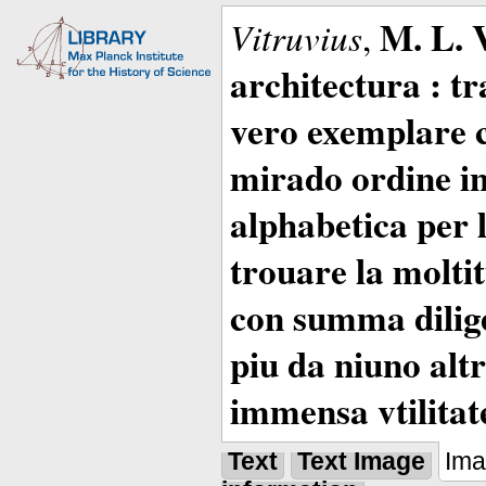
M. L. 
Vitruvius
,
architectura : t
vero exemplare co
mirado ordine in
alphabetica per 
trouare la moltitu
con summa dilige
piu da niuno altr
immensa vtilitat
Text
Text Image
Im