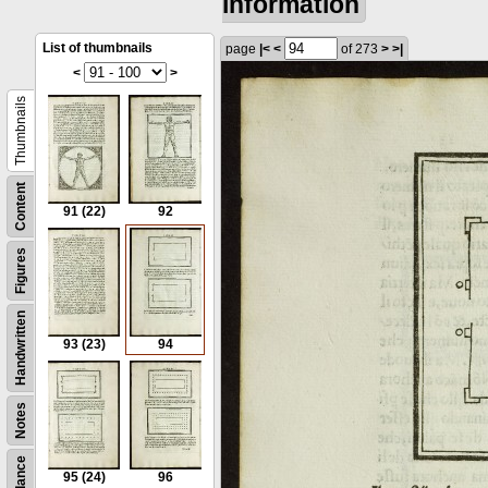
information
List of thumbnails
page
|<
<
of 273
>
>|
<
>
Thumbnails
Content
91
(22)
92
Figures
Handwritten
93
(23)
94
Notes
95
(24)
96