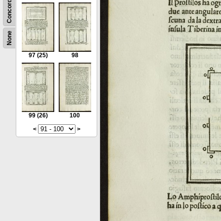
Concordance
None
97
(25)
98
99
(26)
100
<
>