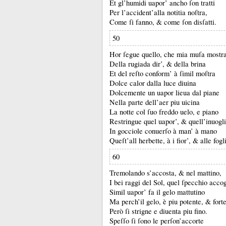
Et gl’humidi uapor’ ancho ſon tratti
Per l’accident’alla notitia noſtra,
Come ſi fanno, &
come ſon disſatti.
50
Hor ſegue quello, che mia muſa mostr
Della rugiada dir’, &
della brina
Et del reſto conform’ à ſimil moſtra
Dolce calor dalla luce diuina
Dolcemente un uapor lieua dal piane
Nella parte dell’aer piu uicina
La notte col ſuo freddo uelo, e piano
Restringue quel uapor’, &
quell’inuogl
In gocciole conuerſo à man’ à mano
Queſt’all herbette, à i fior’, &
alle fogl
60
Tremolando s’accosta, &
nel mattino,
I bei raggi del Sol, quel ſpecchio accog
Simil uapor’ fa il gelo mattutino
Ma perch’il gelo, è piu potente, &
fort
Però ſi strigne e diuenta piu fino.
Speſſo ſi ſono le perſon’accorte