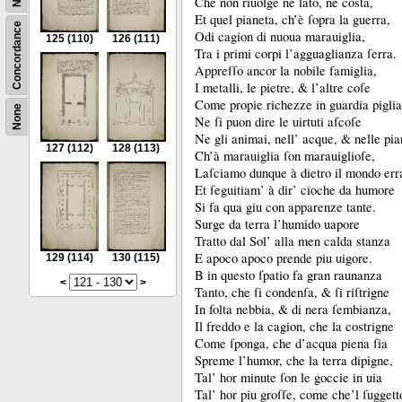
Che non riuolge ne lato, ne costa,
Et quel pianeta, ch’è ſopra la guerra,
Concordance
Odi cagion di nuoua marauiglia,
125
(110)
126
(111)
Tra i primi corpi l’agguaglianza ſerra.
Appreſſo ancor la nobile famiglia,
I metalli, le pietre, &
l’altre coſe
Come propie richezze in guardia piglia
None
Ne ſi puon dire le uirtuti aſcoſe
Ne gli animai, nell’ acque, &
nelle pia
127
(112)
128
(113)
Ch’à marauiglia ſon marauiglioſe,
Laſciamo dunque à dietro il mondo err
Et ſeguitiam’ à dir’ cioche da humore
Si fa qua giu con apparenze tante.
Surge da terra l’humido uapore
Tratto dal Sol’ alla men calda stanza
E apoco apoco prende piu uigore.
129
(114)
130
(115)
B in questo ſpatio fa gran raunanza
<
>
Tanto, che ſi condenſa, &
ſi riſtrigne
In folta nebbia, &
di nera ſembianza,
Il freddo e la cagion, che la costrigne
Come ſponga, che d’acqua piena ſia
Spreme l’humor, che la terra dipigne,
Tal’ hor minute ſon le goccie in uia
Tal’ hor piu groſſe, come che’l ſuggett