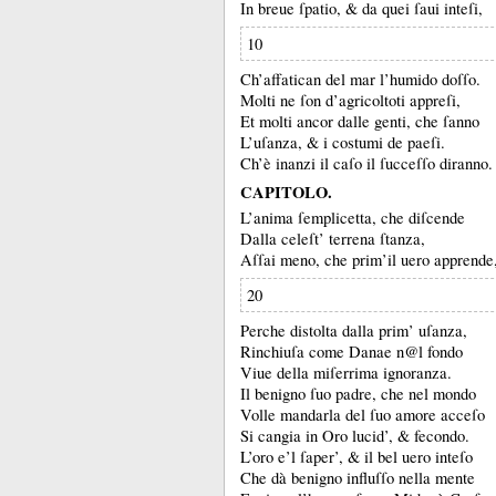
In breue ſpatio, &
da quei ſaui inteſi,
10
Ch’affatican del mar l’humido doſſo.
Molti ne ſon d’agricoltoti appreſi,
Et molti ancor dalle genti, che ſanno
L’uſanza, &
i costumi de paeſi.
Ch’è inanzi il caſo il ſucceſſo diranno.
CAPITOLO.
L’anima ſemplicetta, che diſcende
Dalla celeſt’ terrena ſtanza,
Aſſai meno, che prim’il uero apprende
20
Perche distolta dalla prim’ uſanza,
Rinchiuſa come Danae n@l fondo
Viue della miſerrima ignoranza.
Il benigno ſuo padre, che nel mondo
Volle mandarla del ſuo amore acceſo
Si cangia in Oro lucid’, &
fecondo.
L’oro e’l ſaper’, &
il bel uero inteſo
Che dà benigno influſſo nella mente