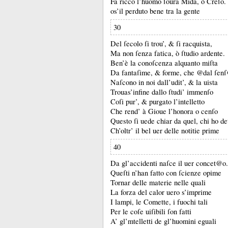
Fa ricco l’huomo ſoura Mida, ò Creſo.
os’il perduto bene tra la gente
30
Del ſecolo ſi trou’, &
ſi racquista,
Ma non ſenza fatica, ò ſtudio ardente.
Ben’è la conoſcenza alquanto miſta
Da fantaſime, &
forme, che @dal ſen
Naſcono in noi dall’udit’, &
la uista
Trouas’infine dallo ſtudi’ immenſo
Coſi pur’, &
purgato l’intelletto
Che rend’ à Gioue l’honora o cenſo
Questo ſi uede chiar da quel, chi ho de
Ch’oltr’ il bel uer delle notitie prime
40
Da gl’accidenti naſce il uer concet@o.
Queſti n’han fatto con ſcienze opime
Tornar delle materie nelle quali
La forza del calor uero s’imprime
I lampi, le Comette, i fuochi tali
Per le coſe uiſibili ſon fatti
A’ gl’mtelletti de gl’huomini eguali