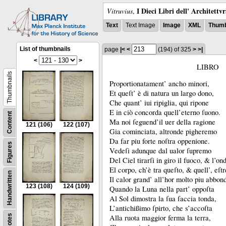
I Dieci Libri dell' Architettv
Vitruvius
,
Text
Text Image
Image
XML
Thumb
List of thumbnails
page
|<
<
(194)
of 325
>
>|
<
>
LIBRO
Thumbnails
Proportionatament’ ancho minori,
Et queſt’ è di natura un largo dono,
Che quant’ iui ripiglia, qui ripone
E in ciò concorda quell’eterno ſuono.
Content
Ma noi ſeguend’il uer della ragione
121
(106)
122
(107)
Gia cominciata, altronde pigheremo
Da far piu forte noſtra oppenione.
Figures
Vedeſi adunque dal ualor ſupremo
Del Ciel tirarſi in giro il fuoco, &
l’on
El corpo, ch’è tra queſto, &
quell’, eſt
Handwritten
Il calor grand’ all’hor molto piu abbon
123
(108)
124
(109)
Quando la Luna nella part’ oppoſta
Al Sol dimostra la ſua ſaccia tonda,
L’antichißimo ſpirto, che s’accoſta
Notes
Alla ruota maggior ferma la terra,