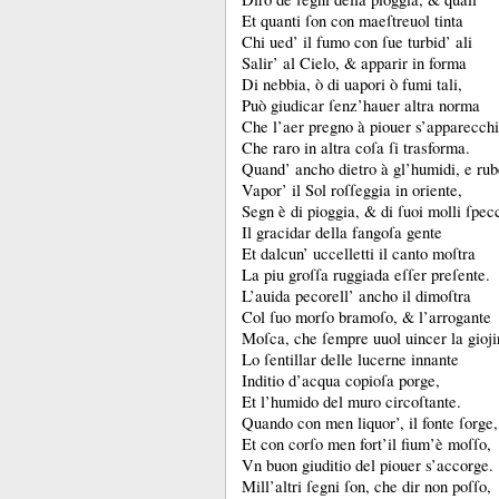
Et quanti ſon con maeſtreuol tinta
Chi ued’ il fumo con ſue turbid’ ali
Salir’ al Cielo, &
apparir in forma
Di nebbia, ò di uapori ò fumi tali,
Può giudicar ſenz’hauer altra norma
Che l’aer pregno à piouer s’apparecchi
Che raro in altra coſa ſi trasforma.
Quand’ ancho dietro à gl’humidi, e ru
Vapor’ il Sol roſſeggia in oriente,
Segn è di pioggia, &
di ſuoi molli ſpec
Il gracidar della fangoſa gente
Et dalcun’ uccelletti il canto moſtra
La piu groſſa ruggiada eſſer preſente.
L’auida pecorell’ ancho il dimoſtra
Col ſuo morſo bramoſo, &
l’arrogante
Moſca, che ſempre uuol uincer la gioji
Lo ſentillar delle lucerne innante
Inditio d’acqua copioſa porge,
Et l’humido del muro circoſtante.
Quando con men liquor’, il fonte ſorge,
Et con corſo men fort’il fium’è moſſo,
Vn buon giuditio del piouer s’accorge.
Mill’altri ſegni ſon, che dir non poſſo,