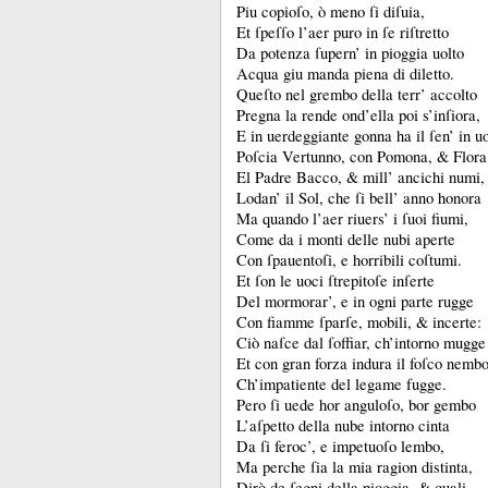
Piu copioſo, ò meno ſi diſuia,
Et ſpeſſo l’aer puro in ſe riſtretto
Da potenza ſupern’ in pioggia uolto
Acqua giu manda piena di diletto.
Queſto nel grembo della terr’ accolto
Pregna la rende ond’ella poi s’inſiora,
E in uerdeggiante gonna ha il ſen’ in uo
Poſcia Vertunno, con Pomona, &
Flora
El Padre Bacco, &
mill’ ancichi numi,
Lodan’ il Sol, che ſi bell’ anno honora
Ma quando l’aer riuers’ i ſuoi fiumi,
Come da i monti delle nubi aperte
Con ſpauentoſi, e horribili coſtumi.
Et ſon le uoci ſtrepitoſe inſerte
Del mormorar’, e in ogni parte rugge
Con fiamme ſparſe, mobili, &
incerte:
Ciò naſce dal ſoffiar, ch’intorno mugge
Et con gran forza indura il foſco nembo
Ch’impatiente del legame fugge.
Pero ſi uede hor anguloſo, bor gembo
L’aſpetto della nube intorno cinta
Da ſi feroc’, e impetuoſo lembo,
Ma perche ſia la mia ragion distinta,
Dirò de ſegni della pioggia, &
quali