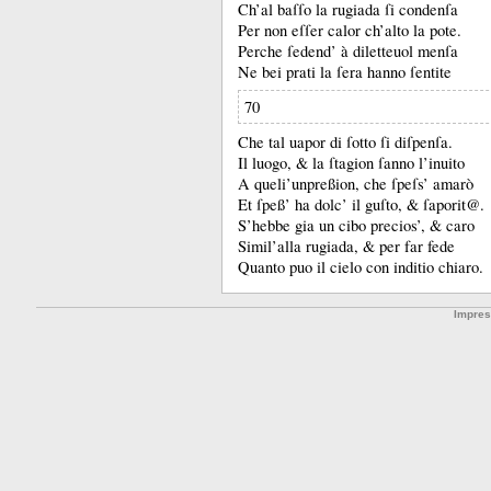
Ch’al baſſo la rugiada ſi condenſa
Per non eſſer calor ch’alto la po
te.
Perche ſedend’ à diletteuol menſa
Ne bei prati la ſera hanno ſentite
70
Che tal uapor di ſotto ſi diſpenſa.
Il luogo, &
la ſtagion ſanno l’inuito
A queli’unpreßion, che ſpeſs’ amarò
Et ſpeß’ ha dolc’ il guſto, &
ſaporit@.
S’hebbe gia un cibo precios’, &
caro
Simil’alla rugiada, &
per far fede
Quanto puo il cielo con inditio chiaro.
Impre