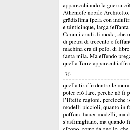
apparecchiando la guerra c
Athenieſe nobile Architetto, 
grãdisſima ſpeſa con induſt
e uinticinque, larga ſeſſant
Corami crndi di modo, che r
di pietra di trecento e ſeſſan
machina era di peſo, di libre
ſanta mila.
Ma eſſendo prega
quella Torre apparecchiaſſe
70
quella tiraſſe dentro le mur
poter ciò fare, perche nõ ſi 
l’iſteſſe ragioni.
percioche ſ
modelli piccioli, quanto in f
poſſono hauer modelli, ma da
s’asſimigliano, ma quando ſ
cſcono, come da quello, che 