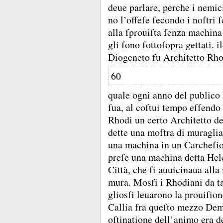
deue parlare, perche i nemic
no l’offeſe ſecondo i noſtri 
alla ſprouiſta ſenza machina
gli ſono ſottoſopra gettati.
i
Diogeneto fu Architetto Rho
60
quale ogni anno del publico 
ſua, al coſtui tempo eſſendo
Rhodi un certo Architetto de
dette una moſtra di muragli
una machina in un Carcheſio,
preſe una machina detta Hele
Città, che ſi auuicinaua all
mura.
Mosſi i Rhodiani da t
gliosſi leuarono la prouiſi
Callia fra queſto mezzo Dem
oſtinatione dell’animo era de