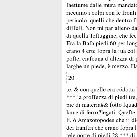
ſaettume dalle mura mandato
riceuino i colpi con le front
pericolo, quelli che dentro 
diſſeſi.
Non mi par alieno dal
di quella Teſtuggine, che fe
Era la Baſa piedi 60 per lon
erano 4 erte ſopra la ſua col
poſte, ciaſcuna d’altezza di
larghe un piede, è mezzo.
Ha
20
te, &
con quelle era cõdotta 
*** la groſſezza di piedi tr
pie di materia#&
ſotto ſqua
lame di ferro#legati.
Queſte 
li, ò Amaxotopodes che ſi d
dei tranſtri che erano ſopra 
tele porte di piedi 28 *** d