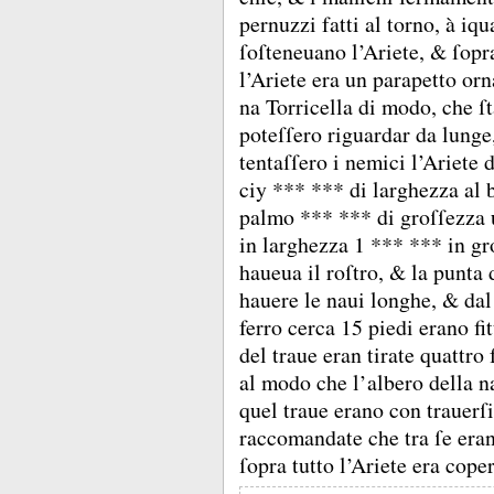
pernuzzi fatti al torno, à iqu
ſoſteneuano l’Ariete, &
ſopr
l’Ariete era un parapetto orn
na Torricella di modo, che ſ
poteſſero riguardar da lung
tentaſſero i nemici l’Ariete
ciy *** *** di larghezza al 
palmo *** *** di groſſezza 
in larghezza 1 *** *** in g
haueua il roſtro, &
la punta 
hauere le naui longhe, &
dal
ferro cerca 15 piedi erano fi
del traue eran tirate quattro 
al modo che l’albero della n
quel traue erano con trauerſi
raccomandate che tra ſe eran
ſopra tutto l’Ariete era cope