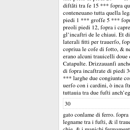
diſtãti tra ſe 15 *** ſopra qu
conteneuano tutta quella leg
piedi 1 *** groſſe 5 *** ſopr
preoli piedi 12, ſopra i capr
gl’incaſtri de le chiaui.
Et d
laterali fitti per trauerſo, ſo
copriua le coſe di ſotto, &
n
erano alcuni trauicelli doue
Catapulte.
Drizzauanſi ancho
di ſopra incaſtrate di piedi 
*** larghe due congiunte con
uerſo con i cardini, ò inca ſ
tuttauia tra due fuſti anch’e
30
gato conlame di ferro.
ſopra 
legname tra i fuſti, &
il trau
chie, &
i manichi fermamente