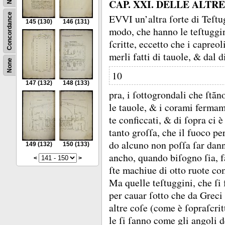
CAP. XXI. DELLE ALTR
Concordance
EVVI un’altra ſorte di Teſtug
145
(130)
146
(131)
modo, che hanno le teſtuggi
ſcritte, eccetto che i capreol
merli fatti di tauole, &
dal d
None
10
147
(132)
148
(133)
pra, i ſottogrondali che ſtãn
le tauole, &
i corami ferma
te conficcati, &
di ſopra ci è
tanto groſſa, che il fuoco p
do alcuno non poſſa ſar dan
149
(132)
150
(133)
ancho, quando biſogno ſia, f
<
>
ſte machiue di otto ruote co
Ma quelle teſtuggini, che ſi
per cauar ſotto che da Greci
altre coſe (come è ſopraſcri
le ſi ſanno come gli angoli d