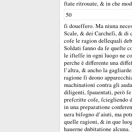
ſtate ritrouate, &
in che mod
50
ſi doueſſero.
Ma niuna necesſ
Scale, &
dei Carcheſi, &
di 
coſe le ragion dellequali de
Soldati ſanno da ſe queſte c
le iſteſſe in ogni luogo ne 
perche è differente una diffe
l’altra, &
ancho la gagliarde
ragione ſi deono apparecchia
machinationi contra gli auda
diligenti, ſpauentati, però ſ
preſcritte coſe, ſciegliendo 
in una preparatione confere
uera biſogno d’aiuti, ma pot
quelle ragioni, &
in que luo
hauerne dnbitatione alcuna.