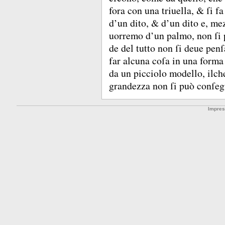
fora con una triuella, &
ſi f
d’un dito, &
d’un dito e, mez
uorremo d’un palmo, non ſi 
de del tutto non ſi deue penſ
far alcuna coſa in una forma
da un picciolo modello, ilch
grandezza non ſi può conſeg
Impre