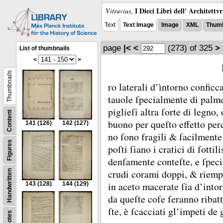
I Dieci Libri dell' Architettv
Vitruvius
,
Text
Text Image
Image
XML
Thumb
page
|<
<
(273)
of 325
>
List of thumbnails
<
>
Thumbnails
ro laterali d’ìntorno conficc
tauole ſpecialmente di palme
piglieſi altra ſorte di legno,
Content
buono per queſto effetto per
141
(126)
142
(127)
no ſono fragili &
ſacilmente
Figures
poſti ſiano i cratici di ſotti
denſamente conteſte, e ſpeci
crudi corami doppi, &
riempi
Handwritten
in aceto macerate ſia d’into
143
(128)
144
(129)
da queſte coſe ſeranno ribatt
ſte, è ſcacciati gl’impeti de 
Notes