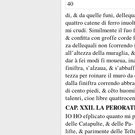
40
di, &
da quelle funi, dellequ
quattro catene di ferro inuol
mi crudi.
Similmente il ſuo ſ
&
confitta con groſſe corde ſ
za dellequali non ſcorrendo 
all’altezza della muraglia, 
dar à ſei modi ſi moueua, ina
ſiniſtra, s’alzaua, &
s’abbaſ
tezza per roinare il muro da
dalla ſiniſtra correndo abb
di cento piedi, &
cẽto huomi
talenri, cioe libre quattrocen
CAP. XXII. LA PERORAT
IO HO eſplicato quanto mi p
delle Catapulte, &
delle Pa-
liſte, &
parimente delle Teſ