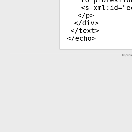
ro proſesſio
<
s
xml:id
="
e
</
p
>
</
div
>
</
text
>
</
echo
>
Impre