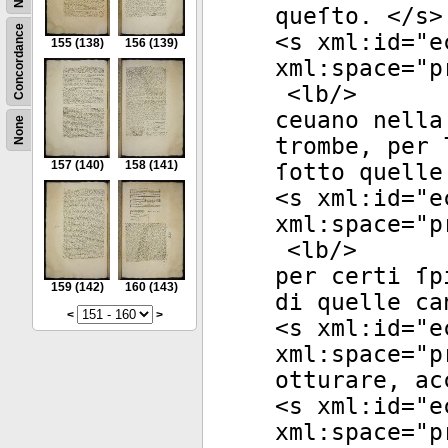
queſto. </
s
>
Concordance
<
s
xml:id
="
e
155
(138)
156
(139)
xml:space
="
p
<
lb
/>
ceuano nella
None
trombe, per 
157
(140)
158
(141)
ſotto quelle
<
s
xml:id
="
e
xml:space
="
p
<
lb
/>
per certi ſp
159
(142)
160
(143)
di quelle ca
<
>
<
s
xml:id
="
e
xml:space
="
p
otturare, ac
<
s
xml:id
="
e
xml:space
="
p