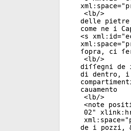
xml:space
="
p
<
lb
/>
delle pietre
come ne i Ca
<
s
xml:id
="
e
xml:space
="
p
ſopra, ci ſe
<
lb
/>
diſſegni de 
di dentro, i
compartiment
cauamento
<
lb
/>
<
note
posit
02
"
xlink:h
xml:space
="
de i pozzi, 