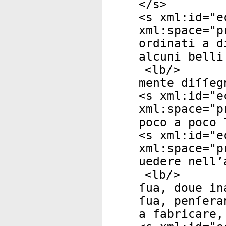
</
s
>
<
s
xml:id
="
e
xml:space
="
p
ordinati a d
alcuni belli
<
lb
/>
mente diſſeg
<
s
xml:id
="
e
xml:space
="
p
poco a poco 
<
s
xml:id
="
e
xml:space
="
p
uedere nell’
<
lb
/>
ſua, doue in
ſua, penſera
a fabricare,