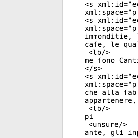
<
s
xml:id
="
e
xml:space
="
p
<
s
xml:id
="
e
xml:space
="
p
immonditie, 
caſe, le qua
<
lb
/>
me ſono Cant
</
s
>
<
s
xml:id
="
e
xml:space
="
p
che alla ſab
appartenere,
<
lb
/>
pi
<
unsure
/>
ante, gli in