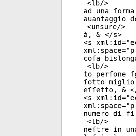
<
lb
/>
ad una ſorma
auantaggio d
<
unsure
/>
à, & </
s
>
<
s
xml:id
="
e
xml:space
="
p
coſa bislong
<
lb
/>
to perſone ſ
ſotto miglio
eſſetto, & <
<
s
xml:id
="
e
xml:space
="
p
numero di fi
<
lb
/>
neſtre in un