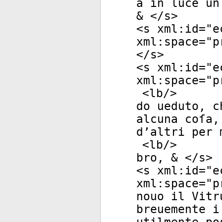
à in luce un
& </
s
>
<
s
xml:id
="
e
xml:space
="
p
</
s
>
<
s
xml:id
="
e
xml:space
="
p
<
lb
/>
do ueduto, c
alcuna coſa,
d’altri per 
<
lb
/>
bro, & </
s
>
<
s
xml:id
="
e
xml:space
="
p
nouo il Vitr
breuemente i