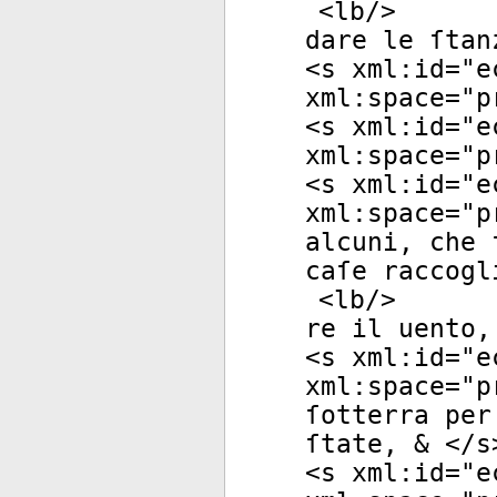
<
lb
/>
dare le ſtan
<
s
xml:id
="
e
xml:space
="
p
<
s
xml:id
="
e
xml:space
="
p
<
s
xml:id
="
e
xml:space
="
p
alcuni, che 
caſe raccogl
<
lb
/>
re il uento,
<
s
xml:id
="
e
xml:space
="
p
ſotterra per
ſtate, & </
s
<
s
xml:id
="
e