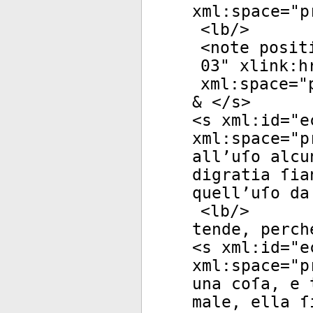
xml:space
="
p
<
lb
/>
<
note
posit
03
"
xlink:h
xml:space
="
& </
s
>
<
s
xml:id
="
e
xml:space
="
p
all’uſo alcu
digratia ſia
quell’uſo da
<
lb
/>
tende, perch
<
s
xml:id
="
e
xml:space
="
p
una coſa, e 
male, ella ſ