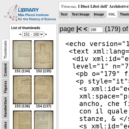
I Dieci Libri dell' Architettv
Vitruvius
,
Text
Text Image
Image
XML
Thumb
page
|<
<
(179)
o
List of thumbnails
<
>
<
echo
version
="
Thumbnails
<
text
xml:lang
<
div
xml:id
="
e
level
="
1
"
n
="
7
Content
151
(134)
152
(135)
<
pb
o
="
179
"
f
<
p
style
="
it
"
Figures
<
s
xml:id
="
e
xml:space
="
p
Handwritten
ancho, che ſ
153
(136)
154
(137)
con il quale
stanze, & </
Notes
<
s
xml:id
="
e