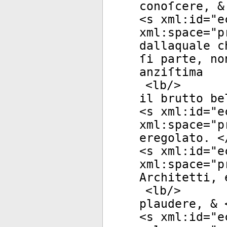
conoſcere, &
<
s
xml:id
="
e
xml:space
="
p
dallaquale c
ſi parte, no
anziſtima
<
lb
/>
il brutto be
<
s
xml:id
="
e
xml:space
="
p
eregolato. <
<
s
xml:id
="
e
xml:space
="
p
Architetti, 
<
lb
/>
plaudere, & 
<
s
xml:id
="
e