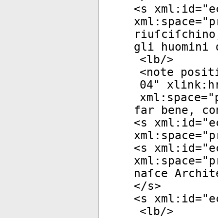
<
s
xml:id
="
e
xml:space
="
p
riuſciſchino
gli huomini 
<
lb
/>
<
note
posit
04
"
xlink:h
xml:space
="
far bene, co
<
s
xml:id
="
e
xml:space
="
p
<
s
xml:id
="
e
xml:space
="
p
naſce Archit
</
s
>
<
s
xml:id
="
e
<
lb
/>