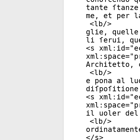
tante ſtanze
me, et per l
<
lb
/>
glie, quelle
li ſerui, qu
<
s
xml:id
="
e
xml:space
="
p
Architetto, 
<
lb
/>
e pona al lu
diſpoſitione
<
s
xml:id
="
e
xml:space
="
p
il uoler del
<
lb
/>
ordinatament
</
s
>