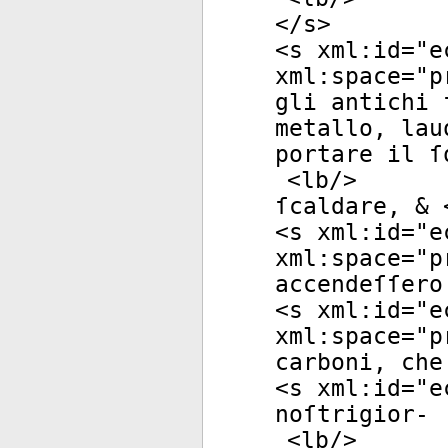
</
s
>
<
s
xml:id
="
e
xml:space
="
p
gli antichi 
metallo, lau
portare il ſ
<
lb
/>
ſcaldare, & 
<
s
xml:id
="
e
xml:space
="
p
accendeſſero
<
s
xml:id
="
e
xml:space
="
p
carboni, che
<
s
xml:id
="
e
noſtrigior-
<
lb
/>