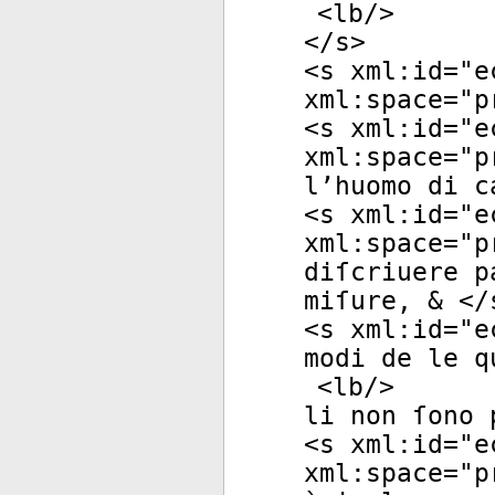
<
lb
/>
</
s
>
<
s
xml:id
="
e
xml:space
="
p
<
s
xml:id
="
e
xml:space
="
p
l’huomo di c
<
s
xml:id
="
e
xml:space
="
p
diſcriuere p
miſure, & </
<
s
xml:id
="
e
modi de le q
<
lb
/>
li non ſono 
<
s
xml:id
="
e
xml:space
="
p