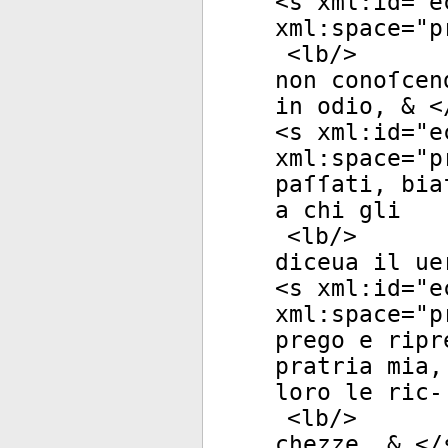
<
s
xml:id
="
e
xml:space
="
p
<
lb
/>
non conoſcen
in odio, & <
<
s
xml:id
="
e
xml:space
="
p
paſſati, bia
a chi gli
<
lb
/>
diceua il ue
<
s
xml:id
="
e
xml:space
="
p
prego e ripr
pratria mia,
loro le ric-
<
lb
/>
chezze, & </