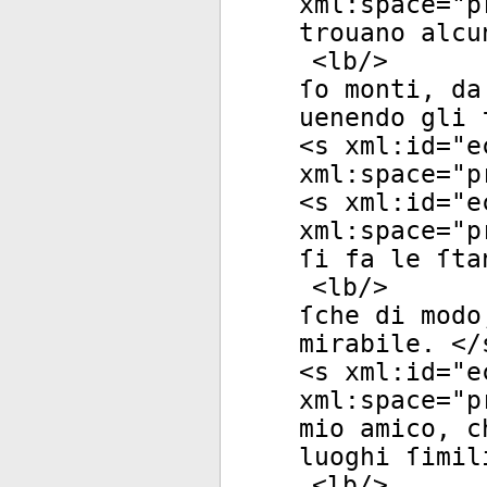
xml:space
="
p
trouano alcu
<
lb
/>
ſo monti, da
uenendo gli 
<
s
xml:id
="
e
xml:space
="
p
<
s
xml:id
="
e
xml:space
="
p
ſi fa le ſta
<
lb
/>
ſche di modo
mirabile. </
<
s
xml:id
="
e
xml:space
="
p
mio amico, c
luoghi ſimil
<
lb
/>