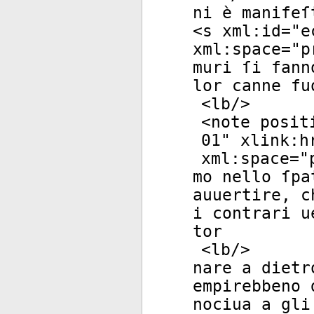
ni è manifeſ
<
s
xml:id
="
e
xml:space
="
p
muri ſi fann
lor canne fu
<
lb
/>
<
note
posit
01
"
xlink:h
xml:space
="
mo nello ſpa
auuertire, c
i contrari u
tor
<
lb
/>
nare a dietr
empirebbeno 
nociua a gli