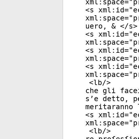
xml:space
="
p
<
s
xml:id
="
e
xml:space
="
p
uero, & </
s
>
<
s
xml:id
="
e
xml:space
="
p
<
s
xml:id
="
e
xml:space
="
p
<
s
xml:id
="
e
xml:space
="
p
<
lb
/>
che gli face
s’e detto, p
meritaranno 
<
s
xml:id
="
e
xml:space
="
p
<
lb
/>