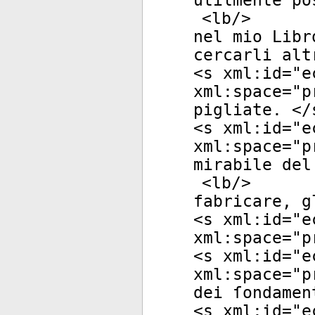
utilmente po
<
lb
/>
nel mio Libr
cercarli alt
<
s
xml:id
="
e
xml:space
="
p
pigliate. </
<
s
xml:id
="
e
xml:space
="
p
mirabile del
<
lb
/>
fabricare, g
<
s
xml:id
="
e
xml:space
="
p
<
s
xml:id
="
e
xml:space
="
p
dei ſondamen
<
s
xml:id
="
e