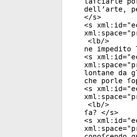
laſciarle po
dell’arte, p
</
s
>
<
s
xml:id
="
e
xml:space
="
p
<
lb
/>
ne impedito 
<
s
xml:id
="
e
xml:space
="
p
lontane da g
che porle ſo
<
s
xml:id
="
e
xml:space
="
p
<
lb
/>
ſa? </
s
>
<
s
xml:id
="
e
xml:space
="
p
conoſcendo q