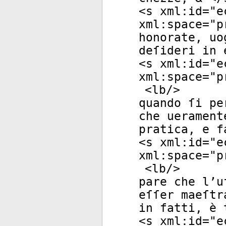
<
s
xml:id
="
e
xml:space
="
p
honorate, uo
deſideri in 
<
s
xml:id
="
e
xml:space
="
p
<
lb
/>
quando ſi pe
che uerament
pratica, e f
<
s
xml:id
="
e
xml:space
="
p
<
lb
/>
pare che l’u
eſſer maeſtr
in fatti, è 
<
s
xml:id
="
e