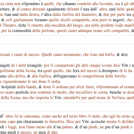
rza
cinta
non
riſpondmo
à
quelli
,
che
cihanno
condotti
alla
ſeconda
,
ma
à
gli
alt
riture
, &
al
centro
drizzate
egualmente
diſtanti
l’una
dall’
altra
,
und
delle
qual
ne
ſian
und
dalla
destra
,
l’altra
dalla
ſiniſtra
del
diametro
, &
due
per
parte
tra
q
&
coſi
giuſtamente
ſeranno
queſte
aſceſe
compartite
,
non
però
io
negerò
,
che
l
Theatro
,
ilche
ſi
rimette
alla
neceßità
del
luogo
,
ma
nelle
predette
ſcale
maeſt
)
per
la
commodità
delle
perſone
,
questi
cunei
adunque
erano
coſi
compartiti
, 
rizzati
i
cunei
di
mezzo
.
Quelli
cunei
ueramente
,
che
ſono
dal
baſſo
, &
driz
anguli
de
i
detti
trianguli
:
poi
ſi
compartono
gli
altri
cinque
(
come
dice
Vitr
.)
à
oſitione
della
Scena
,
tra
quali
quello
,
che
ſerà
nel
mezzo
à
dirimpeto
di
ſe
ha
anno
alla
deſtra
, &
alla
ſiniſtra
,
diſſegneranno
le
compoſitioni
delle
foreſte-
e
riguarderanno
le
uie
doue
ſi
uolta
.
i
hoſpitali
dalla
banda
, &
doue
ſi
uoltaua
per
uſcir
fuori
,
riſpondeuano
al
restan
tro
erano
portichi
non
continui
in
modo
,
che
toccaſſero
le
corna
,
benche
in
alc
della
Scena
,
ma
che
importa
ſe
Vitr
.
intendeſſe
per
quel
nome
di
Verſura
,
quel
all’
altro
ſu
la
cantonata
,
come
ancho
nel
terzo
libro
ſi
uede
,
che
egli
ha
uſato
q
ente
capo
piu
chiaramente
lo
dimoſtra
.
Dice
poi
Vitr
.
accioche
niente
ſi
deſider
rfi
i
ſeggi
,
non
ſiano
meno
alti
d’uu
palmo
, &
d’un
piede
,
ne
piu
d’un
piede
e
due-piedi
è
mezzo
,
ne
men
di
due
.