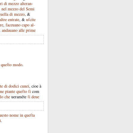
ri
di
mezzo
alteran-
i
nel
mezzo
del
Semi
uella
di
mezzo
, &
altre
entrate
, &
uſcite
re
,
faceuano
capo
al-
&
andauano
alle
prime
queſto
modo
.
te
di
dodici
cunei
,
cioe
à
une
piante
queſto
ſi
com
lo
che
ueramẽte
ſi
deue
uesto
nome
in
queſta
i
.