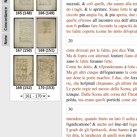
mezzati
, &
coſi
quelli
,
che
uanno
alla
te
do
i
tagli
, &
le
apriture
,
Siano
ſette
le
ap
Concordance
165
(148)
166
(149)
circolo
piu
ampia
ſia
, &
piu
aperta
,
due
queſte
eſtreme
all’incontro
una
dell’altra
non
ſi
poßino
fare
ſecondo
la
capacità
de
tre
ſalite
coperte
(
come
ho
detto
diſopra
None
20
cinte
drizzati
per
le
ſalite
,
poi
dice
Vitr
.
167
(150)
168
(151)
Ma
di
ſopra
con
alternati
ſentieri
ſiano
d
zano
le
ſalite
feranno
ſette
.
Come
ho
detto
, &
riſponderanno
à
ſette
Ma
gli
altri
cinque
diſſegneranno
la
comp
uer
deue
le
porte
maeſtre
.
I
due
,
che
ſer
rie
,
che
hoſpitali
chiamano
,
gli
ultimi
du
169
(152)
170
(153)
Le
porte
regie
nel
mezzo
della
Scena
,
gl
icinque
.
Dalla
Scena
alle
corna
del
Thea
<
>
prẽda
,
ma
erano
queſti
portichi
come
ale
30
intendere
,
quando
finito
un
lato
ſi
uolta
ſignificatione
?
&
ancho
nel
fine-del
ſegu
I
gradi
de
gli
ſpettacoli
,
doue
hanno
à
po
ſei
dita
,
le
larghezze
di
quelli
non
piu
di