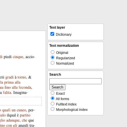
Text layer
Dictionary
Text normalization
Original
di
piedi
cinque
,
accio-
Regularized
Normalized
Search
rii
gradi
à
torno
, &
la
prima
alla
aua
fino
alla
ſeconda
,
a
ſalita
.
Imagina-
Exact
All forms
Fulltext index
o
quaſi
un
cuneo
,
per-
Morphological index
gulo
ilqual
è
partito
lio
adunque
,
che
que
rino
con
gli
anguli
tra-