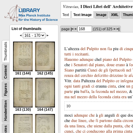
I Dieci Libri dell' Architettv
Vitruvius
,
Text
Text Image
Image
XML
Thumb
List of thumbnails
page
|<
<
(151)
of 325
>
>|
<
>
Thumbnails
L’altezza
del
Pulpito
non
ſia
piu
di
cinq
tutti
i
recitanti
.
Hauemo
adunque
chel
piano
del
Pulpito
che
i
Senatori
dal
piano
,
doue
erano
à
ſe
Content
Siano
partitii
Cunei
de
gli
ſpettacoli
nel
161
(144)
162
(145)
renza
del
cerchio
deſcritto
drizzino
le
aſ
Vitr
.
data
Paltezza
del
Pulpito
ce
inſegna
Figures
ogni
tanti
gradi
ci
erauna
cinta
,
cioe
un
parte
piu
baſſa
,
la
ſeconda
nel
mezzo
, 
ma
nel
mezzo
della
ſeconda
cinta
era
un’
Handwritten
10
163
(130)
164
(147)
moci
adunque
che
à
gli
anguli
di
que
dod
che
due
linee
,
che
ſi
partono
dalla
circo
da
una
linea
,
che
uiene
dalla
punta
,
che
Notes
cunei
,
che
ci
conducono
alla
prima
cinta