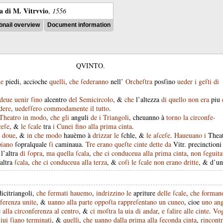
ra di M. Vitrvvio
,
1556
nail overview
Document information
QVINTO.
ue
piedi
,
accioche
quelli
,
che
ſederanno
nell’
Orcheſtra
posſino
ueder
i
geſti
di
deue
uenir
ſino
alcentro
del
Semicircolo
, &
che
l’altezza
di
quello
non
era
piu
dere
,
uedeſſero
commodamente
il
tutto
.
Theatro
in
modo
,
che
gli
anguli
de
i
Triangoli
,
cheuanno
à
torno
la
circonfe-
ceſe
, &
le
ſcale
tra
i
Cunei
fino
alla
prima
cinta
.
doue
, &
in
che
modo
hauèmo
à
drizzar
le
ſchle
, &
le
aſceſe
.
Haueuano
i
Theat
piano
ſopralquale
ſi
caminaua
.
Tre
erano
queſte
cinte
dette
da
Vitr
.
precinctioni
&
l’altra
di
ſopra
,
ma
quella
ſcala
,
che
ci
conduceua
alla
prima
cinta
,
non
ſeguit
altra
ſcala
,
che
ci
conduceua
alla
terza
, &
coſi
le
ſcale
non
erano
dritte
, &
d’un
icitriangoli
,
che
fermati
hauemo
,
indrizzino
le
apriture
delle
ſcale
,
che
forman
nferenza
unite
, &
uanno
alla
parte
oppoſta
rappreſentano
un
cuneo
,
cioe
uno
an
è
alla
circonferenza
al
centro
, &
ci
moſtra
la
uia
di
andar
,
e
ſalire
alle
cinte
.
Vog
iui
ſiano
terminati
, &
quelli
,
che
uanno
dalla
prima
alla
ſeconda
cinta
,
rincont