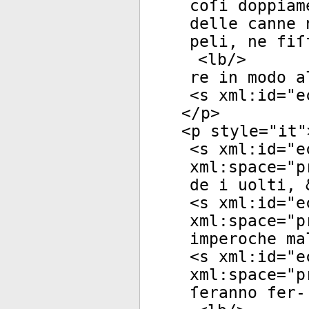
coſi doppiam
delle canne 
peli, ne fiſ
<
lb
/>
re in modo a
<
s
xml:id
="
e
</
p
>
<
p
style
="
it
"
<
s
xml:id
="
e
xml:space
="
p
de i uolti, 
<
s
xml:id
="
e
xml:space
="
p
imperoche ma
<
s
xml:id
="
e
xml:space
="
p
ſeranno fer-