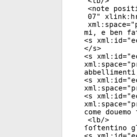
<
lb
/>
<
note
posit
07
"
xlink:h
xml:space
="
mi, e ben fa
<
s
xml:id
="
e
</
s
>
<
s
xml:id
="
e
xml:space
="
p
abbellimenti
<
s
xml:id
="
e
xml:space
="
p
<
s
xml:id
="
e
xml:space
="
p
come douemo 
<
lb
/>
ſoſtentino g
<
s
xml:id
="
e