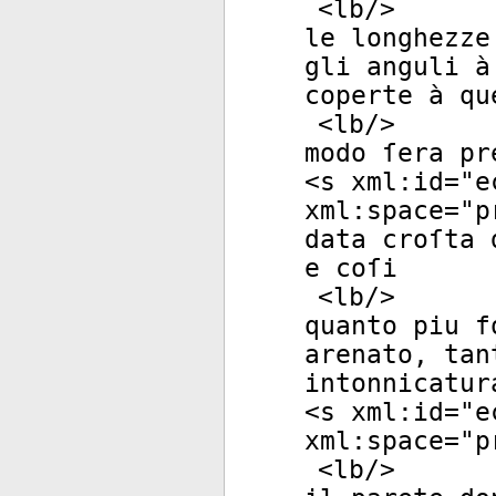
<
lb
/>
le longhezze
gli anguli à
coperte à qu
<
lb
/>
modo ſera pr
<
s
xml:id
="
e
xml:space
="
p
data croſta 
e coſi
<
lb
/>
quanto piu f
arenato, tan
intonnicatur
<
s
xml:id
="
e
xml:space
="
p
<
lb
/>