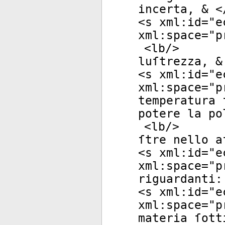
incerta, & <
<
s
xml:id
="
e
xml:space
="
p
<
lb
/>
luſtrezza, &
<
s
xml:id
="
e
xml:space
="
p
temperatura 
potere la po
<
lb
/>
ſtre nello a
<
s
xml:id
="
e
xml:space
="
p
riguardanti:
<
s
xml:id
="
e
xml:space
="
p
materia ſott