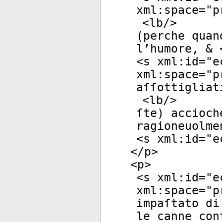
xml:space
="
p
<
lb
/>
(perche quan
l’humore, & 
<
s
xml:id
="
e
xml:space
="
p
aſſottigliat
<
lb
/>
ſte) accioch
ragioneuolme
<
s
xml:id
="
e
</
p
>
<
p
>
<
s
xml:id
="
e
xml:space
="
p
impaſtato di
le canne con