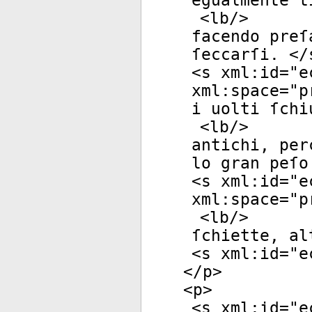
egualmente t
<
lb
/>
facendo preſ
ſeccarſi. </
<
s
xml:id
="
e
xml:space
="
p
i uolti ſchi
<
lb
/>
antichi, per
lo gran peſo
<
s
xml:id
="
e
xml:space
="
p
<
lb
/>
ſchiette, al
<
s
xml:id
="
e
</
p
>
<
p
>
<
s
xml:id
="
e