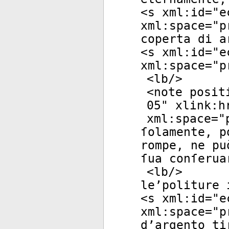
<
s
xml:id
="
e
xml:space
="
p
coperta di a
<
s
xml:id
="
e
xml:space
="
p
<
lb
/>
<
note
posit
05
"
xlink:h
xml:space
="
ſolamente, p
rompe, ne pu
ſua conſerua
<
lb
/>
le’politure 
<
s
xml:id
="
e
xml:space
="
p
d’argento ti