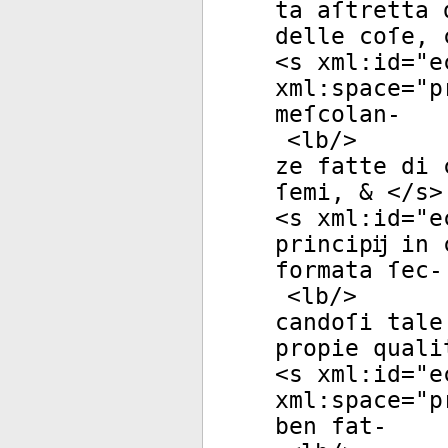
ta aſtretta 
delle coſe, 
<
s
xml:id
="
e
xml:space
="
p
meſcolan-
<
lb
/>
ze fatte di 
ſemi, & </
s
>
<
s
xml:id
="
e
principĳ in 
formata ſec-
<
lb
/>
candoſi tale
propie quali
<
s
xml:id
="
e
xml:space
="
p
ben fat-