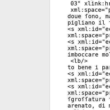
03
"
xlink:h
xml:space
="
doue ſono, m
pigliano il 
<
s
xml:id
="
e
xml:space
="
p
<
s
xml:id
="
e
xml:space
="
p
imboccare mo
<
lb
/>
to bene i pa
<
s
xml:id
="
e
xml:space
="
p
<
s
xml:id
="
e
xml:space
="
p
ſgroſſatura 
arenato, di 