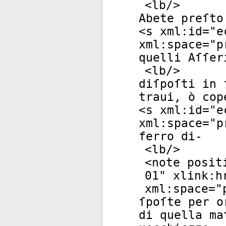
<
lb
/>
Abete preſto
<
s
xml:id
="
e
xml:space
="
p
quelli Aſſer
<
lb
/>
diſpoſti in 
traui, ò cop
<
s
xml:id
="
e
xml:space
="
p
ferro di-
<
lb
/>
<
note
posit
01
"
xlink:h
xml:space
="
ſpoſte per o
di quella ma