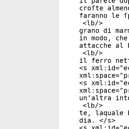
il parete do
croſte almen
faranno le ſ
<
lb
/>
grano di mar
in modo, che
attacche al 
<
lb
/>
il ferro net
<
s
xml:id
="
e
xml:space
="
p
<
s
xml:id
="
e
xml:space
="
p
un’altra int
<
lb
/>
te, laquale 
dia. </
s
>
<
s
xml:id
="
e