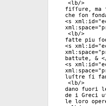
<
lb
/>
fiſſure, ma 
che ſon fond
<
s
xml:id
="
e
xml:space
="
p
<
lb
/>
fatte piu ſo
<
s
xml:id
="
e
xml:space
="
p
battute, & <
<
s
xml:id
="
e
xml:space
="
p
luſtre ſi fa
<
lb
/>
dano fuori l
de i Greci u
le loro oper