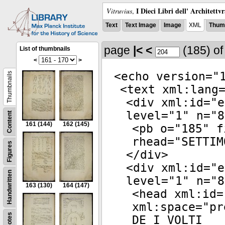
I Dieci Libri dell' Architettv
Vitruvius
,
Text
Text Image
Image
XML
Thumb
page
|<
<
(185)
o
List of thumbnails
<
>
<
echo
version
="
Thumbnails
<
text
xml:lang
<
div
xml:id
="
e
level
="
1
"
n
="
8
Content
161
(144)
162
(145)
<
pb
o
="
185
"
f
rhead
="
SETTIM
Figures
</
div
>
<
div
xml:id
="
e
Handwritten
level
="
1
"
n
="
8
163
(130)
164
(147)
<
head
xml:id
=
xml:space
="
pr
Notes
DE I VOLTI