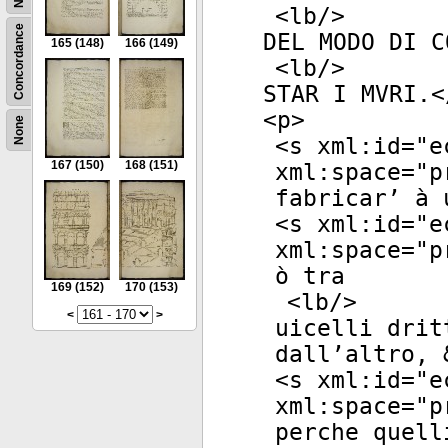
<
lb
/>
Concordance
DEL MODO DI C
165
(148)
166
(149)
<
lb
/>
STAR I MVRI.<
<
p
>
None
<
s
xml:id
="
e
167
(150)
168
(151)
xml:space
="
p
fabricar’ à 
<
s
xml:id
="
e
xml:space
="
p
ò tra
169
(152)
170
(153)
<
lb
/>
<
>
uicelli drit
dall’altro, 
<
s
xml:id
="
e
xml:space
="
p
perche quell