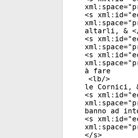
xml:space
="
p
<
s
xml:id
="
e
xml:space
="
p
altarli, & <
<
s
xml:id
="
e
xml:space
="
p
<
s
xml:id
="
e
xml:space
="
p
à fare
<
lb
/>
le Cornici, 
<
s
xml:id
="
e
xml:space
="
p
banno ad int
<
s
xml:id
="
e
xml:space
="
p
</
s
>