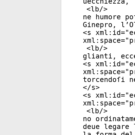
uecchiezza,
<
lb
/>
ne humore po
Ginepro, l’O
<
s
xml:id
="
e
xml:space
="
p
<
lb
/>
glianti, ecc
<
s
xml:id
="
e
xml:space
="
p
torcendoſi n
</
s
>
<
s
xml:id
="
e
xml:space
="
p
<
lb
/>
no ordinatam
deue legare 
la forma del