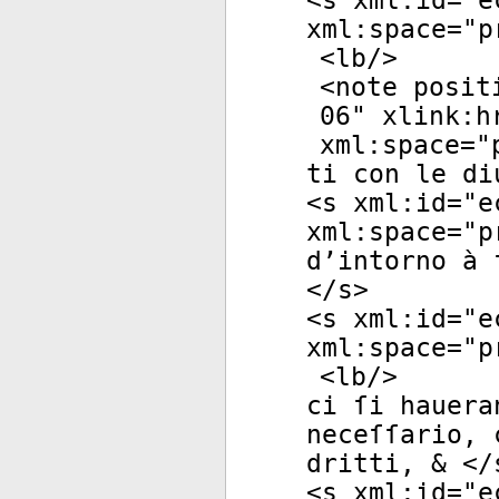
<
s
xml:id
="
e
xml:space
="
p
<
lb
/>
<
note
posit
06
"
xlink:h
xml:space
="
ti con le di
<
s
xml:id
="
e
xml:space
="
p
d’intorno à 
</
s
>
<
s
xml:id
="
e
xml:space
="
p
<
lb
/>
ci ſi hauera
neceſſario, 
dritti, & </
<
s
xml:id
="
e