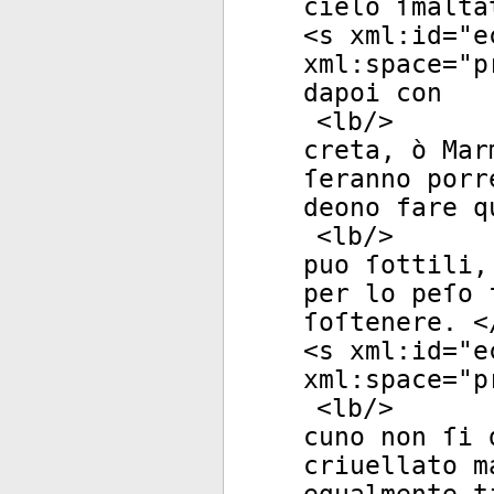
cielo ſmalta
<
s
xml:id
="
e
xml:space
="
p
dapoi con
<
lb
/>
creta, ò Mar
ſeranno porr
deono fare q
<
lb
/>
puo ſottili,
per lo peſo 
ſoſtenere. <
<
s
xml:id
="
e
xml:space
="
p
<
lb
/>
cuno non ſi 
criuellato m