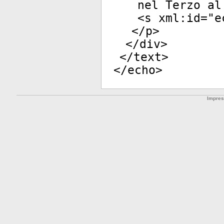
nel Terzo al
<
s
xml:id
="
e
</
p
>
</
div
>
</
text
>
</
echo
>
Impre