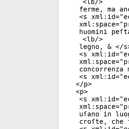
<
lb
/>
ferme, ma an
<
s
xml:id
="
e
xml:space
="
p
huomini peſt
<
lb
/>
legno, & </
s
<
s
xml:id
="
e
xml:space
="
p
concorrenza 
<
s
xml:id
="
e
</
p
>
<
p
>
<
s
xml:id
="
e
xml:space
="
p
uſano in luo
croſte, che 