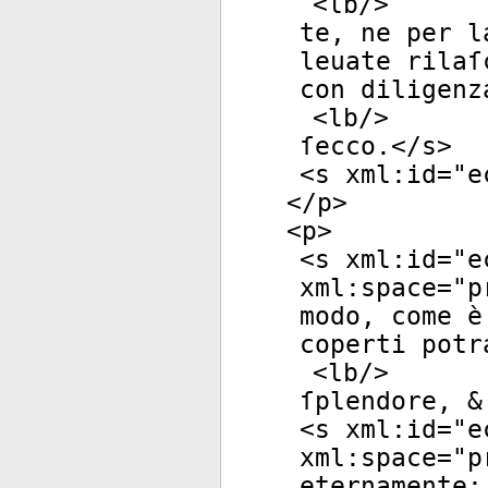
<
lb
/>
te, ne per l
leuate rilaſ
con diligenz
<
lb
/>
ſecco.</
s
>
<
s
xml:id
="
e
</
p
>
<
p
>
<
s
xml:id
="
e
xml:space
="
p
modo, come è
coperti potr
<
lb
/>
ſplendore, &
<
s
xml:id
="
e
xml:space
="
p
eternamente;