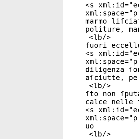
<
s
xml:id
="
e
xml:space
="
p
marmo liſcia
politure, ma
<
lb
/>
fuori eccell
<
s
xml:id
="
e
xml:space
="
p
diligenza ſo
aſciutte, pe
<
lb
/>
ſto non ſput
calce nelle 
<
s
xml:id
="
e
xml:space
="
p
uo
<
lb
/>