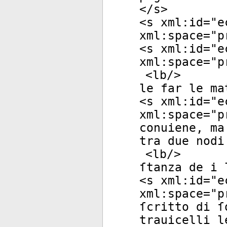
</
s
>
<
s
xml:id
="
e
xml:space
="
p
<
s
xml:id
="
e
xml:space
="
p
<
lb
/>
le far le ma
<
s
xml:id
="
e
xml:space
="
p
conuiene, ma
tra due nodi
<
lb
/>
ſtanza de i 
<
s
xml:id
="
e
xml:space
="
p
ſcritto di ſ
trauicelli l