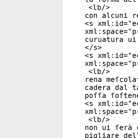
<
lb
/>
con alcuni r
<
s
xml:id
="
e
xml:space
="
p
curuatura ui
</
s
>
<
s
xml:id
="
e
xml:space
="
p
<
lb
/>
rena meſcola
cadera dal t
poſſa ſoſten
<
s
xml:id
="
e
xml:space
="
p
<
lb
/>
non ui ſerà 
pigliare del