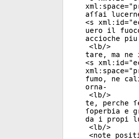
xml:space
="
p
aſſai lucern
<
s
xml:id
="
e
uero il fuoc
accioche piu
<
lb
/>
tare, ma ne 
<
s
xml:id
="
e
xml:space
="
p
fumo, ne cal
orna-
<
lb
/>
te, perche ſ
ſoperbia e g
da i propi l
<
lb
/>
<
note
posit