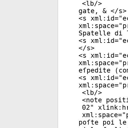
<
lb
/>
gate, & </
s
>
<
s
xml:id
="
e
xml:space
="
p
Spatelle di 
<
s
xml:id
="
e
</
s
>
<
s
xml:id
="
e
xml:space
="
p
eſpedite (co
<
s
xml:id
="
e
xml:space
="
p
<
lb
/>
<
note
posit
02
"
xlink:h
xml:space
="
poſte poi le