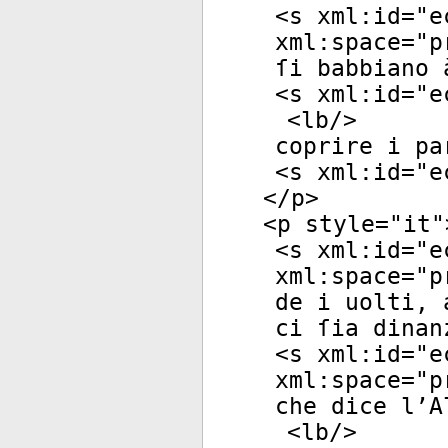
<
s
xml:id
="
e
xml:space
="
p
ſi babbiano 
<
s
xml:id
="
e
<
lb
/>
coprire i pa
<
s
xml:id
="
e
</
p
>
<
p
style
="
it
"
<
s
xml:id
="
e
xml:space
="
p
de i uolti, 
ci ſia dinan
<
s
xml:id
="
e
xml:space
="
p
che dice l’A
<
lb
/>