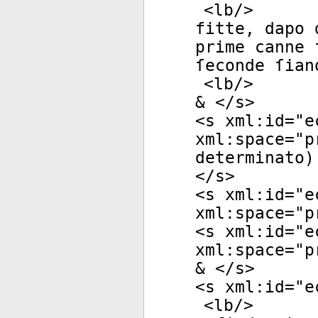
<
lb
/>
fitte, dapo 
prime canne 
ſeconde ſian
<
lb
/>
& </
s
>
<
s
xml:id
="
e
xml:space
="
p
determinato)
</
s
>
<
s
xml:id
="
e
xml:space
="
p
<
s
xml:id
="
e
xml:space
="
p
& </
s
>
<
s
xml:id
="
e
<
lb
/>