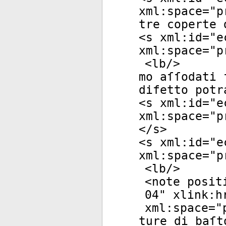
xml:space
="
p
tre coperte 
<
s
xml:id
="
e
xml:space
="
p
<
lb
/>
mo aſſodati 
difetto potr
<
s
xml:id
="
e
xml:space
="
p
</
s
>
<
s
xml:id
="
e
xml:space
="
p
<
lb
/>
<
note
posit
04
"
xlink:h
xml:space
="
ture di baſt