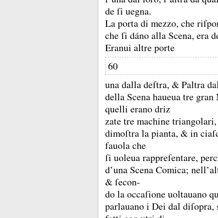
de ſi uegna.
La porta di mezzo, che riſpo
che ſi dáno alla Scena, era d
Eranui altre porte
60
una dalla deſtra, &
Paltra da
della Scena haueua tre gran 
quelli erano driz
zate tre machine triangolari
dimoſtra la pianta, &
in ciaſ
fauola che
ſi uoleua rappreſentare, perc
d’una Scena Comica;
nell’al
&
ſecon-
do la occaſione uoltauano qu
parlauano i Dei dal diſopra, 