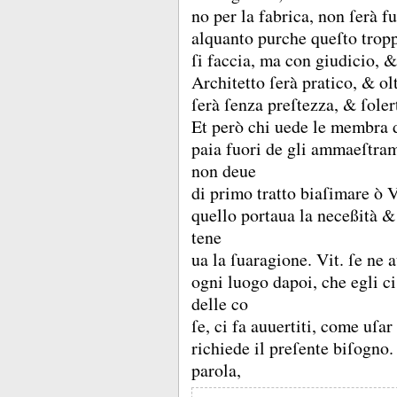
no per la fabrica, non ſerà f
alquanto purche queſto trop
ſi faccia, ma con giudicio, 
Architetto ſerà pratico, &
ol
ſerà ſenza preſtezza, &
ſoler
Et però chi uede le membra 
paia fuori de gli ammaeſtram
non deue
di primo tratto biaſimare ò V
quello portaua la neceßità 
tene
ua la ſuaragione.
Vit.
ſe ne 
ogni luogo dapoi, che egli c
delle co
ſe, ci fa auuertiti, come uſ
richiede il preſente biſogno
parola,