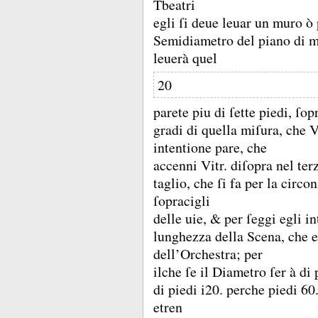
Tbeatri
egli ſi deue leuar un muro ò 
Semidiametro del piano di m
leuerà quel
20
parete piu di ſette piedi, ſo
gradi di quella miſura, che V
intentione pare, che
accenni Vitr.
diſopra nel te
taglio, che ſi fa per la circo
ſopracigli
delle uie, &
per ſeggi egli i
lunghezza della Scena, che 
dell’Orchestra;
per
ilche ſe il Diametro ſer à di
di piedi i20.
perche piedi 60
etren