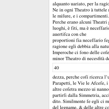
alquanto uariato, per la ragi
Ne in ogni Theatro à tuttele
le miſure, e i compartimenti.
Perche erano alcuni Theatri 
luoghi, è ſiti, ma è neceſſar
auertiſca con che
proportioni ſia neceſſario ſ
ragione egli debbia alla natu
Imperoche ci ſono delle coſe
minor Theatro di necesfità de
40
dezza, perche coſi ricerca l’u
Parapetti, le Vie le Afceſe, 
altre coſetra mezzo ui nanno,
partirſi dalla Simmetria, ac
dito.
Similmente ſe egli ci 
del legname, &
delle altre c