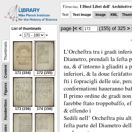
I Dieci Libri dell' Architettv
Vitruvius
,
Text
Text Image
Image
XML
Thumb
page
|<
<
(155)
of 325
>
List of thumbnails
<
>
Thumbnails
L’Orcheſtra tra i gradi infer
Diametro, prendaſi la ſeſta 
na, &
d’intorno à gliaditi a 
Content
inferiori, &
la doue ſeràfatto
171
(154)
172
(155)
ſti i ſopracigli delle uie, pe
Figures
conformationi haueranno baſ
Il primo ordine de gradi non 
ſarebbe ſtato troppobaſſo, eſ
Handwritten
&
eſſendo i
173
(156)
174
(156)
Sedili nell’ Orcheſtra piu al
ſeſta parte del Diametro del
Notes