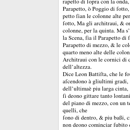
rapetto di ſopra con la onda
Parapetto, ò Poggio di ſotto
petto ſian le colonne alte pe
ſotto, Ma gli architraui, &
o
colonne, per la quinta.
Ma s’
la Scena, ſia il Parapetto di 
Parapetto di mezzo, &
le co
quarto meno alte delle colo
Architraui con le cornici di
dell’altezza.
Dice Leon Battiſta, che le f
aſcendono à gliultimi gradi
dell’ultimaè piu larga cinta,
ſi deono gittare tanto lontan
del piano di mezzo, con un te
quelli, che
ſono di dentro, &
piu baßi, 
non deono cominciar ſubito 