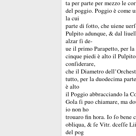
ta per parte per mezzo le cor
del poggio.
Poggio è come un
la cui
parte di ſotto, che uiene uer
Pulpito adunque, &
dal liuel
alzar ſi de-
ue il primo Parapetto, per l
cinque piedi è alto il Pulpit
conſiderare,
che il Diametro dell’Orchest
tutto, per la duodecima par
è alto
il Poggio abbracciando la C
Gola ſi puo chiamare, ma dou
io non ho
trouaro fin hora.
Io ſo bene c
obliqua, &
ſe Vitr.
dceſſe Li
del pog