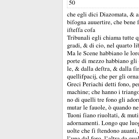
50
che egli dici Diazomata, &
a
biſogna auuertire, che bene 
iſteſſa coſa
Tribunali egli chiama tutte q
gradi, &
di cio, nel quarto 
Ma le Scene habbiano le loro
porte di mezzo habbiano gli
le, &
dalla deſtra, &
dalla ſi
quellifpacĳ, che per gli orna
Greci Periachi detti fono, pe
machine;
che hanno i triango
no di quelli tre fono gli ado
mutar le fauole, ò quando ne
Tuoni ſiano riuoltati, &
mutin
adornamenti.
Longo que luog
uolte che ſi ſtendono auanti,
l’una dal foro, l’altra da qua