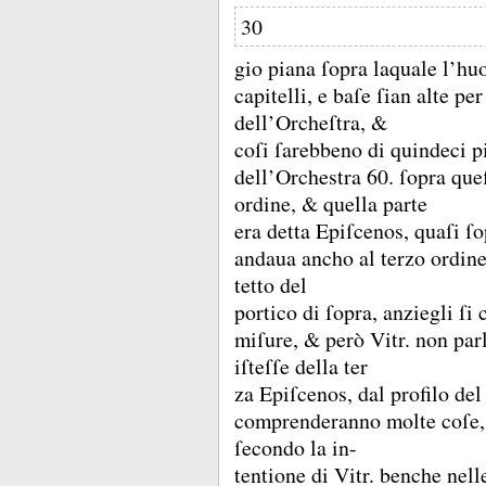
30
gio piana ſopra laquale l’h
capitelli, e baſe ſian alte pe
dell’Orcheſtra, &
coſi ſarebbeno di quindeci p
dell’Orchestra 60.
ſopra que
ordine, &
quella parte
era detta Epiſcenos, quaſi ſ
andaua ancho al terzo ordin
tetto del
portico di ſopra, anziegli ſi 
miſure, &
però Vitr.
non parl
iſteſſe della ter
za Epiſcenos, dal profilo de
comprenderanno molte coſe, 
ſecondo la in-
tentione di Vitr.
benche nell