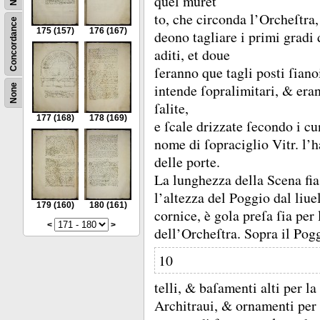
quel muret
to, che circonda l’Orcheſtra
Concordance
175
(157)
176
(167)
deono tagliare i primi gradi 
aditi, et doue
ſeranno que tagli posti ſiano
intende ſopralimitari, &
eran
None
ſalite,
177
(168)
178
(169)
e ſcale drizzate ſecondo i cu
nome di ſopraciglio Vitr.
l’h
delle porte.
La lunghezza della Scena fia
l’altezza del Poggio dal liue
179
(160)
180
(161)
cornice, è gola preſa ſia pe
<
>
dell’Orcheſtra.
Sopra il Pogg
10
telli, &
baſamenti alti per la
Architraui, &
ornamenti per 