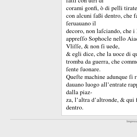
fatti con utri di
corami gonfi, ò di pelli tir
con alcuni ſaßi dentro, che
ſeruauano il
decoro, non laſciando, che i
appreſſo Sophocle nello Aiac
Vliſſe, &
non ſi uede,
&
egli dice, che la uoce di 
tromba da guerra, che commo
ſente ſuonare.
Queſte machine adunque ſi r
dauano luogo all’entrate rap
dalla piaz-
za, l’altra d’altronde, &
qui 
dentro.
Impre