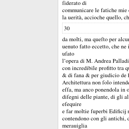
ſiderato di
communicare le fatiche mie 
la uerità, accioche quello, c
30
da molti, ma queſto per alcu
uenuto fatto eccetto, che ne 
uſato
l’opera di M.
Andrea Palladi
con incredibile profitto tra
&
di fana &
per giudicio de 
Architettura non ſolo intenden
eſſa, ma anco ponendola in op
diſegni delle piante, di gli a
eſequire
e far moltie ſuperbi Edificĳ 
contendono con gli antichi,
merauiglia