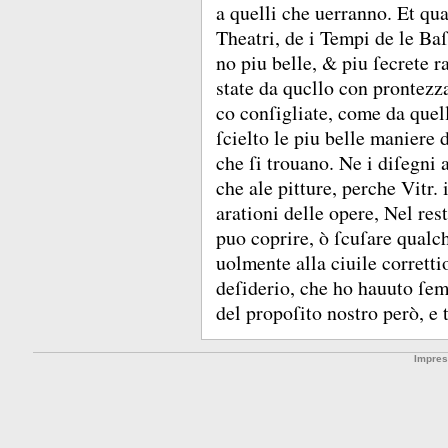
a quelli che uerranno.
Et qua
Theatri, de i Tempi de le Ba
no piu belle, &
piu ſecrete r
state da qucllo con prontez
co conſigliate, come da quell
ſcielto le piu belle maniere 
che ſi trouano.
Ne i diſegni 
che ale pitture, perche Vitr.
arationi delle opere, Nel res
puo coprire, ò ſcuſare qualc
uolmente alla ciuile corretti
deſiderio, che ho hauuto ſem
del propoſito nostro però, e 
Impre