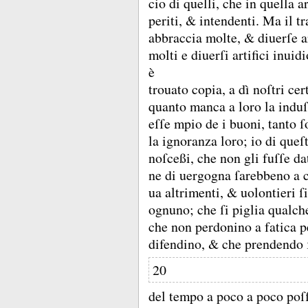
cio di quelli, che in quella a
periti, &
intendenti.
Ma il tr
abbraccia molte, &
diuerſe a
molti e diuerſi artifici inuid
è
trouato copia, a dì noſtri ce
quanto manca a loro la induſt
eſſe mpio de i buoni, tanto ſ
la ignoranza loro;
io di queſ
noſceßi, che non gli fuſſe d
ne di uergogna ſarebbeno a c
ua altrimenti, &
uolontieri ſ
ognuno;
che ſi piglia qualch
che non perdonino a fatica pe
difendino, &
che prendendo ſ
20
del tempo a poco a poco poſ