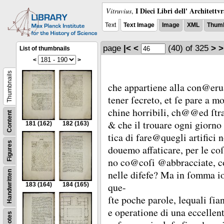
I Dieci Libri dell' Architettv
Vitruvius
,
Text
Text Image
Image
XML
Thumb
page
|<
<
(40)
of 325
>
>
List of thumbnails
<
>
Thumbnails
che appartiene alla con@er
tener ſecreto, et ſe pare a m
chine horribili, ch@@ed ſtr
Content
&
che il trouare ogni giorn
181
(162)
182
(163)
tica di fare@quegli artifici 
Figures
douemo affaticare, per le coſ
no co@coſi @abbracciate, c
nelle difefe?
Ma in ſomma io d
Handwritten
que-
183
(164)
184
(165)
ſte poche parole, lequali ſian
e operatione di una eccellen
Notes