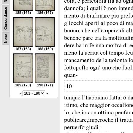
coſa, e pericoloſa ſia ad og
dannoſa;
i quali ò non inte
Concordance
185
(166)
186
(167)
mento di biaſimare piu preſt
gliocchi aperti al poco di ma
buono, che nelle opere di alt
benche pare tra la moltitudin
None
dere ha in ſe nna moſtra di 
187
(168)
188
(169)
meno la uerita col tempo ſcu
mancamento de la uolonta l
ſottopoſto ogn’ uno che ſuol 
quan-
10
189
(170)
190
(171)
<
>
tunque l’habbiano fatta, ò d
ſtimo, che maggior occaſion
lo, che io con ottimo penſam
publicare,imperoche il tratta
peruerſo giudi-