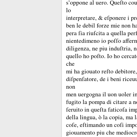
s’oppone al uero.
Queſto cou
lo
interpretare, &
eſponere i pr
ben le debil forze mie non ha
pera ſia riuſcita a quella per
nientedimeno io poſſo affer
diligenza, ne piu induſtria, 
quello ho poſto.
Io ho cerca
che
mi ha giouato reſto debitore,
diſpenſatore, de i beni riceu
non
men uergogna il uon uoler i
fugito la pompa di citare a n
ſeruito in queſta faticoſa i
della lingua, ò la copia, ma 
coſe, eſtimando un coſi impo
giouamento piu che mediocr