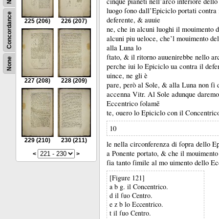
cinque pianeti nell’arco inferiore dello
luogo ſono dall’Epiciclo portati contra
Concordance
deferente, &
auuie
225
(206)
226
(207)
ne, che in alcuni luoghi il mouimento d
alcuni piu ueloce, che’l mouimento de
alla Luna lo
ſtato, &
il ritorno auuenirebbe nello ar
None
perche iui lo Epiciclo ua contra il def
uince, ne gli è
227
(208)
228
(209)
pare, però al Sole, &
alla Luna non ſi 
accenna Vitr.
Al Sole adunque daremo 
Eccentrico ſolamẽ
te, ouero lo Epiciclo con il Concentric
10
229
(210)
230
(211)
le nella circonferenza di ſopra dello E
a Ponente portato, &
che il mouimento 
<
>
ſia tanto ſimile al mo uimento dello Ec
[Figure 121]
a b g. il Concentrico.
d il ſuo Centro.
e z b lo Eccentrico.
t il ſuo Centro.