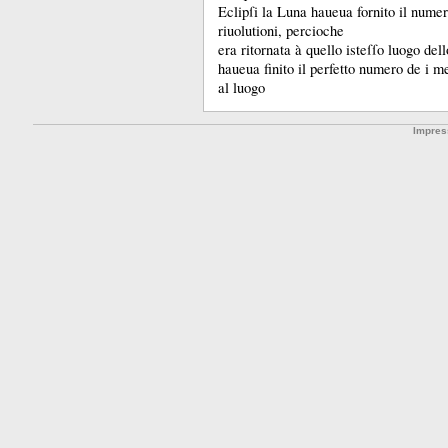
Eclipſi la Luna haueua fornito il numer
riuolutioni, percioche
era ritornata à quello isteſſo luogo del
haueua finito il perfetto numero de i m
al luogo
Impre