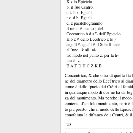
K z lo Epiciclo.
b. il ſuo Centro.
d t. b z. Eguali
t z. d b. Eguali.
d. z paralellogrammo.
il moui \\ mento { del
Cõcentrico b d a \\ dell’Epiciclo
K b z \\ dello Eccẽtrico z te }
anguli \\ eguali \\ il Sole ſi uede
all’uno, & all’ al-
tro modo nel punto z. per la li-
nea d. z.
E A T D H G Z K B
Concentrico, &
che oltra di queſta ſia 
ne del diametro dello Eccẽtrico al dia
come è dello ſpacio dei Ctẽtri al ſemid
in qualunque modo di due ne ha da ſegu
za del mouimento.
Ma perche il modo d
contenta d’un ſolo mouimento, però è ſ
to piu presto, che il modo dello Epicic
conoſciuta la diſtanza de i Centri, &
i
20