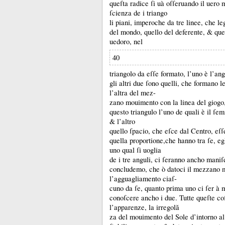
queſta radice ſi uà oſſeruando il uero
ſcienza de i triango
li piani, imperoche da tre linee, che le
del mondo, quello del deferente, &
que
uedoro, nel
40
triangolo da eſſe formato, l’uno è l’an
gli altri due ſono quelli, che formano l
l’altra del mez-
zano mouimento con la linea del giog
questo triangulo l’uno de quali è il ſe
&
l’altro
quello ſpacio, che eſce dal Centro, eſ
quella proportione,che hanno tra ſe, eg
uno qual ſi uoglia
de i tre anguli, ci ſeranno ancho maniſeſ
concludemo, che ò datoci il mezzano m
l’agguagliamento ciaſ-
cuno da ſe, quanto prima uno ci ſer à ma
conoſcere ancho i due.
Tutte queſte co
l’apparenze, la irregolă
za del mouimento del Sole d’intorno 