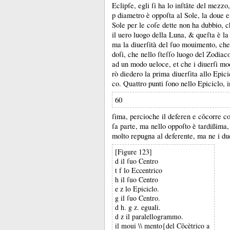
Eclipſe, egli ſi ha lo inſtāte del mezzo
p diametro è oppoſta al Sole, la doue e
Sole per le coſe dette non ha dubbio, 
il uero luogo della Luna, &
queſta è la
ma la diuerſità del ſuo mouimento, che
doſi, che nello ſteſſo luogo del Zodia
ad un modo ueloce, et che i diuerſi mod
rò diedero la prima diuerſita allo Epicic
co.
Quattro punti ſono nello Epiciclo, 
60
ſima, percioche il deferen e cŏcorre co
ſa parte, ma nello oppoſto è tardißima,
molto repugna al deferente, ma ne i du
[Figure 123]
d il ſuo Centro
t f lo Eccentrico
h il ſuo Centro
e z lo Epiciclo.
g il ſuo Centro.
d h. g z. eguali.
d z il paralellogrammo.
il moui \\ mento{del Cõcètrico a