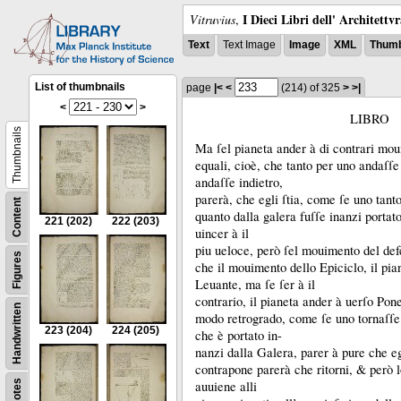
I Dieci Libri dell' Architettv
Vitruvius
,
Text
Text Image
Image
XML
Thumb
List of thumbnails
page
|<
<
(214)
of 325
>
>|
<
>
LIBRO
Thumbnails
Ma ſel pianeta ander à di contrari moui
equali, cioè, che tanto per uno andaſſe 
andaſſe indietro,
parerà, che egli ſtia, come ſe uno tant
Content
quanto dalla galera fuſſe inanzi portat
221
(202)
222
(203)
uincer à il
piu ueloce, però ſel mouimento del def
Figures
che il mouimento dello Epiciclo, il pia
Leuante, ma ſe ſer à il
contrario, il pianeta ander à uerſo Pone
Handwritten
modo retrogrado, come ſe uno tornaſſe 
223
(204)
224
(205)
che è portato in-
nanzi dalla Galera, parer à pure che eg
contrapone parerà che ritorni, &
però 
Notes
auuiene alli