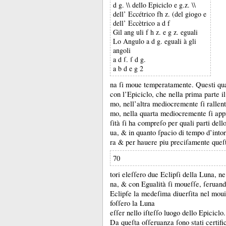
d g. \\ dello Epiciclo e g.z. \\
dell’ Eccétrico fh z. (del giogo e
dell’ Eccètrico a d f
Gil ang uli f h z. e g z. eguali
Lo Angulo a d g. eguali à gli
angoli
a d ſ. ſ d g.
a b d e g 2
na ſi moue temperatamente.
Questi qua
con l’Epiciclo, che nella prima parte i
mo, nell’altra mediocremente ſi rallenta
mo, nella quarta mediocremente ſi appr
ſità ſi ha compreſo per quali parti dell
ua, &
in quanto ſpacio di tempo d’intor
ra &
per hauere piu preciſamente queſ
70
tori eleſſero due Eclipſi della Luna, n
na, &
con Egualità ſi moueſſe, ſeruan
Eclipſe la medeſima diuerſita nel mou
foſſero la Luna
eſſer nello iſteſſo luogo dello Epiciclo.
Da queſta oſſeruanza ſono stati certific