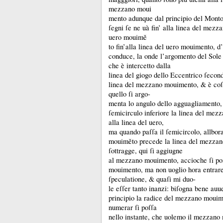
mezzano moui
mento adunque dal principio del Monton
ſegni ſe ne uà fin’ alla linea del mezz
uero mouimĕ
to fin’alla linea del uero mouimento, d
conduce, la onde l’argomento del Sole 
che è intercetto dalla
linea del giogo dello Eccentrico ſecond
linea del mezzano mouimento, &
è co
quello ſi argo-
menta lo angulo dello agguagliamento,
ſemicirculo inferiore la linea del me
alla linea del uero,
ma quando paſſa il ſemicircolo, allbora
mouimĕto precede la linea del mezza
ſottragge, qui ſi aggiugne
al mezzano mouimento, accioche ſi poſ
mouimento, ma non uoglio hora entrare
ſpeculatione, &
quaſi mi duo-
le eſſer tanto inanzi:
biſogna bene auue
principio la radice del mezzano mouim
numerar ſi poſſa
nello instante, che uolemo il mezzano