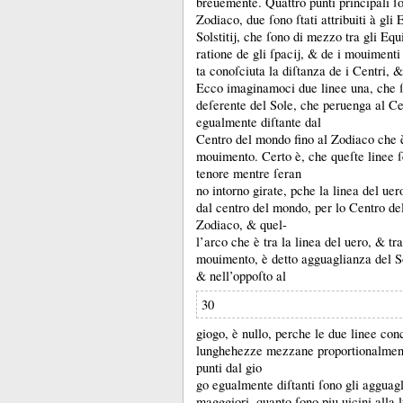
breuemente.
Quattro punti principali ſ
Zodiaco, due ſono ſtati attribuiti à gli 
Solstitĳ, che ſono di mezzo tra gli Equ
ratione de gli ſpacĳ, &
de i mouimenti 
ta conoſciuta la diſtanza de i Centri, 
Ecco imaginamoci due linee una, che ſi
deſerente del Sole, che peruenga al Cen
egualmente diſtante dal
Centro del mondo fino al Zodiaco che 
mouimento.
Certo è, che queſte linee ſ
tenore mentre ſeran
no intorno girate, pche la linea del ue
dal centro del mondo, per lo Centro del
Zodiaco, &
quel-
l’arco che è tra la linea del uero, &
tr
mouimento, è detto agguaglianza del S
&
nell’oppoſto al
30
giogo, è nullo, perche le due linee co
lunghehezze mezzane proportionalmen
punti dal gio
go egualmente diſtanti ſono gli agguag
magggiori, quanto ſono piu uicini alla