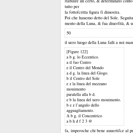
ſtabilire un certo, &
determinato conto
tutto per
la ſottoſcritta figura ſi dimostra.
Poi che hauemo detto del Sole.
Seguita
mento della Luna, &
ſua diuerſità, &
u
50
il uero luogo della Luna faßi a noi mani
[Figure 122]
a b g. lo Eccentico.
a il ſuo Centro
e il Centro del Mondo
a d g. la linea del Giogo.
b il Centro del Sole
e z la linea del mezzano
mouimento
paralella alla b d.
e b la linea del uero mouimento.
b e z l’angulo dello
agguagliamento.
A b g. il Concentrico
a b h d f 2 3 @
ſa, imperoche chi bene auuertiſce al p