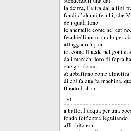
stendendoſi una dal-
la deſtra, l’altra dalla ſiniſt
ſondi d’alcuni ſecchi, che V
de i quali ſono
le anemelle come nel catino
ſecchielli un maſcolo per c
aſſaggiato à pun
to, come ſi uede nel gonfiett
da i manichi loro di ſopra ha
che gli alzano,
&
abbaſſano come dimoſtra 
di chi ſa queſta machina, q
ſtando l’altro
50
à baſſo, l’acqua per una boc
fondo ſott’entra ſeguitando 
aſſorbita em