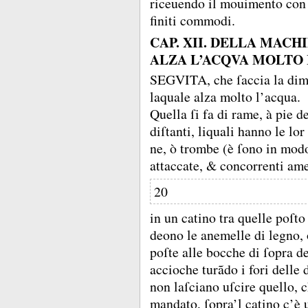
riceuendo il mouimento con i
finiti commodi.
CAP. XII. DELLA MACH
ALZA L’ACQVA MOLTO 
SEGVITA, che ſaccia la dimo
laquale alza molto l’acqua.
Quella ſi fa di rame, à pie 
diſtanti, liquali hanno le lor
ne, ò trombe (è ſono in modo
attaccate, &
concorrenti am
20
in un catino tra quelle poſto
deono le anemelle di legno, 
poſte alle bocche di ſopra d
accioche turãdo i fori delle 
non laſciano uſcire quello, c
mandato, ſopra’l catino c’è 