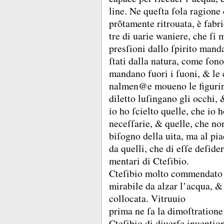
line.
Ne queſta ſola ragione d
prõtamente ritrouata, è fabr
tre di uarie waniere, che ſi
presſioni dallo ſpirito mandar
ſtati dalla natura, come ſon
mandano fuori i ſuoni, &
le
nalmen@e moueno le figuri
diletto luſingano gli occhi,
io ho ſcielto quelle, che io 
neceſſarie, &
quelle, che no
biſogno della uita, ma al pia
da quelli, che di eſſe deſide
mentari di Cteſibio.
Cteſibio molto commendato 
mirabile da alzar l’acqua, 
collocata.
Vitruuio
prima ne ſa la dimoſtration
Cteſibio di diuerſe inuentio