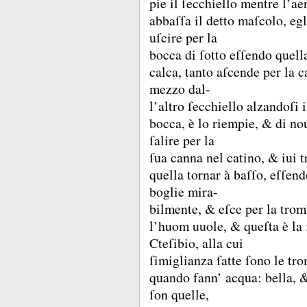
pie il ſecchiello mentre l’ae
abbaſſa il detto maſcolo, eg
uſcire per la
bocca di ſotto eſſendo quella
calca, tanto aſcende per la 
mezzo dal-
l’altro ſecchiello alzandoſi 
bocca, è lo riempie, &
di no
ſalire per la
ſua canna nel catino, &
iui 
quella tornar à baſſo, eſſend
boglie mira-
bilmente, &
eſce per la tro
l’huom uuole, &
queſta è la
Cteſibio, alla cui
ſimiglianza ſatte ſono le t
quando fann’ acqua:
bella,
ſon quelle,