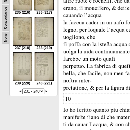
altre ruote è rochelli, che d
erano, ſi moueſſero, &
deſſe
Concordance
235
(216)
236
(217)
cauando l’acqua
la faceua cader in un uaſo ſ
legno, per loquale l’acqua ca
uogliono, che
None
ſi poſſa con la isteßa acqua
237
(218)
238
(219)
uolga la uida continuamente
ſarebbe un moto quaſi
pcrpetuo.
La fabrica di queſ
bella, che ſacile, non men fa
noſtra inter-
239
(220)
240
(221)
pretatione, &
per la figura d
<
>
10
Io ho ſcritto quanto piu chi
manifeſte ſiano di che mater
ti da cauar l’acqua, &
con ch