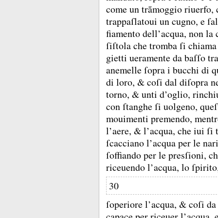
come un trãmoggio riuerfo, c
trappaſlatoui un cugno, e ſa
fiamento dell’acqua, non la c
ſiſtola che tromba ſi chiama 
gietti ueramente da baſſo tra
anemelle ſopra i bucchi di q
di loro, &
coſi dal diſopra n
torno, &
unti d’oglio, rinch
con ſtanghe ſi uolgeno, queſ
mouimenti premendo, mentre
l’aere, &
l’acqua, che iui ſi
ſcacciano l’acqua per le nari
ſoffiando per le presſioni, c
riceuendo l’acqua, lo ſpirit
30
ſoperiore l’acqua, &
coſi da
capace per riceuer l’acqua, e