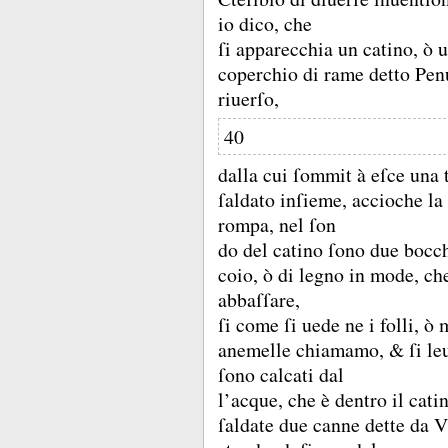
io dico, che
ſi apparecchia un catino, ò 
coperchio di rame detto Pen
riuerſo,
40
dalla cui ſommit à eſce una
ſaldato inſieme, accioche la
rompa, nel ſon
do del catino ſono due bocc
coio, ò di legno in mode, ch
abbaſſare,
ſi come ſi uede ne i folli, ò 
anemelle chiamamo, &
ſi l
ſono calcati dal
l’acque, che è dentro il cati
ſaldate due canne dette da V