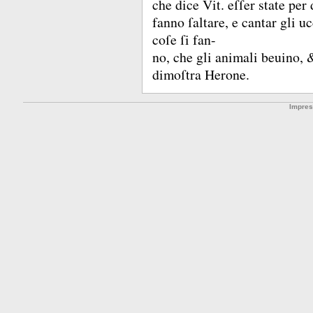
che dice Vit.
eſſer state per 
fanno ſaltare, e cantar gli u
coſe ſi fan-
no, che gli animali beuino,
dimoſtra Herone.
Impre