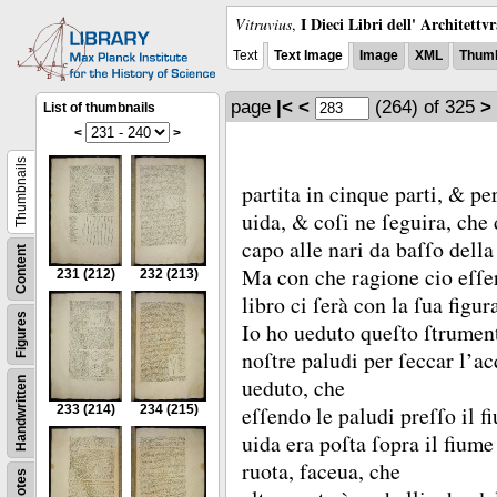
I Dieci Libri dell' Architettv
Vitruvius
,
Text
Text Image
Image
XML
Thumb
page
|<
<
(264)
of 325
>
List of thumbnails
<
>
Thumbnails
partita in cinque parti, &
per
uida, &
coſi ne ſeguira, che
capo alle nari da baſſo della 
Content
Ma con che ragione cio eſſer
231
(212)
232
(213)
libro ci ſerà con la ſua figur
Figures
Io ho ueduto queſto ſtrumen
noſtre paludi per ſeccar l’a
ueduto, che
Handwritten
eſſendo le paludi preſſo il f
233
(214)
234
(215)
uida era poſta ſopra il fium
ruota, faceua, che
Notes