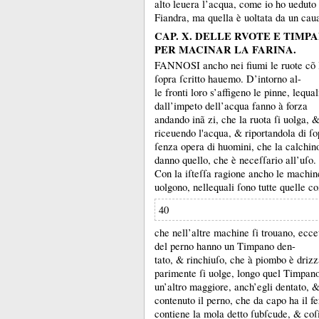
alto leuera l’acqua, come io ho ueduto 
Fiandra, ma quella è uoltata da un caua
CAP. X. DELLE RVOTE E TIMPA
PER MACINAR LA FARINA.
FANNOSI ancho nei fiumi le ruote cõ le
ſopra ſcritto hauemo.
D’intorno al-
le fronti loro s’affigeno le pinne, lequ
dall’impeto dell’acqua fanno à forza
andando inã zi, che la ruota ſi uolga, 
riceuendo l'acqua, &
riportandola di ſo
ſenza opera di huomini, che la calchino
danno quello, che è neceſſario all’uſo.
Con la iſteſſa ragione ancho le machin
uolgono, nellequali ſono tutte quelle co
40
che nell’altre machine ſi trouano, eccet
del perno hanno un Timpano den-
tato, &
rinchiuſo, che à piombo è drizza
parimente ſi uolge, longo quel Timpano
un’altro maggiore, anch’egli dentato, 
contenuto il perno, che da capo ha il fe
contiene la mola detto ſubſcude, &
coſ