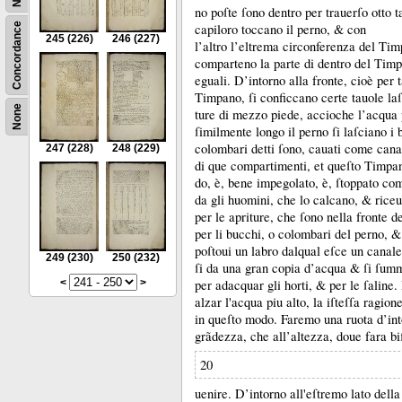
no poſte ſono dentro per trauerſo otto 
capiloro toccano il perno, &
con
Concordance
245
(226)
246
(227)
l’altro l’eltrema circonferenza del Tim
comparteno la parte di dentro del Tim
eguali.
D’intorno alla fronte, cioè per t
Timpano, ſi conficcano certe tauole laſ
None
ture di mezzo piede, accioche l’acqua 
ſimilmente longo il perno ſi laſciano i 
colombari detti ſono, cauati come canal
247
(228)
248
(229)
di que compartimenti, et queſto Timpa
do, è, bene impegolato, è, ſtoppato come
da gli huomini, che lo calcano, &
rice
per le apriture, che ſono nella fronte
per li bucchi, o colombari del perno, 
poſtoui un labro dalqual eſce un canale
249
(230)
250
(232)
ſi da una gran copia d’acqua &
ſi ſumm
per adacquar gli horti, &
per le ſaline.
<
>
alzar l'acqua piu alto, la iſteſſa ragion
in queſto modo.
Faremo una ruota d’int
grãdezza, che all’altezza, doue fara b
20
uenire.
D’intorno all'eſtremo lato della