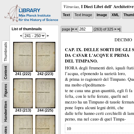
I Dieci Libri dell' Architettv
Vitruvius
,
Text
Text Image
Image
XML
Thumb
List of thumbnails
page
|<
<
(263)
of 325
>
>|
<
>
DECIMO
Thumbnails
CAP. IX. DELLE SORTI DE GLI
DA CAVAR L'ACQVE E PRIMA
DEL TIMPANO.
HORA degli ſtrumenti dirò, iquali ſtati
Content
l’acqua, eſponendo la uarietà loro,
241
(222)
242
(223)
&
prima io ragionerò del Timpano.
Que
ma molto eſpeditamen-
Figures
te ne caua una gran quantità, egli ſi fa
ſeſta, con le teſte ferrate, queſti nel
mezzo ha un Timpano di tauole fermat
Handwritten
pone ſopra alcuni legni dritti, che
243
(213)
244
(225)
dalle teſte hanno certi cerchielli di lam
perno, ma nel cauo di quel Timpa-
10
Notes