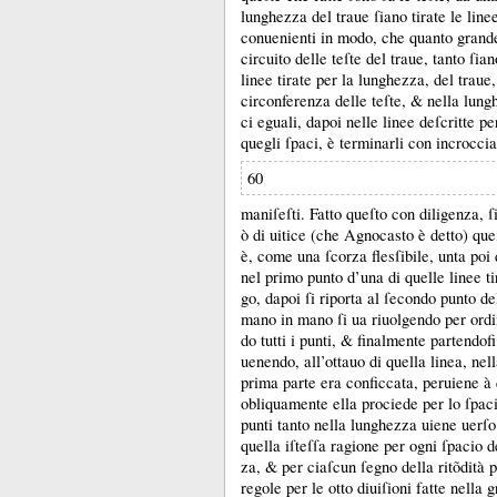
lunghezza del traue ſiano tirate le line
conuenienti in modo, che quanto grande 
circuito delle teſte del traue, tanto ſian
linee tirate per la lunghezza, del trau
circonferenza delle teſte, &
nella lung
ci eguali, dapoi nelle linee deſcritte p
quegli ſpaci, è terminarli con incrocci
60
maniſeſti.
Fatto queſto con diligenza, ſi
ò di uitice (che Agnocasto è detto) que
è, come una ſcorza flesſibile, unta poi 
nel primo punto d’una di quelle linee ti
go, dapoi ſi riporta al ſecondo punto d
mano in mano ſi ua riuolgendo per ord
do tutti i punti, &
finalmente partendofi
uenendo, all’ottauo di quella linea, nel
prima parte era conficcata, peruiene à
obliquamente ella prociede per lo ſpa
punti tanto nella lunghezza uiene uerſo
quella iſteſſa ragione per ogni ſpacio d
za, &
per ciaſcun ſegno della ritõdità p
regole per le otto diuiſioni fatte nella 