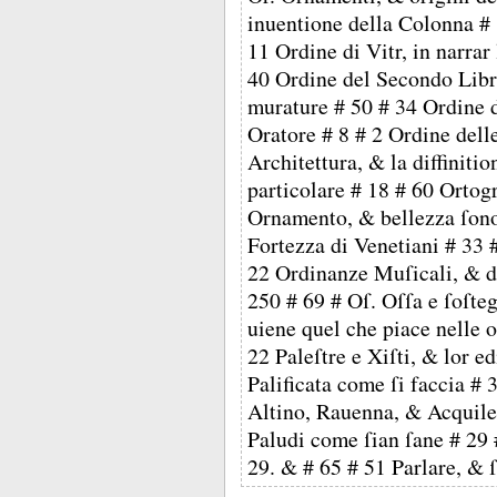
inuentione della Colonna # 
11 Ordine di Vitr, in narrar
40 Ordine del Secondo Libr
murature # 50 # 34 Ordine 
Oratore # 8 # 2 Ordine delle
Architettura, & la diffinitio
particolare # 18 # 60 Ortog
Ornamento, & bellezza ſono 
Fortezza di Venetiani # 33 
22 Ordinanze Muſicali, & di
250 # 69 # Oſ. Oſſa e ſoſte
uiene quel che piace nelle o
22 Paleſtre e Xiſti, & lor e
Palificata come ſi faccia # 
Altino, Rauenna, & Acquileg
Paludi come ſian ſane # 29
29. & # 65 # 51 Parlare, & 