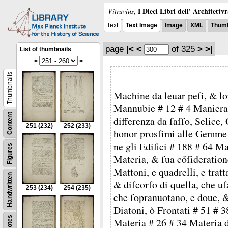
I Dieci Libri dell' Architettv
Vitruvius
,
Text
Text Image
Image
XML
Thumb
page
|<
<
of 325
>
>|
List of thumbnails
<
>
Thumbnails
Machine da leuar peſi, & lo
Mannubie # 12 # 4 Manier
Content
differenza da ſaſſo, Selice
251
(232)
252
(233)
honor prosſimi alle Gemme
ne gli Edifici # 188 # 64 M
Figures
Materia, & ſua cõſideratione
Mattoni, e quadrelli, e trat
Handwritten
& diſcorſo di quella, che uſ
253
(234)
254
(235)
che ſopranuotano, e doue, &
Diatoni, ò Frontati # 51 # 3
Notes
Materia # 26 # 34 Materia d