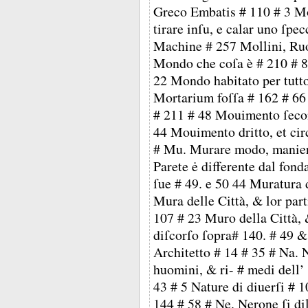
Greco Embatis # 110 # 3 Mo
tirare inſu, e calar uno ſpe
Machine # 257 Mollini, Ruo
Mondo che coſa è # 210 # 8
22 Mondo habitato per tutt
Mortarium foſſa # 162 # 66
# 211 # 48 Mouimento ſecon
44 Mouimento dritto, et circ
# Mu. Murare modo, maniere
Parete ė differente dal fo
ſue # 49. e 50 44 Muratura 
Mura delle Città, & lor part
107 # 23 Muro della Città, 
diſcorſo ſopra# 140. # 49 & 
Architetto # 14 # 35 # Na. N
huomini, & ri- # medi dell
43 # 5 Nature di diuerſi # 
144 # 58 # Ne. Nerone ſi d