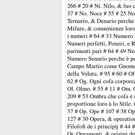
266 # 20 # Ni. Nilo, & ſuo 
37 # No. Noce # 55 # 25 N
Ternario, & Denario perche 
Miſure, & conuenienze loro
i numeri # 64 # 33 Numero D
Numeri perſetti, Poueri, e 
parimenti pari # 64 # 49 N
Numero Senario perche è per
Campo Martio come Gnomon
della Voluta. # 95 # 60 # Of.
62 # Og. Ogni coſa corporea
Ol. Olmo. # 55 # 11 # Om. O
209 # 53 Ombra che coſa ė 
proportione loro à lo Stile.
37 # Op. Ope # 107 # 38 Op
127 # 30 Opera, & operation
Filoſofi de i principij # 44
Or. Ornamenti, & origini d