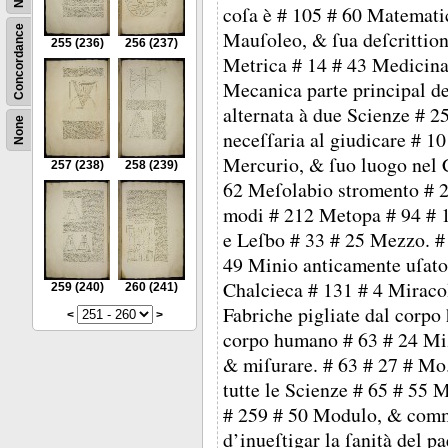
coſa è # 105 # 60 Matemati
Concordance
Mauſoleo, & ſua deſcrittion
255
(236)
256
(237)
Metrica # 14 # 43 Medicina 
Mecanica parte principal de
alternata à due Scienze # 
None
neceſſaria al giudicare # 1
Mercurio, & ſuo luogo nel 
257
(238)
258
(239)
62 Meſolabio stromento # 2
modi # 212 Metopa # 94 # 1
e Leſbo # 33 # 25 Mezzo. #
49 Minio anticamente uſat
Chalcieca # 131 # 4 Miraco
259
(240)
260
(241)
Fabriche pigliate dal corpo
<
>
corpo humano # 63 # 24 Miſu
& miſurare. # 63 # 27 # Mo.
tutte le Scienze # 65 # 55 
# 259 # 50 Modulo, & com
d’inueſtigar la ſanità del p