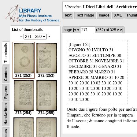
I Dieci Libri dell' Architettv
Vitruvius
,
Text
Text Image
Image
XML
Thumb
List of thumbnails
page
|<
<
(252)
of 325
>
>|
<
>
[Figure 151]
Thumbnails
GIVGNO 30 LVGLTO 31
AGOSTO 31 SETTENIPR 30
OTTOBRE 31 NOVEMBRE 31
DECEMBRE 31 GENARO 31
Content
FEBRARO 28 MARZO 31
271
(252)
272
(253)
APRIZE 30 MAGGIO 31 10 20
30 10 20 30 10 02 30 10 20 30
10 20 30 10 20 30 10 20 30 10
Figures
20 30 10 20 30 10 20 30 10 20
30 10 20 30
Handwritten
Quste due Figure ſono poſte per moſtrar
273
(254)
274
(255)
Timpani, che ſeruöno per la tempera
de L’acqua;
&
uanno congiunti inſieme
ſi uede.
Notes