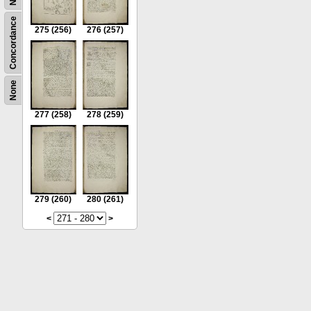
Concordance
275
(256)
276
(257)
None
277
(258)
278
(259)
279
(260)
280
(261)
<
>