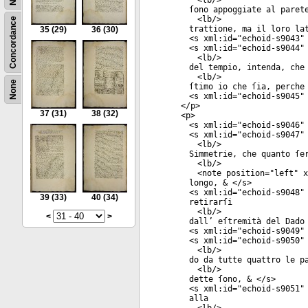
<
lb
/>
ſono appoggiate al paret
<
lb
/>
Concordance
trattione, ma il loro la
35
(29)
36
(30)
<
s
xml:id
="
echoid-s9043
"
<
s
xml:id
="
echoid-s9044
"
<
lb
/>
del tempio, intenda, che
<
lb
/>
None
ſtimo io che ſia, perche
<
s
xml:id
="
echoid-s9045
"
</
p
>
37
(31)
38
(32)
<
p
>
<
s
xml:id
="
echoid-s9046
"
<
s
xml:id
="
echoid-s9047
"
<
lb
/>
Simmetrie, che quanto ſe
<
lb
/>
<
note
position
="
left
"
x
longo, & </
s
>
<
s
xml:id
="
echoid-s9048
"
39
(33)
40
(34)
retirarſi
<
lb
/>
<
>
dall’ eſtremità del Dado
<
s
xml:id
="
echoid-s9049
"
<
s
xml:id
="
echoid-s9050
"
<
lb
/>
do da tutte quattro le p
<
lb
/>
dette ſono, & </
s
>
<
s
xml:id
="
echoid-s9051
"
alla