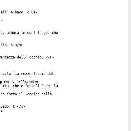
dell’ A baco, o Da-
s
>
do, alhora in quel luogo, che
chio, & </
s
>
randezza dell’ occhio. </
s
>
inuito ſia mezzo ſpacio del-
preserve
">20</
note
>
uarta, che è ſotto’l Dado, la
ino ſotto il Tondino della
 Dado, & </
s
>
la