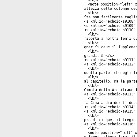
<
lb
/>
<
note
position
="
left
"
x
altezza delle colonne de
<
lb
/>
ſta non facilmente tagli
<
s
xml:id
="
echoid-s9108
"
<
s
xml:id
="
echoid-s9109
"
<
s
xml:id
="
echoid-s9110
"
<
lb
/>
riporta à noſtri ſenſi d
<
lb
/>
gner ſi deue il ſuppleme
<
lb
/>
grandi, & </
s
>
<
s
xml:id
="
echoid-s9111
"
<
s
xml:id
="
echoid-s9112
"
<
lb
/>
quella parte, che egli ſ
<
lb
/>
al capitello, ma la part
<
lb
/>
Cimaſa dello Architraue 
<
s
xml:id
="
echoid-s9113
"
<
lb
/>
ta Cimaſa diuider ſi deu
<
s
xml:id
="
echoid-s9114
"
<
s
xml:id
="
echoid-s9115
"
<
lb
/>
pra di cinque, il ſregio
<
s
xml:id
="
echoid-s9116
"
<
lb
/>
<
note
position
="
left
"
x