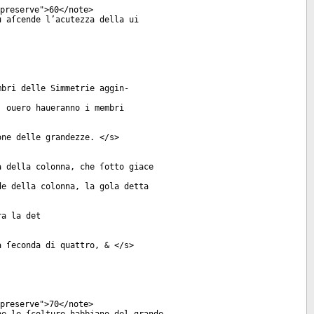
preserve
">60</
note
>
u aſcende l’acutezza della ui
mbri delle Simmetrie aggin-
, ouero haueranno i membri
one delle grandezze. </
s
>
a della colonna, che ſotto giace
de della colonna, la gola detta
ra la det
a ſeconda di quattro, & </
s
>
preserve
">70</
note
>