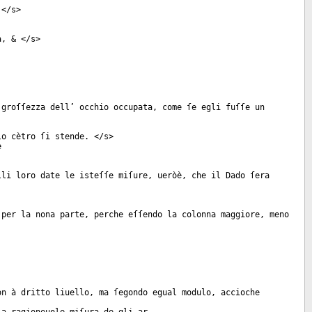
 </
s
>
a, & </
s
>
 groſſezza dell’ occhio occupata, come ſe egli fuſſe un
lo cètro ſi stende. </
s
>
e
lli loro date le isteſſe miſure, ueròè, che il Dado ſera
 per la nona parte, perche eſſendo la colonna maggiore, meno
on à dritto liuello, ma ſegondo egual modulo, accioche