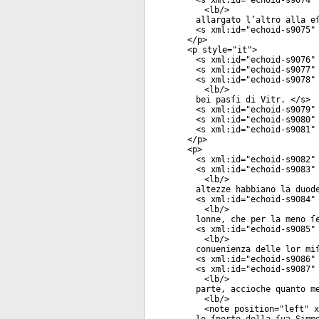
<
s
xml:id
="
echoid-s9074
"
<
lb
/>
allargato l’altro alla e
<
s
xml:id
="
echoid-s9075
"
</
p
>
<
p
style
="
it
">
<
s
xml:id
="
echoid-s9076
"
<
s
xml:id
="
echoid-s9077
"
<
s
xml:id
="
echoid-s9078
"
<
lb
/>
bei pasſi di Vitr. </
s
>
<
s
xml:id
="
echoid-s9079
"
<
s
xml:id
="
echoid-s9080
"
<
s
xml:id
="
echoid-s9081
"
</
p
>
<
p
>
<
s
xml:id
="
echoid-s9082
"
<
s
xml:id
="
echoid-s9083
"
<
lb
/>
altezze habbiano la duod
<
s
xml:id
="
echoid-s9084
"
<
lb
/>
lonne, che per la meno ſ
<
s
xml:id
="
echoid-s9085
"
<
lb
/>
conuenienza delle lor mi
<
s
xml:id
="
echoid-s9086
"
<
s
xml:id
="
echoid-s9087
"
<
lb
/>
parte, accioche quanto m
<
lb
/>
<
note
position
="
left
"
x