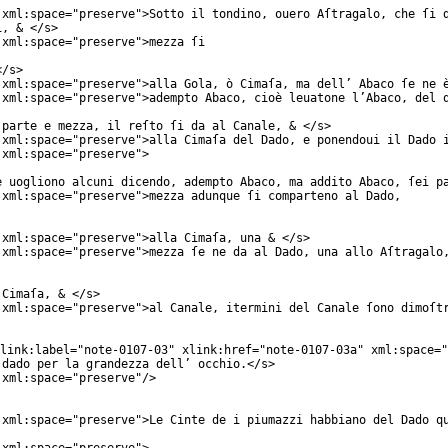
xml:space
="
preserve
">Sotto il tondino, ouero Aſtragalo, che ſi 
i, & </
s
>
xml:space
="
preserve
">mezza ſi
</
s
>
xml:space
="
preserve
">alla Gola, ò Cimaſa, ma dell’ Abaco ſe ne 
xml:space
="
preserve
">adempto Abaco, cioè leuatone l’Abaco, del 
 parte e mezza, il reſto ſi da al Canale, & </
s
>
xml:space
="
preserve
">alla Cimaſa del Dado, e ponendoui il Dado 
xml:space
="
preserve
">
e uogliono alcuni dicendo, adempto Abaco, ma addito Abaco, ſei p
xml:space
="
preserve
">mezza adunque ſi comparteno al Dado,
xml:space
="
preserve
">alla Cimaſa, una & </
s
>
xml:space
="
preserve
">mezza ſe ne da al Dado, una allo Aſtragalo
 Cimaſa, & </
s
>
xml:space
="
preserve
">al Canale, itermini del Canale ſono dimoſt
link:label
="
note-0107-03
"
xlink:href
="
note-0107-03a
"
xml:space
="
 dado per la grandezza dell’ occhio.</
s
>
xml:space
="
preserve
"/>
xml:space
="
preserve
">Le Cinte de i piumazzi habbiano del Dado q