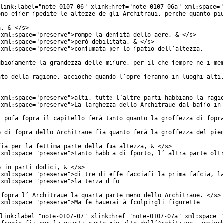
link:label
="
note-0107-06
"
xlink:href
="
note-0107-06a
"
xml:space
="
ono eſſer ſpedite le altezze de gli Architraui, perche quanto pi
a, & </
s
>
xml:space
="
preserve
">rompe la denſità dello aere, & </
s
>
xml:space
="
preserve
">però debilitata, & </
s
>
xml:space
="
preserve
">conſumata per lo ſpatio dell’altezza,
ubioſamente la grandezza delle miſure, per il che ſempre ne i me
nto della ragione, accioche quando l’opre ſeranno in luoghi alti
xml:space
="
preserve
">alti, tutte l’altre parti habbiano la ragi
xml:space
="
preserve
">La larghezza dello Architraue dal baſſo in
i poſa ſopra il capitello ſerà tanto quanto la groſſezza di ſopr
e di ſopra dello Architraue ſia quanto ſerà la groſſezza del pie
ſia per la ſettima parte della ſua altezza, & </
s
>
xml:space
="
preserve
">tanto habbia di ſporto, l’ altra parte olt
e in parti dodici, & </
s
>
xml:space
="
preserve
">di tre di eſſe facciaſi la prima faſcia, l
xml:space
="
preserve
">la terza diſo
 ſopra l’ Architraue la quarta parte meno dello Architraue. </
s
>
xml:space
="
preserve
">Ma ſe hauerai à ſcolpirgli ſigurette
link:label
="
note-0107-07
"
xlink:href
="
note-0107-07a
"
xml:space
="