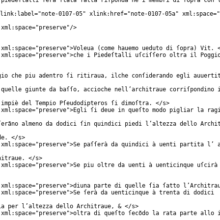
 piedeſtalli ſerà ſtata ſatta riſponda ne i membri di ſopra con 
link:label
="
note-0107-05
"
xlink:href
="
note-0107-05a
"
xml:space
="
xml:space
="
preserve
"/>
xml:space
="
preserve
">Voleua (come hauemo ueduto di ſopra) Vit. 
xml:space
="
preserve
">che i Piedeſtalli uſciſſero oltra il Poggi
gio che piu adentro ſi ritiraua, ilche conſiderando egli auuerti
 quelle giunte da baſſo, accioche nell’architraue corriſpondino 
 impiè del Tempio Pſeudodipteros ſi dimoſtra. </
s
>
xml:space
="
preserve
">Egli ſi deue in queſto modo pigliar la rag
ſerãno almeno da dodici ſin quindici piedi l’altezza dello Archi
de. </
s
>
xml:space
="
preserve
">Se paſſerà da quindici à uenti partita l’ 
hitraue. </
s
>
xml:space
="
preserve
">Se piu oltre da uenti à uenticinque uſcirà
xml:space
="
preserve
">diuna parte di quelle ſia ſatto l’Architra
xml:space
="
preserve
">Se ſerà da uenticinque à trenta di dodici
ia per l’altezza dello Architraue, & </
s
>
xml:space
="
preserve
">oltra di queſto ſecõdo la rata parte allo 