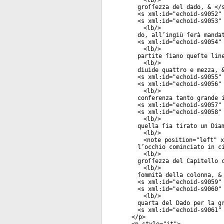
<
lb
/>
groſſezza del dado, & </
<
s
xml:id
="
echoid-s9052
"
<
s
xml:id
="
echoid-s9053
"
<
lb
/>
do, all’ingiù ſerà manda
<
s
xml:id
="
echoid-s9054
"
<
lb
/>
partite ſiano queſte lin
<
lb
/>
diuide quattro e mezza, 
<
s
xml:id
="
echoid-s9055
"
<
s
xml:id
="
echoid-s9056
"
<
lb
/>
conferenza tanto grande 
<
s
xml:id
="
echoid-s9057
"
<
s
xml:id
="
echoid-s9058
"
<
lb
/>
quella ſia tirato un Dia
<
lb
/>
<
note
position
="
left
"
x
l’occhio cominciato in c
<
lb
/>
groſſezza del Capitello 
<
lb
/>
ſommità della colonna, &
<
s
xml:id
="
echoid-s9059
"
<
s
xml:id
="
echoid-s9060
"
<
lb
/>
quarta del Dado per la g
<
s
xml:id
="
echoid-s9061
"
</
p
>