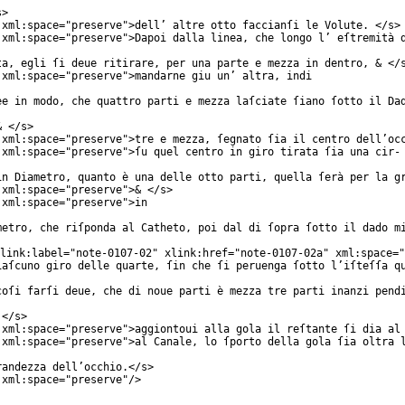
s
>
xml:space
="
preserve
">dell’ altre otto faccianſi le Volute. </
s
>
xml:space
="
preserve
">Dapoi dalla linea, che longo l’ eſtremità 
ta, egli ſi deue ritirare, per una parte e mezza in dentro, & </
xml:space
="
preserve
">mandarne giu un’ altra, indi
ee in modo, che quattro parti e mezza laſciate ſiano ſotto il Da
& </
s
>
xml:space
="
preserve
">tre e mezza, ſegnato ſia il centro dell’oc
xml:space
="
preserve
">ſu quel centro in giro tirata ſia una cir-
in Diametro, quanto è una delle otto parti, quella ſerà per la g
xml:space
="
preserve
">& </
s
>
xml:space
="
preserve
">in
metro, che riſponda al Catheto, poi dal di ſopra ſotto il dado m
link:label
="
note-0107-02
"
xlink:href
="
note-0107-02a
"
xml:space
="
iaſcuno giro delle quarte, ſin che ſi peruenga ſotto l’iſteſſa q
coſi farſi deue, che di noue parti è mezza tre parti inanzi pend
 </
s
>
xml:space
="
preserve
">aggiontoui alla gola il reſtante ſi dia al
xml:space
="
preserve
">al Canale, lo ſporto della gola ſia oltra 
randezza dell’occhio.</
s
>
xml:space
="
preserve
"/>