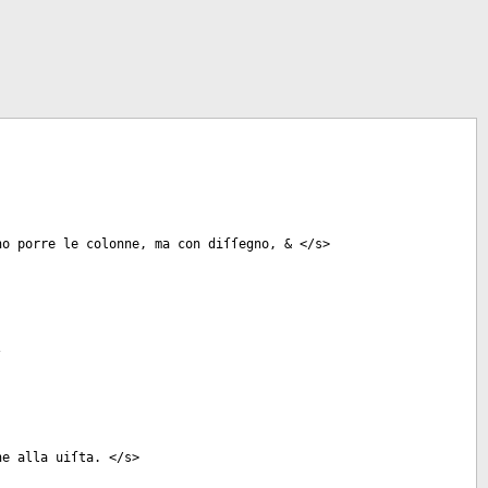
no porre le colonne, ma con diſſegno, & </
s
>
-
ne alla uiſta. </
s
>