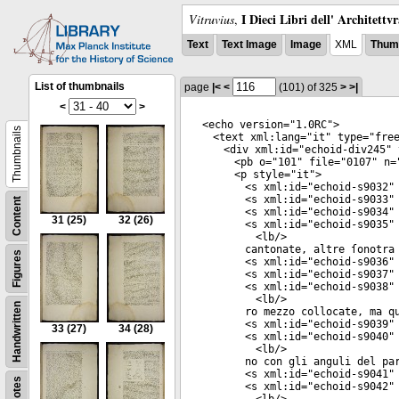
I Dieci Libri dell' Architettv
Vitruvius
,
Text
Text Image
Image
XML
Thumb
List of thumbnails
page
|<
<
(101)
of 325
>
>|
<
>
<
echo
version
="
1.0RC
">
Thumbnails
<
text
xml:lang
="
it
"
type
="
fre
<
div
xml:id
="
echoid-div245
"
<
pb
o
="
101
"
file
="
0107
"
n
=
<
p
style
="
it
">
<
s
xml:id
="
echoid-s9032
"
<
s
xml:id
="
echoid-s9033
"
Content
<
s
xml:id
="
echoid-s9034
"
31
(25)
32
(26)
<
s
xml:id
="
echoid-s9035
"
<
lb
/>
cantonate, altre ſonotra
Figures
<
s
xml:id
="
echoid-s9036
"
<
s
xml:id
="
echoid-s9037
"
<
s
xml:id
="
echoid-s9038
"
<
lb
/>
Handwritten
ro mezzo collocate, ma q
<
s
xml:id
="
echoid-s9039
"
33
(27)
34
(28)
<
s
xml:id
="
echoid-s9040
"
<
lb
/>
no con gli anguli del pa
<
s
xml:id
="
echoid-s9041
"
Notes
<
s
xml:id
="
echoid-s9042
"