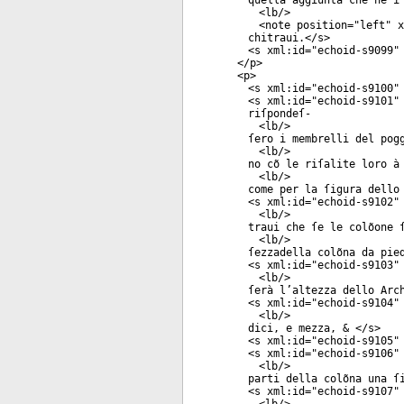
quella aggiunta che ne i
<
lb
/>
<
note
position
="
left
"
x
chitraui.</
s
>
<
s
xml:id
="
echoid-s9099
"
</
p
>
<
p
>
<
s
xml:id
="
echoid-s9100
"
<
s
xml:id
="
echoid-s9101
"
riſpondeſ-
<
lb
/>
ſero i membrelli del pog
<
lb
/>
no cõ le riſalite loro à
<
lb
/>
come per la ſigura dello
<
s
xml:id
="
echoid-s9102
"
<
lb
/>
traui che ſe le colõone 
<
lb
/>
ſezzadella colõna da pie
<
s
xml:id
="
echoid-s9103
"
<
lb
/>
ſerà l’altezza dello Arc
<
s
xml:id
="
echoid-s9104
"
<
lb
/>
dici, e mezza, & </
s
>
<
s
xml:id
="
echoid-s9105
"
<
s
xml:id
="
echoid-s9106
"
<
lb
/>
parti della colõna una ſ
<
s
xml:id
="
echoid-s9107
"