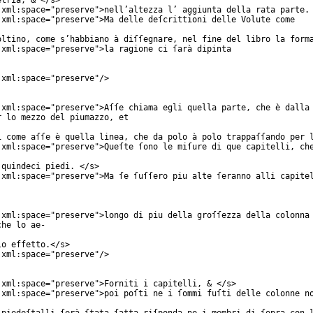
etria, & </
s
>
xml:space
="
preserve
">nell’altezza l’ aggiunta della rata parte.
xml:space
="
preserve
">Ma delle deſcrittioni delle Volute come
oltino, come s’habbiano à diſſegnare, nel fine del libro la form
xml:space
="
preserve
">la ragione ci ſarà dipinta
xml:space
="
preserve
"/>
xml:space
="
preserve
">Aſſe chiama egli quella parte, che è dalla
r lo mezzo del piumazzo, et
i come aſſe è quella linea, che da polo à polo trappaſſando per 
xml:space
="
preserve
">Queſte ſono le miſure di que capitelli, ch
 quindeci piedi. </
s
>
xml:space
="
preserve
">Ma ſe ſuſſero piu alte ſeranno alli capite
xml:space
="
preserve
">longo di piu della groſſezza della colonna
che lo ae-
lo effetto.</
s
>
xml:space
="
preserve
"/>
xml:space
="
preserve
">Forniti i capitelli, & </
s
>
xml:space
="
preserve
">poi poſti ne i ſommi fuſti delle colonne n