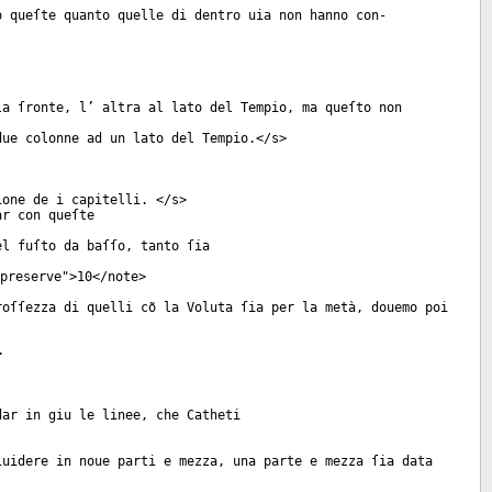
o queſte quanto quelle di dentro uia non hanno con-
la ſronte, l’ altra al lato del Tempio, ma queſto non
due colonne ad un lato del Tempio.</
s
>
ione de i capitelli. </
s
>
ar con queſte
el fuſto da baſſo, tanto ſia
preserve
">10</
note
>
roſſezza di quelli cõ la Voluta ſia per la metà, douemo poi
>
dar in giu le linee, che Catheti
iuidere in noue parti e mezza, una parte e mezza ſia data