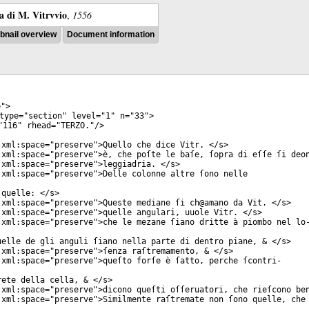
ra di M. Vitrvvio
,
1556
nail overview
Document information
e
">
type
="
section
"
level
="
1
"
n
="
33
">
"
116
"
rhead
="
TERZO.
"/>
xml:space
="
preserve
">Quello che dice Vitr. </
s
>
xml:space
="
preserve
">è, che poſte le baſe, ſopra di eſſe ſi deo
xml:space
="
preserve
">leggiadria. </
s
>
xml:space
="
preserve
">Delle colonne altre ſono nelle
 quelle: </
s
>
xml:space
="
preserve
">Queste mediane ſi ch@amano da Vit. </
s
>
xml:space
="
preserve
">quelle angulari, uuole Vitr. </
s
>
xml:space
="
preserve
">che le mezane ſiano dritte à piombo nel lo
uelle de gli anguli ſiano nella parte di dentro piane, & </
s
>
xml:space
="
preserve
">ſenza raſtremamento, & </
s
>
xml:space
="
preserve
">queſto forſe è ſatto, perche ſcontri-
rete della cella, & </
s
>
xml:space
="
preserve
">dicono queſti oſſeruatori, che rieſcono be
xml:space
="
preserve
">Similmente raſtremate non ſono quelle, che