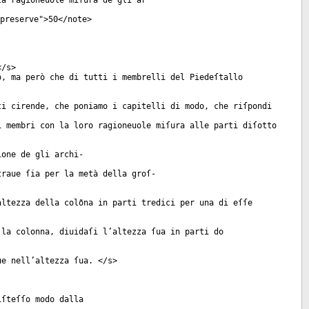
la ragioneuole miſura de gli ar
preserve
">50</
note
>
</
s
>
o, ma però che di tutti i membrelli del Piedeſtallo
ti cirende, che poniamo i capitelli di modo, che riſpondi
i membri con la loro ragioneuole miſura alle parti diſotto
ione de gli archi-
traue ſia per la metà della groſ-
altezza della colõna in parti tredici per una di eſſe
 la colonna, diuidaſi l’altezza ſua in parti do
ue nell’altezza ſua. </
s
>
iſteſſo modo dalla