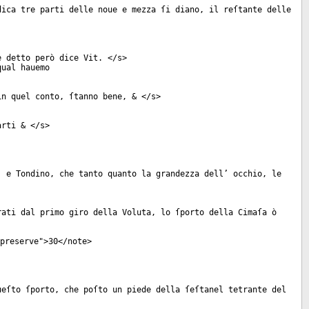
dica tre parti delle noue e mezza ſi diano, il reſtante delle
è detto però dice Vit. </
s
>
qual hauemo
in quel conto, ſtanno bene, & </
s
>
arti & </
s
>
, e Tondino, che tanto quanto la grandezza dell’ occhio, le
rati dal primo giro della Voluta, lo ſporto della Cimaſa ò
preserve
">30</
note
>
ueſto ſporto, che poſto un piede della ſeſtanel tetrante del