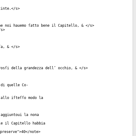
cinte.</
s
>
he noi hauemo ſatto bene il Capitello, & </
s
>
/
s
>
ſa, & </
s
>
rosſi della grandezza dell’ occhio, & </
s
>
 di quelle Co-
 allo iſteſſo modo la
 aggiuntoui la nona
le il Capitello habbia
preserve
">40</
note
>