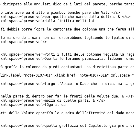
e dirimpeto alle angulari dico da i lati del parete, perche tant
to interiore ua dritto à piombo, benche pare che Vit. </
s
>
xml:space
="
preserve
">per quelle che uanno dalla deſtra, & </
s
>
xml:space
="
preserve
">dalla ſiniſtra nelli lati
 ſi debbia porre ſopra le cantonate due colonne una che ſerua al
 le miſure de i uani non ci ſeruerebbono togliendo lo ſpatio di 
xml:space
="
preserve
"/>
xml:space
="
preserve
">Poſti i fuſti delle colonne ſeguita la rag
xml:space
="
preserve
">Queſti ſe ſeranno piumazzati, ſideono ſorm
râ groſſa la colonna da piedi aggiuntaui una dieciottaua parte d
link:label
="
note-0107-01
"
xlink:href
="
note-0107-01a
"
xml:space
="
xml:space
="
preserve
">largo l’Abaco, ò Dado che ſi dica, ma la g
 nella parte di dentro per far le fronti delle Volute due, & </
s
xml:space
="
preserve
">mezza di quelle parti, & </
s
>
xml:space
="
preserve
">lõgo il da-
arti delle Volute appreſſo la quadra dell’eſtremità del dado man
xml:space
="
preserve
">quella groſſezza del Capitello gia preſa d