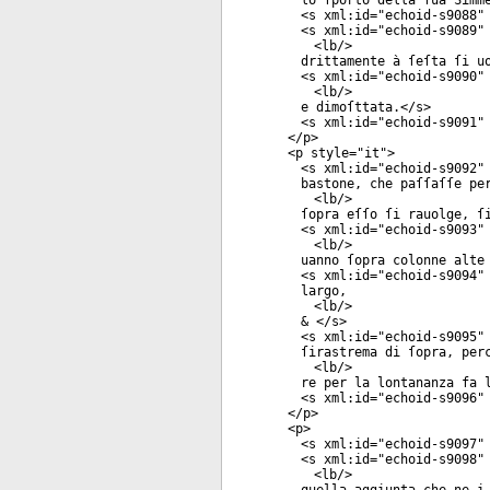
lo ſporto della ſua Simm
<
s
xml:id
="
echoid-s9088
"
<
s
xml:id
="
echoid-s9089
"
<
lb
/>
drittamente à ſeſta ſi u
<
s
xml:id
="
echoid-s9090
"
<
lb
/>
e dimoſttata.</
s
>
<
s
xml:id
="
echoid-s9091
"
</
p
>
<
p
style
="
it
">
<
s
xml:id
="
echoid-s9092
"
bastone, che paſſaſſe pe
<
lb
/>
ſopra eſſo ſi rauolge, ſ
<
s
xml:id
="
echoid-s9093
"
<
lb
/>
uanno ſopra colonne alte
<
s
xml:id
="
echoid-s9094
"
largo,
<
lb
/>
& </
s
>
<
s
xml:id
="
echoid-s9095
"
ſirastrema di ſopra, per
<
lb
/>
re per la lontananza fa 
<
s
xml:id
="
echoid-s9096
"
</
p
>
<
p
>
<
s
xml:id
="
echoid-s9097
"
<
s
xml:id
="
echoid-s9098
"
<
lb
/>