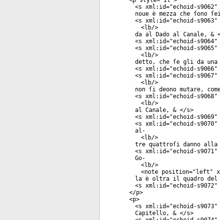
<
p
style
="
it
">
<
s
xml:id
="
echoid-s9062
"
noue è mezza che ſono ſe
<
s
xml:id
="
echoid-s9063
"
<
lb
/>
da al Dado al Canale, & 
<
s
xml:id
="
echoid-s9064
"
<
s
xml:id
="
echoid-s9065
"
<
lb
/>
detto, che ſe gli da una
<
s
xml:id
="
echoid-s9066
"
<
s
xml:id
="
echoid-s9067
"
<
lb
/>
non ſi deono mutare, com
<
s
xml:id
="
echoid-s9068
"
<
lb
/>
al Canale, & </
s
>
<
s
xml:id
="
echoid-s9069
"
<
s
xml:id
="
echoid-s9070
"
al-
<
lb
/>
tre quattroſi danno alla
<
s
xml:id
="
echoid-s9071
"
Go-
<
lb
/>
<
note
position
="
left
"
x
la è oltra il quadro del
<
s
xml:id
="
echoid-s9072
"
</
p
>
<
p
>
<
s
xml:id
="
echoid-s9073
"
Capitello, & </
s
>