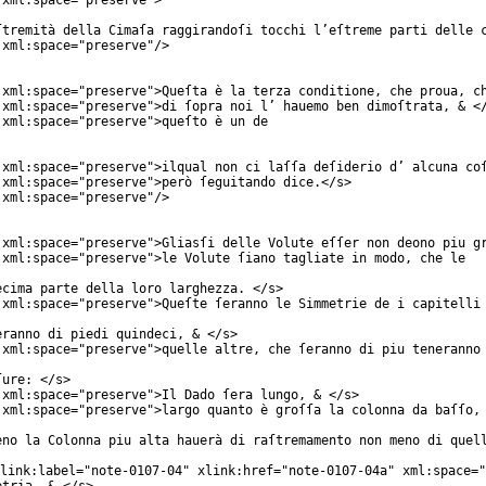
xml:space
="
preserve
">
ſtremità della Cimaſa raggirandoſi tocchi l’eſtreme parti delle 
xml:space
="
preserve
"/>
xml:space
="
preserve
">Queſta è la terza conditione, che proua, c
xml:space
="
preserve
">di ſopra noi l’ hauemo ben dimoſtrata, & <
xml:space
="
preserve
">queſto è un de
xml:space
="
preserve
">ilqual non ci laſſa deſiderio d’ alcuna co
xml:space
="
preserve
">però ſeguitando dice.</
s
>
xml:space
="
preserve
"/>
xml:space
="
preserve
">Gliasſi delle Volute eſſer non deono piu g
xml:space
="
preserve
">le Volute ſiano tagliate in modo, che le
ecima parte della loro larghezza. </
s
>
xml:space
="
preserve
">Queſte ſeranno le Simmetrie de i capitelli
eranno di piedi quindeci, & </
s
>
xml:space
="
preserve
">quelle altre, che ſeranno di piu teneranno
ſure: </
s
>
xml:space
="
preserve
">Il Dado ſera lungo, & </
s
>
xml:space
="
preserve
">largo quanto è groſſa la colonna da baſſo,
eno la Colonna piu alta hauerà di raſtremamento non meno di quel
link:label
="
note-0107-04
"
xlink:href
="
note-0107-04a
"
xml:space
="