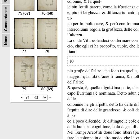
colonne, &
fa quel-
le piu ſottili parere, come la iſperienza 
Concordance
e, piu di larghezza, &
diſtanza iui entra
75
(67)
76
(68)
ui-
uo per lo molto aere, &
però con ſomma r
intercolunni regola la groſſezza delle c
l’altezza.
None
La onde Vitr.
uolendoci confermare con 
ciò, che egli ci ha propoſto, uuole, che 
ſiano
77
78
10
piu groβe dell’altre, che ſono tra quelle,
maggior quantità d’aere ſi rauna, &
molt
dell’altre,
&
questa, è, quella dignisſima parte, ch
79
80
(69)
capo Eurithmia è nominata.
Detto adun 
<
>
delle
colonnne ne gli aſpetti, detto ha delle di
ſequita di dire delle grandezze, &
coſi d
à po
co à poco diſcende, &
diſtingue le coſe 
della humana cognitione, coſa degna di 
Nei Tempi Areoſtili doue ſono liberi ſpat
fare le colonne in queſto modo, che la g