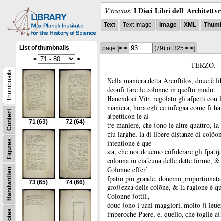
I Dieci Libri dell' Architettv
Vitruvius
,
Text
Text Image
Image
XML
Thumb
List of thumbnails
page
|<
<
(79)
of 325
>
>|
<
>
TERZO.
Thumbnails
Nella maniera detta Areoſtilos, doue è li
deonſi fare le colonne in queſto modo.
Hauendoci Vitr.
regolato gli aſpetti con l
maniera, hora egli ce inſegna come ſi ha
Content
aſpetticon le al-
71
(63)
72
(64)
tre maniere, che ſono le altre quattro, la d
piu larghe, la di libere distanze di colõo
Figures
intentione è que
sta, che noi douemo cõſiderare gli fpatĳ
colonna in ciaſcuna delle dette forme, 
Colonne eſſer’
Handwritten
ſpatio piu grande, douemo proportionata
73
(65)
74
(66)
groſſezza delle colõne, &
la ragione è qu
Colonne ſottili,
douc ſono i uani maggiori, molto ſi leue
Notes
imperoche Paere, e, quello, che toglie aſſ