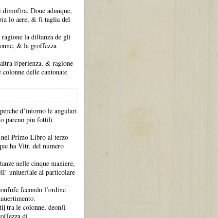
ci dimoſtra.
Doue adunque,
 piu lo aere, &
ſi taglia del
agione la diſtanza de gli
olonne, &
la groſſezza
altra iſperienza, &
ragione
le colonne delle cantonate
 perche d’intorno le angulari
o pareno piu ſottili
e nel Primo Libro al terzo
que ha Vitr.
del numero
ſtanze nelle cinque maniere,
ell’ uniuerſale al particolare
confuſe ſecondo l’ordine
auuertimento.
ĳ tra le colonne, deonſi
roſſezza di