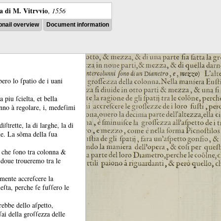
ra di M. Vitrvvio
,
1556
nail overview
Document information
bero lo ſpatio de i uani
a piu ſcielta, et bella
nno à regolare, i, medeſimi
iſtrette, la di larghe, la di
ne.
La sõma della ſua
, che ſono tra colonna &
&
doue troueremo tra le
mente accreſcere la
eſta, perche ſe fuſſero le
rebbe dello aſpetto,
ai della groſſezza delle