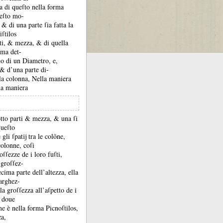
a di queſto nella forma
ueſto mo-
, &
di una parte ſia fatta la
ſtilos
rti, &
mezza, &
di quella
rma det-
no di un Diametro, e,
, &
d’una parte di-
lla colonna, Nella maniera
la maniera
 otto parti &
mezza, &
una ſi
queſto
 gli ſpatĳ tra le colõne,
colonne, coſi
ſſezze de i loro fuſti,
 groſſez-
cima parte dell’altezza, ella
larghez-
a groſſezza all’aſpetto de i
e doue
e è nella forma Picnoſtilos,
za,