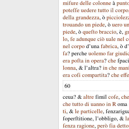
miſure
delle
colonne
à
punt
poteſſe
uedere
tutto
il
corpo
della
grandezza
,
ò
picciolez
trouando
un
piede
,
ò
uero
u
piede
,
ò
queſto
braccio
,
è
,
g
lo
,
ſe
adunque
ciò
uale
nel
c
nel
corpo
d’una
fabrica
,
ò
d’
ſa
?
perche
uolemo
far
giudi
era
poſta
in
opera
?
che
ſpac
lonna
, &
l’altra
?
in
che
man
era
coſi
compartita
?
che
eff
60
ceua
?
&
altre
ſimil
coſe
,
ch
che
tutto
di
uanno
in
R
oma
ti
, &
le
particelle
,
ſenzarigu
ſoperſtitione
,
l’obbligo
, &
l
ſenza
ragione
,
però
ſia
detto