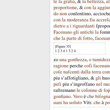
te
la
gratia
, &
la
bellezza
,
al
proportione
, &
con
la
aggiu
do
non
conſentimo
,
accioch
con
la
moderanza
ſia
accreſ
dietro
a
i
riguardanti
ſpropo
Faceuano
gli
antichi
la
ſomm
che
la
parte
di
ſotto
,
faceua
[Figure 35]
1
2
3
4
1
3
2
4
zo
una
gonfiezza
,
e
tumidez
ragione
perche
coſi
faceuan
coſe
naſcenti
dalla
terra
co
piu
s’aſſotigliano
, &
gli
huo
peſi
piu
s’ingroſſano
nel
me
raſtremano
le
colonne
di
ſop
gonfiano
.
Vero
è
che
biſogn
uani
ha
uoluto
Vitr
.
che
à
pr