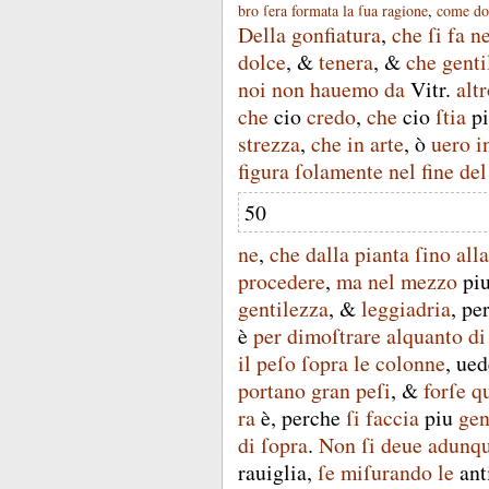
bro
ſera
formata
la
ſua
ragione
,
come
do
Della
gonfiatura
,
che
ſi
fa
ne
dolce
, &
tenera
, &
che
gent
noi
non
hauemo
da
Vitr
.
alt
che
cio
credo
,
che
cio
ſtia
p
strezza
,
che
in
arte
,
ò
uero
i
figura
ſolamente
nel
fine
del
50
ne
,
che
dalla
pianta
ſino
alla
procedere
,
ma
nel
mezzo
pi
gentilezza
, &
leggiadria
,
pe
è
per
dimoſtrare
alquanto
di
il
peſo
ſopra
le
colonne
,
ued
portano
gran
peſi
, &
forſe
q
ra
è
,
perche
ſi
faccia
piu
gen
di
ſopra
.
Non
ſi
deue
adunq
rauiglia
,
ſe
miſurando
le
ant