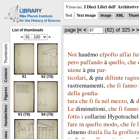
I Dieci Libri dell' Architettv
Vitruvius
,
Text
Text Image
Image
XML
Thumb
page
|<
<
(82)
of 325
>
>
List of thumbnails
<
>
Thumbnails
Noi
hauĕmo
eſpoſto
aſſai
ſu
pero
paſſando
à
quello
,
che
uiene
à
piu
par-
Content
ticolari
, &
piu
diſtinte
ragio
91
92
(78)
rastremamenti
,
che
ſi
ſanno
Figures
della
gonfia-
tura
che
ſi
fa
nel
mezzo
, &
d
Le
diminutioni
,
che
ſi
fanno
Handwritten
ſotto
i
collarini
Hypotrache
93
(79)
94
(79)
fare
in
queſto
modo
,
che
ſe
almeno
diuiſa
ſia
la
groſſez
Notes