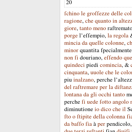
20
ſchino
le
groſſezze
delle
co
ragione
,
che
quanto
in
altez
giore
,
tanto
meno
raſtremat
porge
l’eſſempio
,
la
regola
mincia
da
quelle
colonne
,
c
minor
quantita
ſpecialmente
non
ſi
douriano
,
eſſendo
que
quindeci
piedi
comincia
, &
cinquanta
,
uuole
che
le
colo
piu
inalzano
,
perche
l’altez
del
raſtremare
per
la
diſtanz
lontana
da
gli
occhi
tanto
m
perche
ſi
uede
ſotto
angolo
diminutione
io
dico
che
il
S
ſto
o
ſtipite
della
colonna
ſi
da
baſſo
ſia
à
per
pendicolo
due
terzi
reſtanti
ſian
diuiſi