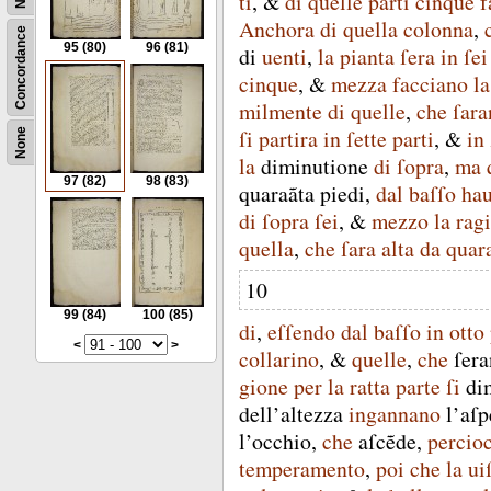
ti
, &
di
quelle
parti
cinque
f
Anchora
di
quella
colonna
,
Concordance
95
(80)
96
(81)
di
uenti
,
la
pianta
ſera
in
ſei
cinque
, &
mezza
facciano
la
milmente
di
quelle
,
che
ſar
ſi
partira
in
ſette
parti
, &
in
None
la
diminutione
di
ſopra
,
ma
97
(82)
98
(83)
quaraãta
piedi
,
dal
baſſo
hau
di
ſopra
ſei
, &
mezzo
la
rag
quella
,
che
ſara
alta
da
quar
10
99
(84)
100
(85)
di
,
eſſendo
dal
baſſo
in
otto
<
>
collarino
, &
quelle
,
che
ſer
gione
per
la
ratta
parte
ſi
di
dell’altezza
ingannano
l’aſp
l’occhio
,
che
aſcẽde
,
percio
temperamento
,
poi
che
la
ui