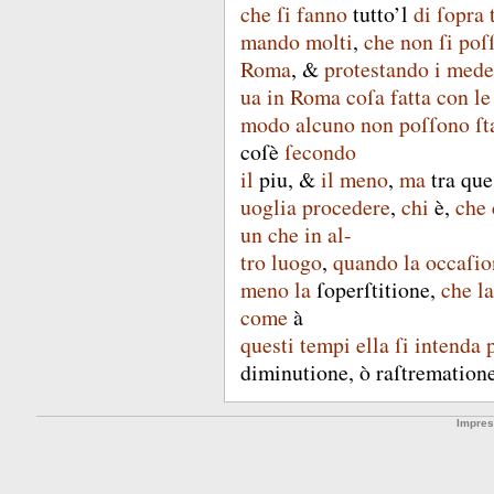
che
ſi
fanno
tutto’l
di
ſopra
mando
molti
,
che
non
ſi
poſ
Roma
, &
protestando
i
mede
ua
in
Roma
coſa
fatta
con
le
modo
alcuno
non
poſſono
ſt
coſè
ſecondo
il
piu
, &
il
meno
,
ma
tra
que
uoglia
procedere
,
chi
è
,
che
un
che
in
al-
tro
luogo
,
quando
la
occaſio
meno
la
ſoperſtitione
,
che
la
come
à
questi
tempi
ella
ſi
intenda
diminutione
,
ò
raſtremation
Impre