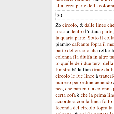
alla
terza
parte
della
colonn
30
Zo
circolo
, &
dalle
linee
ch
tirati
à
dentro
l’ottaua
parte
la
quarta
parte
.
Sotto
il
coll
piambo
caſcante
ſopra
il
me
parte
del
circolo
che
reſter
à
colonna
ſia
diuiſa
in
altre
ta
to
quelle
de
i
due
terzi
della
ſinistra
bãda
ſian
tirate
dalli
circolo
le
ſue
linee
à
trauerſ
numero
per
ordine
uenendo
nee
,
che
parteno
la
colonna
certa
coſa
è
che
la
prima
lin
accordera
con
la
linea
ſotto
ſeconda
del
circolo
ſopra
la
colonna
, &
poi
ſia
portata
la