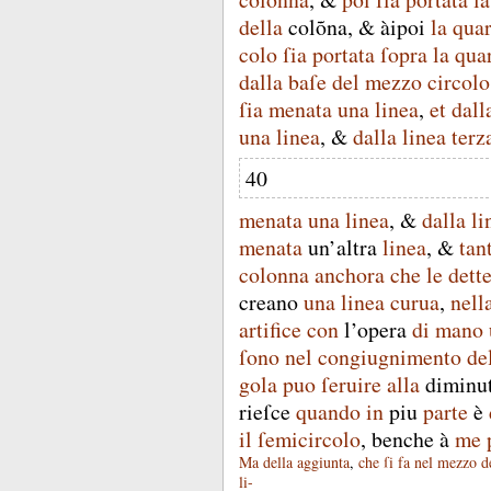
della
colõna
, &
àipoi
la
quar
colo
ſia
portata
ſopra
la
qua
dalla
baſe
del
mezzo
circolo
ſia
menata
una
linea
,
et
dall
una
linea
, &
dalla
linea
terz
40
menata
una
linea
, &
dalla
li
menata
un’altra
linea
, &
tan
colonna
anchora
che
le
dett
creano
una
linea
curua
,
nell
artifice
con
l’opera
di
mano
ſono
nel
congiugnimento
de
gola
puo
ſeruire
alla
diminu
rieſce
quando
in
piu
parte
è
il
ſemicircolo
,
benche
à
me
Ma
della
aggiunta
,
che
ſi
fa
nel
mezzo
d
li-