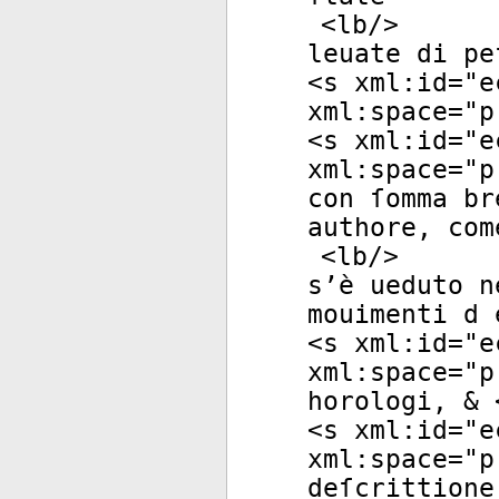
<
lb
/>
leuate di pe
<
s
xml:id
="
e
xml:space
="
p
<
s
xml:id
="
e
xml:space
="
p
con ſomma br
authore, com
<
lb
/>
s’è ueduto n
mouimenti d 
<
s
xml:id
="
e
xml:space
="
p
horologi, & 
<
s
xml:id
="
e
xml:space
="
p
deſcrittione