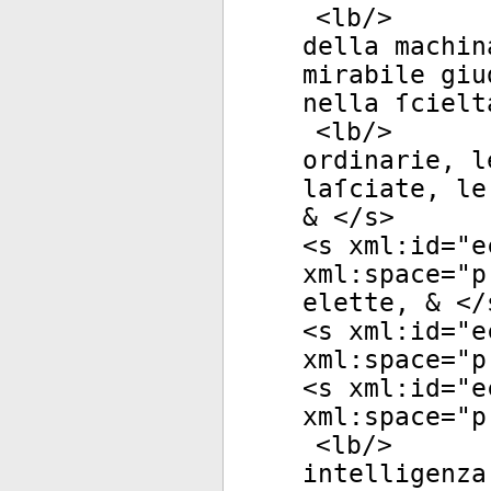
<
lb
/>
della machin
mirabile giu
nella ſcielt
<
lb
/>
ordinarie, l
laſciate, le
& </
s
>
<
s
xml:id
="
e
xml:space
="
p
elette, & </
<
s
xml:id
="
e
xml:space
="
p
<
s
xml:id
="
e
xml:space
="
p
<
lb
/>
intelligenza