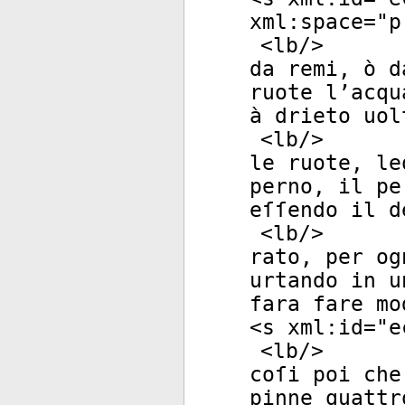
xml:space
="
p
<
lb
/>
da remi, ò d
ruote l’acqu
à drieto uol
<
lb
/>
le ruote, le
perno, il pe
eſſendo il d
<
lb
/>
rato, per og
urtando in u
fara fare mo
<
s
xml:id
="
e
<
lb
/>
coſi poi che
pinne quattr