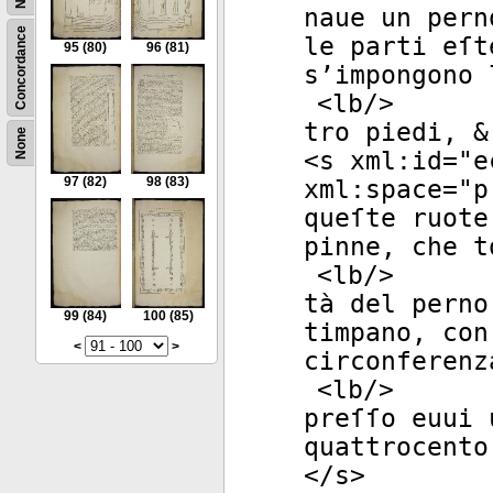
naue un pern
Concordance
le parti eſt
95
(80)
96
(81)
s’impongono 
<
lb
/>
tro piedi, &
None
<
s
xml:id
="
e
97
(82)
98
(83)
xml:space
="
p
queſte ruote
pinne, che t
<
lb
/>
tà del perno
99
(84)
100
(85)
timpano, con
<
>
circonferenz
<
lb
/>
preſſo euui 
quattrocento
</
s
>