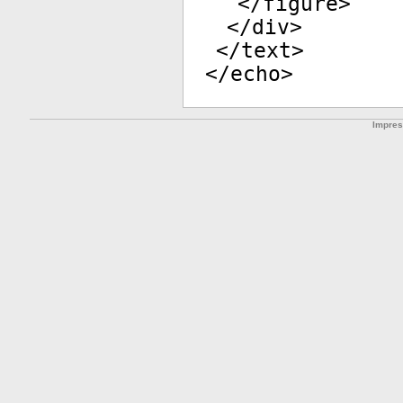
</
figure
>
</
div
>
</
text
>
</
echo
>
Impre