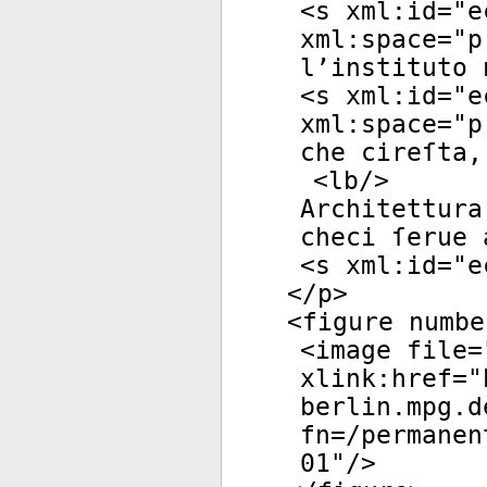
<
s
xml:id
="
e
xml:space
="
p
l’instituto 
<
s
xml:id
="
e
xml:space
="
p
che cireſta,
<
lb
/>
Architettura
checi ſerue 
<
s
xml:id
="
e
</
p
>
<
figure
numbe
<
image
file
=
xlink:href
="
berlin.mpg.d
fn=/permanen
01
"/>