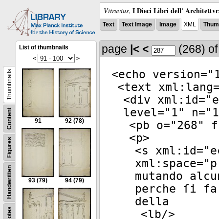
I Dieci Libri dell' Architettv
Vitruvius
,
Text
Text Image
Image
XML
Thumb
page
|<
<
(268)
o
List of thumbnails
<
>
<
echo
version
="
Thumbnails
<
text
xml:lang
<
div
xml:id
="
e
level
="
1
"
n
="
1
Content
91
92
(78)
<
pb
o
="
268
"
f
<
p
>
Figures
<
s
xml:id
="
e
xml:space
="
p
Handwritten
mutando alcu
93
(79)
94
(79)
perche ſi fa
della
Notes
<
lb
/>