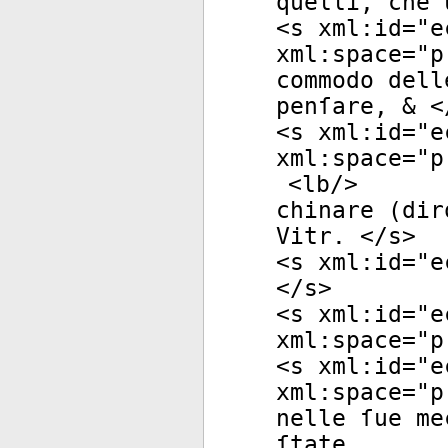
quelli, che 
<
s
xml:id
="
e
xml:space
="
p
commodo dell
penſare, & <
<
s
xml:id
="
e
xml:space
="
p
<
lb
/>
chinare (dir
Vitr. </
s
>
<
s
xml:id
="
e
</
s
>
<
s
xml:id
="
e
xml:space
="
p
<
s
xml:id
="
e
xml:space
="
p
nelle ſue me
ſtate