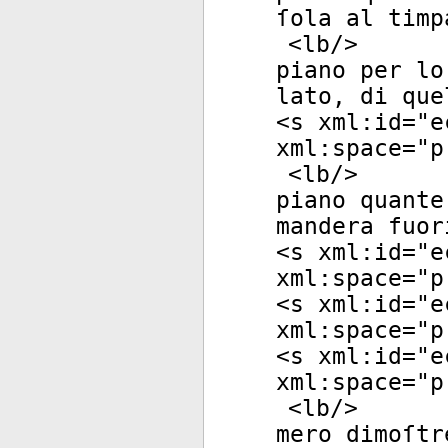
ſola al timp
<
lb
/>
piano per lo
lato, di que
<
s
xml:id
="
e
xml:space
="
p
<
lb
/>
piano quante
mandera fuor
<
s
xml:id
="
e
xml:space
="
p
<
s
xml:id
="
e
xml:space
="
p
<
s
xml:id
="
e
xml:space
="
p
<
lb
/>
mero dimoſtr