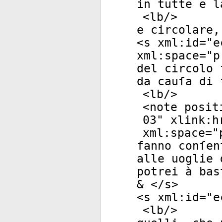
in tutte e l
<
lb
/>
e circolare,
<
s
xml:id
="
e
xml:space
="
p
del circolo 
da cauſa di 
<
lb
/>
<
note
posit
03
"
xlink:h
xml:space
="
fanno conſen
alle uoglie 
potrei à bas
& </
s
>
<
s
xml:id
="
e
<
lb
/>