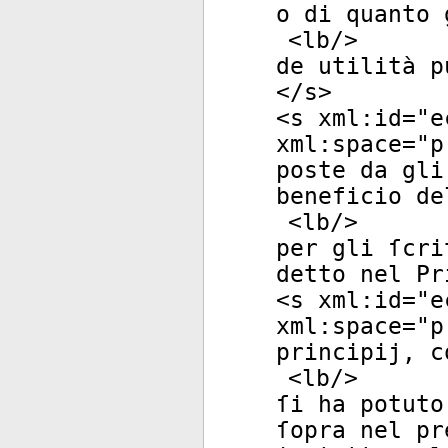
o di quanto 
<
lb
/>
de utilità p
</
s
>
<
s
xml:id
="
e
xml:space
="
p
poste da gli
beneficio de
<
lb
/>
per gli ſcri
detto nel Pr
<
s
xml:id
="
e
xml:space
="
p
principij, c
<
lb
/>
ſi ha potuto
ſopra nel pr