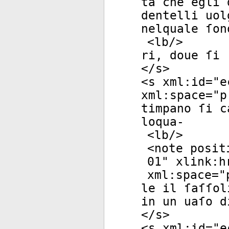
ta che egli 
dentelli uol
nelquale ſon
<
lb
/>
ri, doue ſi 
</
s
>
<
s
xml:id
="
e
xml:space
="
p
timpano ſi c
loqua-
<
lb
/>
<
note
posit
01
"
xlink:h
xml:space
="
le il ſaſſol
in un uaſo d
</
s
>
<
s
xml:id
="
e