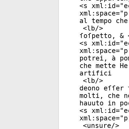
<
s
xml:id
="
e
xml:space
="
p
al tempo che
<
lb
/>
ſoſpetto, & 
<
s
xml:id
="
e
xml:space
="
p
potrei, à po
che mette He
artifici
<
lb
/>
deono eſſer 
molti, che n
hauuto in po
<
s
xml:id
="
e
xml:space
="
p
<
unsure
/>