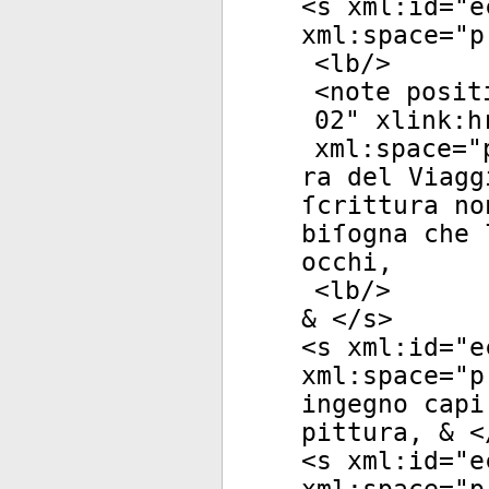
<
s
xml:id
="
e
xml:space
="
p
<
lb
/>
<
note
posit
02
"
xlink:h
xml:space
="
ra del Viagg
ſcrittura no
biſogna che 
occhi,
<
lb
/>
& </
s
>
<
s
xml:id
="
e
xml:space
="
p
ingegno capi
pittura, & <
<
s
xml:id
="
e