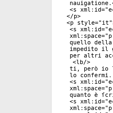
nauigatione.
<
s
xml:id
="
e
</
p
>
<
p
style
="
it
"
<
s
xml:id
="
e
xml:space
="
p
quello della
impedito il 
per altri ac
<
lb
/>
ti, però io 
lo confermi.
<
s
xml:id
="
e
xml:space
="
p
quanto è ſcr
<
s
xml:id
="
e
xml:space
="
p