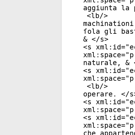
xml:space
="
p
aggiunta la 
<
lb
/>
machinationi
ſola gli bas
& </
s
>
<
s
xml:id
="
e
xml:space
="
p
naturale, & 
<
s
xml:id
="
e
xml:space
="
p
<
lb
/>
operare. </
s
<
s
xml:id
="
e
xml:space
="
p
<
s
xml:id
="
e
xml:space
="
p
che apparten