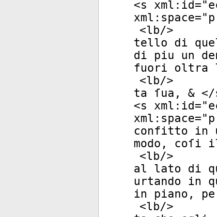
<
s
xml:id
="
e
xml:space
="
p
<
lb
/>
tello di que
di piu un de
fuori oltra 
<
lb
/>
ta ſua, & </
<
s
xml:id
="
e
xml:space
="
p
confitto in 
modo, coſi i
<
lb
/>
al lato di q
urtando in q
in piano, pe
<
lb
/>