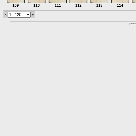
109
110
111
112
113
114
<
>
Impre