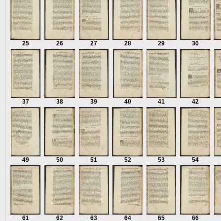
25
26
27
28
29
30
37
38
39
40
41
42
49
50
51
52
53
54
61
62
63
64
65
66