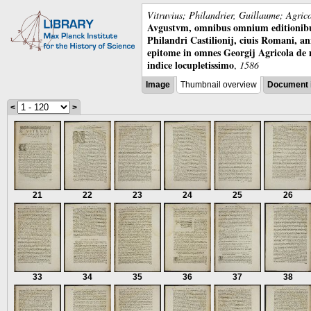
Vitruvius; Philandrier, Guillaume; Agric
Avgustvm, omnibus omnium editionibus 
Philandri Castilionij, ciuis Romani, ann
epitome in omnes Georgij Agricola de
indice locupletissimo
,
1586
Image
Thumbnail overview
Document 
<
>
21
22
23
24
25
26
33
34
35
36
37
38