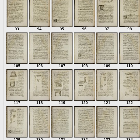
93
94
95
96
97
98
105
106
107
108
109
110
117
118
119
120
121
122
129
130
131
132
133
134