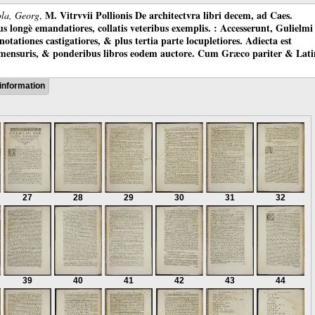
M. Vitrvvii Pollionis De architectvra libri decem, ad Caes.
ola, Georg
,
longè emandatiores, collatis veteribus exemplis. : Accesserunt, Gulielmi
otationes castigatiores, & plus tertia parte locupletiores. Adiecta est
 mensuris, & ponderibus libros eodem auctore. Cum Græco pariter & Lat
information
27
28
29
30
31
32
39
40
41
42
43
44