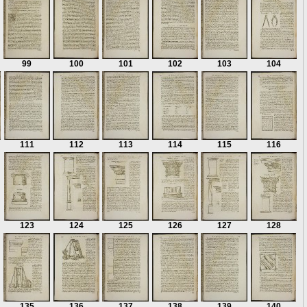
99
100
101
102
103
104
111
112
113
114
115
116
123
124
125
126
127
128
135
136
137
138
139
140