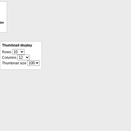
ino
Thumbnail display
Rows
Columns
Thumbnail size