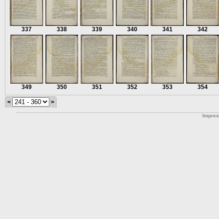
337
338
339
340
341
342
349
350
351
352
353
354
<
>
Impre