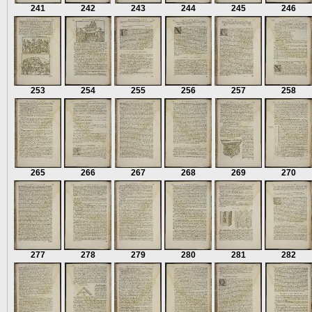
241
242
243
244
245
246
253
254
255
256
257
258
265
266
267
268
269
270
277
278
279
280
281
282