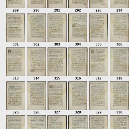
289
290
291
292
293
294
301
302
303
304
305
306
313
314
315
316
317
318
325
326
327
328
329
330