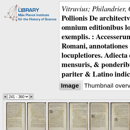
Vitruvius; Philandrier,
Pollionis De architec
omnium editionibus lo
exemplis. : Accesserunt
Romani, annotationes c
locupletiores. Adiecta
mensuris, & ponderib
pariter & Latino indic
Image
Thumbnail over
<
>