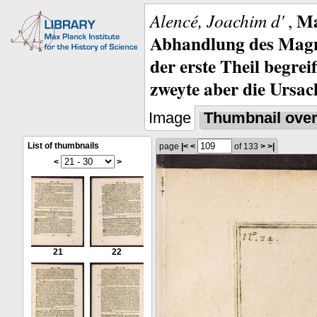
Ma
Alencé, Joachim d'
,
Abhandlung des Magne
der erste Theil begre
zweyte aber die Ursa
Image
Thumbnail ove
List of thumbnails
page
|<
<
of 133
>
>|
<
>
21
22