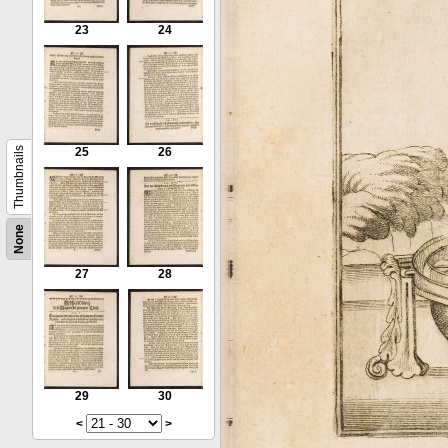
23
24
Thumbnails
25
26
None
27
28
29
30
<
>