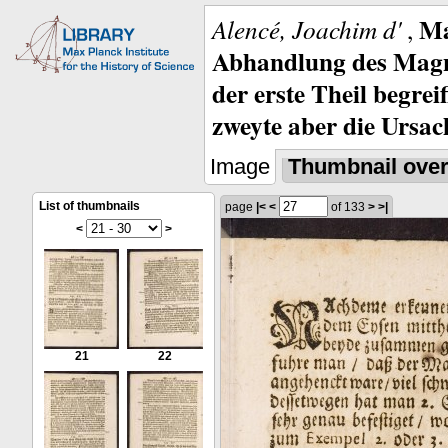
Ma
Alencé, Joachim d'
,
Abhandlung des Magne
der erste Theil begre
zweyte aber die Ursa
Image
Thumbnail ove
List of thumbnails
page
|<
<
of 133
>
>|
<
>
21
22