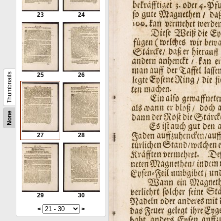
23
24
Thumbnails
25
26
None
27
28
29
30
<
>