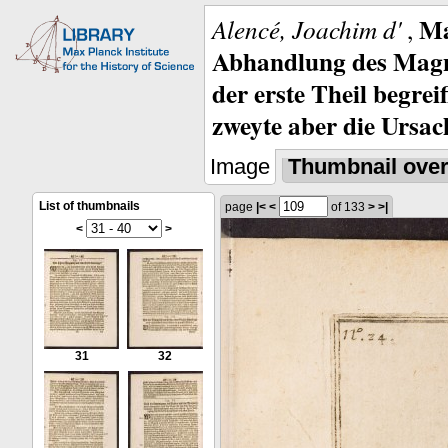
Ma
Alencé, Joachim d'
,
Abhandlung des Magne
der erste Theil begre
zweyte aber die Ursa
Image
Thumbnail ove
List of thumbnails
page
|<
<
of 133
>
>|
<
>
31
32