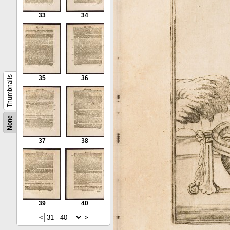
33
34
Thumbnails
35
36
None
37
38
39
40
<
>