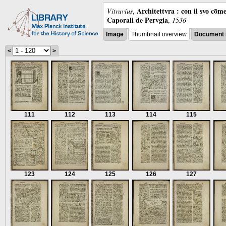
Architettvra : con il svo cōm
Vitruvius
,
Caporali de Pervgia
,
1536
Image
Thumbnail overview
Document 
<
>
111
112
113
114
115
123
124
125
126
127