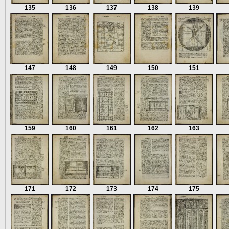
135
136
137
138
139
147
148
149
150
151
159
160
161
162
163
171
172
173
174
175