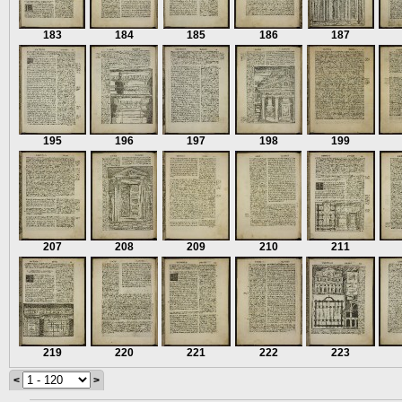
183
184
185
186
187
195
196
197
198
199
207
208
209
210
211
219
220
221
222
223
<
>