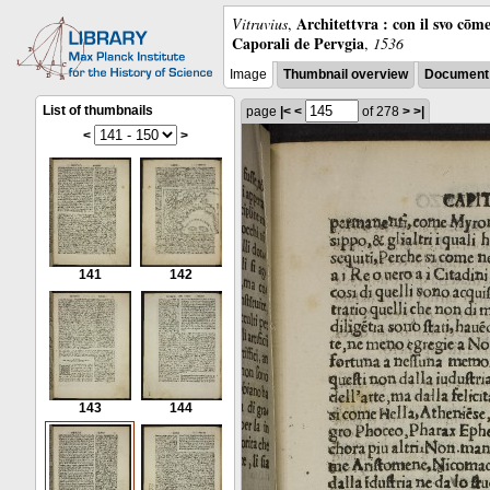
Architettvra : con il svo cōm
Vitruvius
,
Caporali de Pervgia
,
1536
Image
Thumbnail overview
Document 
List of thumbnails
page
|<
<
of 278
>
>|
<
>
141
142
143
144