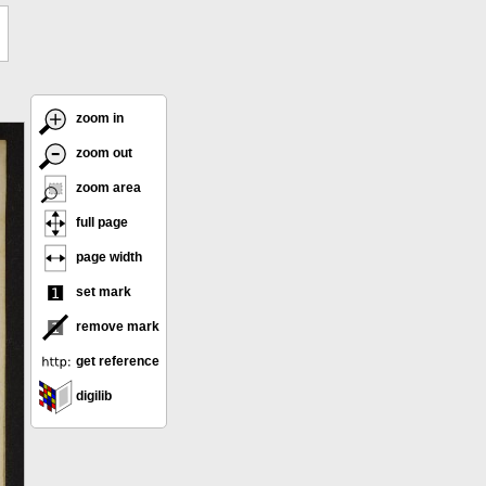
zoom in
zoom out
zoom area
full page
page width
set mark
remove mark
get reference
digilib