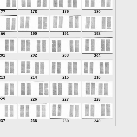
178
179
180
177
190
191
192
189
201
202
203
204
213
214
215
216
225
226
227
228
237
238
239
240