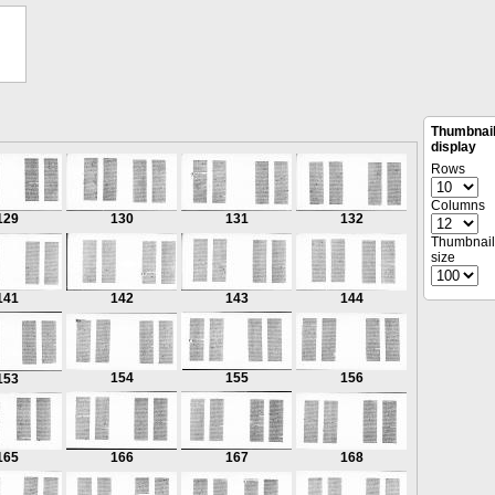
Thumbnai
display
Rows
Columns
129
130
131
132
Thumbnail
size
141
142
143
144
154
155
156
153
165
166
167
168