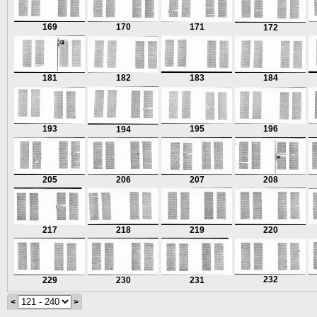
169
170
171
172
181
182
183
184
193
195
196
194
205
206
207
208
217
218
219
220
232
229
230
231
<
>