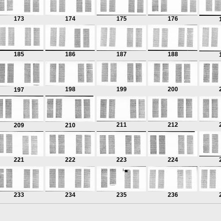
173
174
175
176
185
186
187
188
198
199
200
197
211
212
209
210
221
222
223
224
233
234
235
236