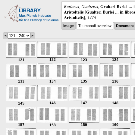
Gvalteri Bvrlei ...
Burlaeus, Gualterus
,
Aristoltelis [Gualteri Burlei ... in libr
Aristoltelis]
,
1476
Image
Thumbnail overview
Document 
<
>
122
124
121
123
133
134
135
136
146
147
148
145
157
159
160
158