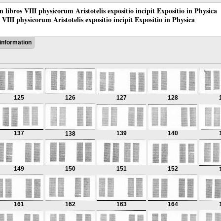
 in libros VIII physicorum Aristotelis expositio incipit Expositio in Physica
os VIII physicorum Aristotelis expositio incipit Expositio in Physica
information
125
126
127
128
137
139
140
138
149
150
151
152
161
162
163
164