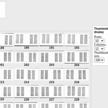
Thumbnai
display
Rows
Columns
190
191
192
189
Thumbnail
size
201
202
203
204
213
214
215
216
225
226
227
228