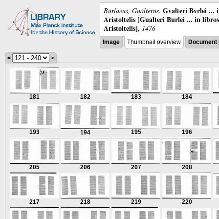
Gvalteri Bvrlei ...
Burlaeus, Gualterus
,
Aristoltelis [Gualteri Burlei ... in libr
Aristoltelis]
,
1476
Image
Thumbnail overview
Document 
<
>
181
182
183
184
193
195
196
194
205
206
207
208
217
218
219
220