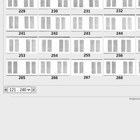
232
229
230
231
241
242
243
244
255
253
254
256
267
265
266
268
<
>
Impre