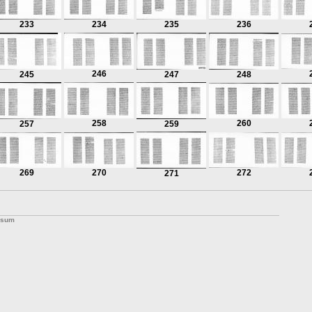
233
234
235
236
246
245
247
248
258
260
257
259
269
270
272
271
ssum