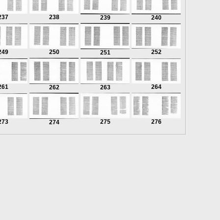
237
238
239
240
249
250
252
251
261
264
262
263
273
275
276
274