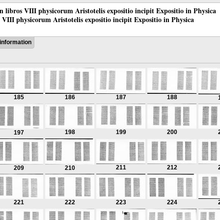
 in libros VIII physicorum Aristotelis expositio incipit Expositio in Physica
os VIII physicorum Aristotelis expositio incipit Expositio in Physica
information
185
186
187
188
198
199
200
197
211
212
209
210
221
222
223
224